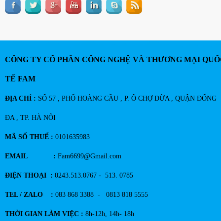
CÔNG TY CỔ PHẦN CÔNG NGHỆ VÀ THƯƠNG MẠI QUỐ
TẾ FAM
ĐỊA CHỈ :
SỐ 57 , PHỐ HOÀNG CẦU , P. Ô CHỢ DỪA , QUẬN ĐỐNG
ĐA , TP. HÀ NÔI
MÃ SỐ THUẾ :
0101635983
EMAIL :
Fam6699@Gmail.com
ĐIỆN THOẠI :
0243.513.0767 - 513. 0785
TEL / ZALO :
083 868 3388 - 0813 818 5555
THỜI GIAN LÀM VIỆC :
8h-12h, 14h- 18h