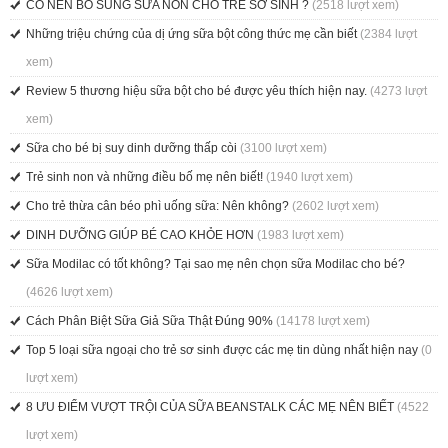
CÓ NÊN BỔ SUNG SỮA NON CHO TRẺ SƠ SINH ?
(2518 lượt xem)
Những triệu chứng của dị ứng sữa bột công thức mẹ cần biết
(2384 lượt
xem)
Review 5 thương hiệu sữa bột cho bé được yêu thích hiện nay.
(4273 lượt
xem)
Sữa cho bé bị suy dinh dưỡng thấp còi
(3100 lượt xem)
Trẻ sinh non và những điều bố mẹ nên biết!
(1940 lượt xem)
Cho trẻ thừa cân béo phì uống sữa: Nên không?
(2602 lượt xem)
DINH DƯỠNG GIÚP BÉ CAO KHỎE HƠN
(1983 lượt xem)
Sữa Modilac có tốt không? Tại sao mẹ nên chọn sữa Modilac cho bé?
(4626 lượt xem)
Cách Phân Biệt Sữa Giả Sữa Thật Đúng 90%
(14178 lượt xem)
Top 5 loại sữa ngoại cho trẻ sơ sinh được các mẹ tin dùng nhất hiện nay
(0
lượt xem)
8 ƯU ĐIỂM VƯỢT TRỘI CỦA SỮA BEANSTALK CÁC MẸ NÊN BIẾT
(4522
lượt xem)