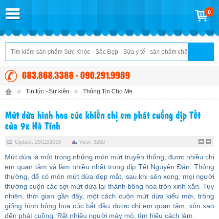
0
083.868.3388 - 090.291.9989
Tin tức - Sự kiện
Thông Tin Cho Mẹ
Mứt dừa hình hoa cúc khiến chị em phát cuồng dịp Tết
của 9x Hà Tĩnh
Update: 29/12/2016
View: 3260
Mứt dừa là một trong những món mứt truyền thống, được nhiều chị
em quan tâm và làm nhiều nhất trong dịp Tết Nguyên Đán. Thông
thường, để có món mứt dừa đẹp mắt, sau khi sên xong, mọi người
thường cuộn các sợi mứt dừa lại thành bông hoa tròn xinh xắn. Tuy
nhiên, thời gian gần đây, một cách cuộn mứt dừa kiểu mới, trông
giống hình bông hoa cúc bắt đầu được chị em quan tâm, xôn xao
đến phát cuồng. Rất nhiều người mày mò, tìm hiểu cách làm.