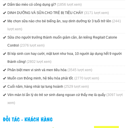
Dấm táo mèo có công dụng gì?
(1856 lượt xem)
DINH DƯỠNG VÀ SỮA CHO TRẺ BỊ TIÊU CHẢY
(3171 lượt xem)
Mẹ chọn sữa nào cho bé biếng ăn, suy dinh dưỡng từ 3 tuổi trở lên
(2441
lượt xem)
Sữa cho người trưởng thành muốn giảm cân, ăn kiêng Regilait Calorie
Control
(2376 lượt xem)
Bí kíp sinh con hay cười, mặt tươi như hoa, 10 người áp dụng hết 9 người
thành công!
(2802 lượt xem)
Phân biệt men vi sinh và men tiêu hóa
(3545 lượt xem)
Muốn con thông minh, hệ tiêu hóa phải tốt.
(2770 lượt xem)
Cuối năm, hàng nhái lại tung hoành
(2529 lượt xem)
Vén màn bí ẩn lý do trẻ sơ sinh đang ngoan cứ thấy mẹ là quấy
(3097 lượt
xem)
ĐỐI TÁC - KHÁCH HÀNG