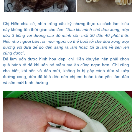
Chị Hiền chia sẻ, nhìn trông cầu kỳ nhưng thực ra cách làm kiểu
này không tốn thời gian cho lắm.
“Sau khi mình chẻ dừa xong, ướp
dừa 3 tiếng với đường sau đó mình sên mất 30 đến 40 phút thôi.
Nếu như người bận rộn mọi người có thể buổi tối chẻ dừa xong ướp
đường với dừa để đó đến sáng ra làm hoặc tối đi làm về sên lên
cũng được”.
Để làm uốn được hình hoa đẹp, chị Hiền khuyên nên phải chọn
quả bánh tẻ để khi uốn nó mềm mà ăn cũng ngon hơn. Chị cũng
cho biết, khi sên và đảo mứt, không lo bị gẫy cánh dừa vì ướp
đường xong, dừa đã khá dẻo nên chị em hoàn toàn yên tâm đảo
và sên mứt bình thường.