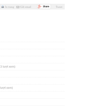
In trang
Gửi email
Tweet
3 lượt xem)
 lượt xem)