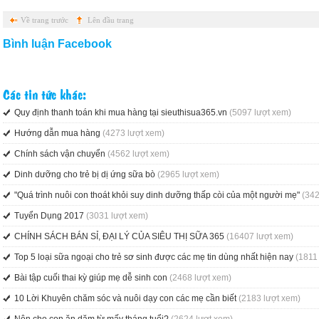
Về trang trước
Lên đầu trang
Bình luận Facebook
Các tin tức khác:
Quy định thanh toán khi mua hàng tại sieuthisua365.vn
(5097 lượt xem)
Hướng dẫn mua hàng
(4273 lượt xem)
Chính sách vận chuyển
(4562 lượt xem)
Dinh dưỡng cho trẻ bị dị ứng sữa bò
(2965 lượt xem)
"Quá trình nuôi con thoát khỏi suy dinh dưỡng thấp còi của một người mẹ"
(342
Tuyển Dụng 2017
(3031 lượt xem)
CHÍNH SÁCH BÁN SỈ, ĐẠI LÝ CỦA SIÊU THỊ SỮA 365
(16407 lượt xem)
Top 5 loại sữa ngoại cho trẻ sơ sinh được các mẹ tin dùng nhất hiện nay
(1811
Bài tập cuối thai kỳ giúp mẹ dễ sinh con
(2468 lượt xem)
10 Lời Khuyên chăm sóc và nuôi dạy con các mẹ cần biết
(2183 lượt xem)