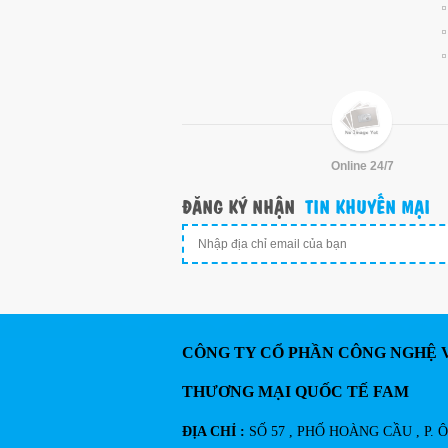
Online 24/7
ĐĂNG KÝ NHẬN
TIN KHUYẾN MẠI
CÔNG TY CỔ PHẦN CÔNG NGHỆ 
THƯƠNG MẠI QUỐC TẾ FAM
ĐỊA CHỈ :
SỐ 57 , PHỐ HOÀNG CẦU , P. 