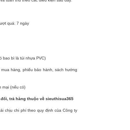
à tuân thủ theo các điều kiện sau đây:
vượt quá: 7 ngày
ó bao bì là túi nhựa PVC)
n mua hàng, phiếu bảo hành, sách hướng
n mại (nếu có)
đổi, trả hàng thuộc về sieuthisua365
ải chịu chi phí theo quy định của Công ty