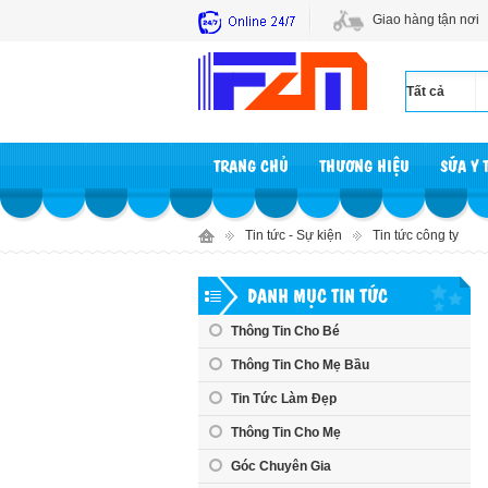
Giao hàng tận nơi
TRANG CHỦ
THƯƠNG HIỆU
SỮA Y 
Tin tức - Sự kiện
Tin tức công ty
DANH MỤC TIN TỨC
Thông Tin Cho Bé
Thông Tin Cho Mẹ Bầu
Tin Tức Làm Đẹp
Thông Tin Cho Mẹ
Góc Chuyên Gia