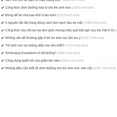
Nên cho con ăn dặm từ mấy tháng tuổi?
(2624 lượt xem)
Công thức dinh dưỡng hợp lý cho trẻ sinh non
(2383 lượt xem)
Đừng để bé nhà bạn khổ vì táo bón!
(2319 lượt xem)
5 nguyên tắc tẩy trang đúng cách làm sạch sâu da mặt.
(2489 lượt xem)
Công thức xóa vết rạn da đơn giản nhưng hiệu quả bất ngờ của mẹ Việt ở Úc
Những vấn đề thường gặp ở trẻ sơ sinh mẹ cần lưu ý
(2357 lượt xem)
Trẻ sinh non và những điều mẹ nên biết!?
(2325 lượt xem)
Xịt khoáng Evoluderm có tốt không?
(2990 lượt xem)
Công dụng tuyệt vời của giấm táo mèo
(4162 lượt xem)
Những điều cần biết về dinh dưỡng cho trẻ sinh non, nhẹ cân
(2447 lượt xem)