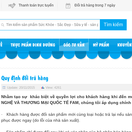
Thanh toán trực tuyến
Đổi trả hàng trong 7 ngày
TẾ
THỰC PHẨM DINH DƯỠNG
GÓC TƯ VẤN
MỸ PHẨM
KHUYẾN
Quy định đổi trả hàng
Update: 20/11/2015
View: 4261
Nhằm tạo sự khác biệt về quyền lợi cho khách hàng khi đế
NGHỆ VÀ THƯƠNG MẠI QUỐC TẾ FAM, chúng tôi áp dụng chính sá
· Khách hàng được đổi sản phẩm mới cùng loại hoặc trả lại nếu sản
phục được ngay (do lỗi của nhà sản xuất).