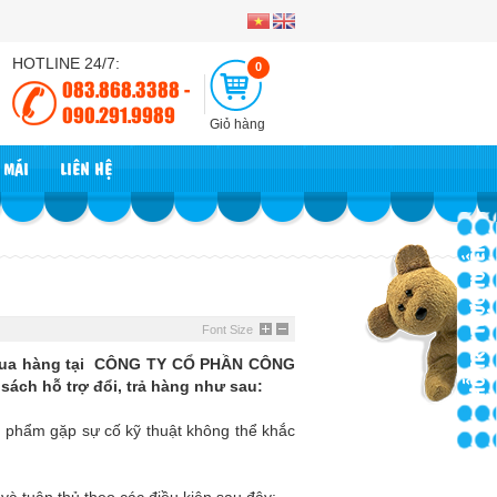
HOTLINE 24/7:
0
083.868.3388 -
090.291.9989
Giỏ hàng
 MÃI
LIÊN HỆ
HỖ TRỢ TRỰC TUYẾN
Font Size
n mua hàng tại CÔNG TY CỔ PHẦN CÔNG
ch hỗ trợ đổi, trả hàng như sau:
 phẩm gặp sự cố kỹ thuật không thể khắc