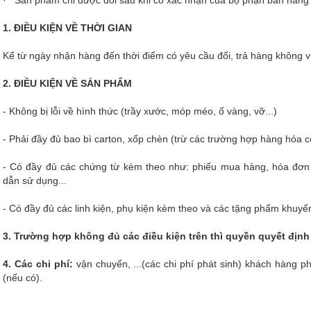
· Sản phẩm chỉ được đổi sau khi có xác nhận của bộ phận bán hàng v
1. ĐIỀU KIỆN VỀ THỜI GIAN
Kể từ ngày nhận hàng đến thời điểm có yêu cầu đổi, trả hàng không 
2. ĐIỀU KIỆN VỀ SẢN PHẨM
- Không bị lỗi về hình thức (trầy xước, móp méo, ố vàng, vỡ...)
- Phải đầy đủ bao bì carton, xốp chèn (trừ các trường hợp hàng hóa c
- Có đầy đủ các chứng từ kèm theo như: phiếu mua hàng, hóa đơ
dẫn sử dụng...
- Có đầy đủ các linh kiện, phụ kiện kèm theo và các tặng phẩm khuyế
3. Trường hợp không đủ các điều kiện trên thì quyền quyết định 
4. Các chi phí:
vận chuyển, ...(các chi phí phát sinh) khách hàng ph
(nếu có).