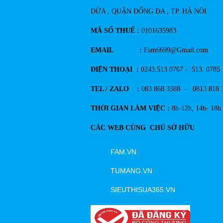
DỪA , QUẬN ĐỐNG ĐA , TP. HÀ NÔI
MÃ SỐ THUẾ :
0101635983
EMAIL :
Fam6699@Gmail.com
ĐIỆN THOẠI :
0243.513.0767 - 513. 0785
TEL / ZALO :
083 868 3388 - 0813 818 
THỜI GIAN LÀM VIỆC :
8h-12h, 14h- 18h
CÁC WEB CÙNG CHỦ SỞ HỮU
FAM.VN
TUMANG.VN
SIEUTHISUA365.VN