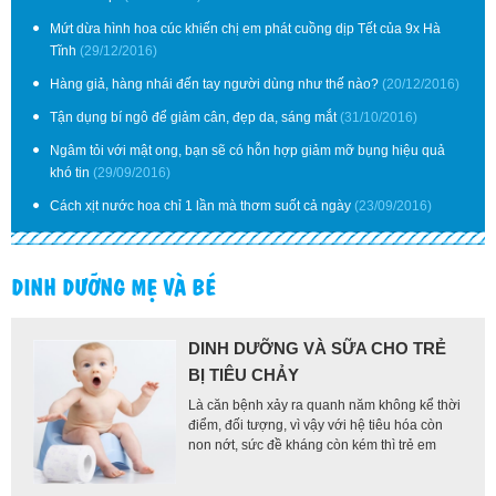
Mứt dừa hình hoa cúc khiến chị em phát cuồng dịp Tết của 9x Hà
Tĩnh
(29/12/2016)
Hàng giả, hàng nhái đến tay người dùng như thế nào?
(20/12/2016)
Tận dụng bí ngô để giảm cân, đẹp da, sáng mắt
(31/10/2016)
Ngâm tỏi với mật ong, bạn sẽ có hỗn hợp giảm mỡ bụng hiệu quả
khó tin
(29/09/2016)
Cách xịt nước hoa chỉ 1 lần mà thơm suốt cả ngày
(23/09/2016)
DINH DƯỠNG MẸ VÀ BÉ
DINH DƯỠNG VÀ SỮA CHO TRẺ
BỊ TIÊU CHẢY
Là căn bệnh xảy ra quanh năm không kể thời
điểm, đối tượng, vì vậy với hệ tiêu hóa còn
non nớt, sức đề kháng còn kém thì trẻ em
chính là đối tượng dễ bị nhiễm tiêu chảy hơn
cả. Khi bị tiêu chảy, trẻ có nhiều nguy cơ suy