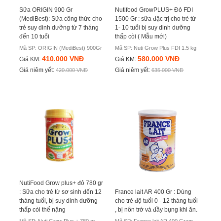
Sữa ORIGIN 900 Gr
Nutifood GrowPLUS+ Đỏ FDI
(MediBest): Sữa công thức cho
1500 Gr : sữa đặc trị cho trẻ từ
trẻ suy dinh dưỡng từ 7 tháng
1- 10 tuổi bị suy dinh dưỡng
đến 10 tuổi
thấp còi ( Mẫu mới)
Mã SP: ORIGIN (MediBest) 900Gr
Mã SP: Nuti Grow Plus FDI 1.5 kg
410.000 VNĐ
580.000 VNĐ
Giá KM:
Giá KM:
Giá niêm yết:
Giá niêm yết:
420.000 VNĐ
635.000 VNĐ
NutiFood Grow plus+ đỏ 780 gr
: Sữa cho trẻ từ sơ sinh đến 12
France lait AR 400 Gr : Dùng
tháng tuổi, bị suy dinh dưỡng
cho trẻ độ tuổi 0 - 12 tháng tuổi
thấp còi thể nặng
, bị nôn trớ và đầy bụng khi ăn.