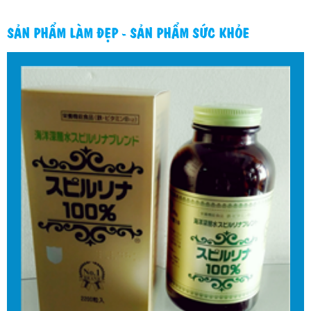
SẢN PHẨM LÀM ĐẸP - SẢN PHẨM SỨC KHỎE