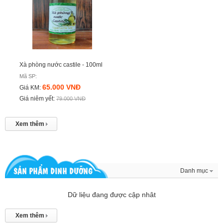
Xà phòng nước castile - 100ml
Mã SP:
65.000 VNĐ
Giá KM:
Giá niêm yết:
79.000 VNĐ
Xem thêm
SẢN PHẨM DINH DƯỠNG
Danh mục
Dữ liệu đang được cập nhât
Xem thêm