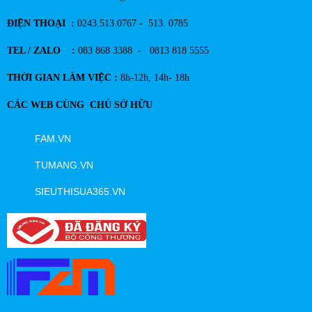
ĐIỆN THOẠI :
0243.513.0767 - 513. 0785
TEL / ZALO :
083 868 3388 - 0813 818 5555
THỜI GIAN LÀM VIỆC :
8h-12h, 14h- 18h
CÁC WEB CÙNG CHỦ SỞ HỮU
FAM.VN
TUMANG.VN
SIEUTHISUA365.VN