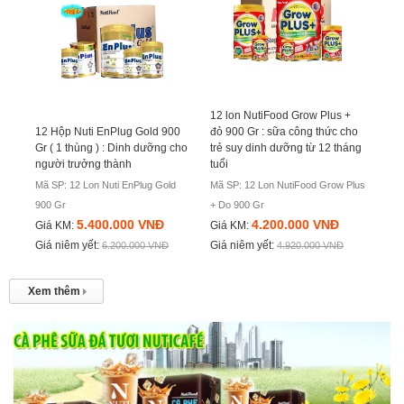
12 lon NutiFood Grow Plus +
12 Hộp Nuti EnPlug Gold 900
đỏ 900 Gr : sữa công thức cho
Gr ( 1 thùng ) : Dinh dưỡng cho
trẻ suy dinh dưỡng từ 12 tháng
người trưởng thành
tuổi
Mã SP: 12 Lon Nuti EnPlug Gold
Mã SP: 12 Lon NutiFood Grow Plus
900 Gr
+ Do 900 Gr
5.400.000 VNĐ
4.200.000 VNĐ
Giá KM:
Giá KM:
Giá niêm yết:
Giá niêm yết:
6.200.000 VNĐ
4.920.000 VNĐ
Xem thêm