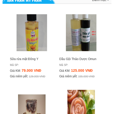
SẢN PHẨM MỸ PHẨM
Danh mục
Sữa rửa mặt Đông Y
Dầu Gội Thảo Dược Omun
Mã SP:
Mã SP:
79.000 VNĐ
125.000 VNĐ
Giá KM:
Giá KM:
Giá niêm yết:
Giá niêm yết:
129.000 VNĐ
155.000 VNĐ