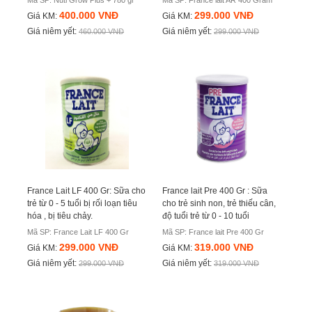
Mã SP: Nuti Grow Plus + 780 gr
Mã SP: France lait AR 400 Gram
400.000 VNĐ
299.000 VNĐ
Giá KM:
Giá KM:
Giá niêm yết:
Giá niêm yết:
460.000 VNĐ
299.000 VNĐ
France Lait LF 400 Gr: Sữa cho
France lait Pre 400 Gr : Sữa
trẻ từ 0 - 5 tuổi bị rối loạn tiêu
cho trẻ sinh non, trẻ thiếu cân,
hóa , bị tiêu chảy.
độ tuổi trẻ từ 0 - 10 tuổi
Mã SP: France Lait LF 400 Gr
Mã SP: France lait Pre 400 Gr
299.000 VNĐ
319.000 VNĐ
Giá KM:
Giá KM:
Giá niêm yết:
Giá niêm yết:
299.000 VNĐ
319.000 VNĐ