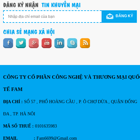
ĐĂNG KÝ NHẬN
TIN KHUYẾN MẠI
ĐĂNG KÝ
CHIA SẺ MẠNG XÃ HỘI
CÔNG TY CỔ PHẦN CÔNG NGHỆ VÀ THƯƠNG MẠI QUỐ
TẾ FAM
ĐỊA CHỈ :
SỐ 57 , PHỐ HOÀNG CẦU , P. Ô CHỢ DỪA , QUẬN ĐỐNG
ĐA , TP. HÀ NÔI
MÃ SỐ THUẾ :
0101635983
EMAIL :
Fam6699@Gmail.com