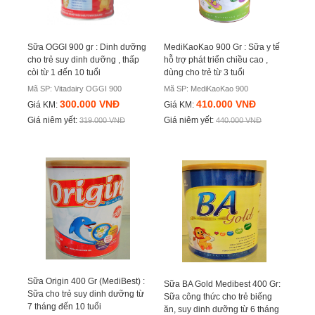
Sữa OGGI 900 gr : Dinh dưỡng
MediKaoKao 900 Gr : Sữa y tế
cho trẻ suy dinh dưỡng , thấp
hỗ trợ phát triển chiều cao ,
còi từ 1 đến 10 tuổi
dùng cho trẻ từ 3 tuổi
Mã SP: Vitadairy OGGI 900
Mã SP: MediKaoKao 900
300.000 VNĐ
410.000 VNĐ
Giá KM:
Giá KM:
Giá niêm yết:
Giá niêm yết:
319.000 VNĐ
440.000 VNĐ
Sữa Origin 400 Gr (MediBest) :
Sữa BA Gold Medibest 400 Gr:
Sữa cho trẻ suy dinh dưỡng từ
Sữa công thức cho trẻ biếng
7 tháng đến 10 tuổi
ăn, suy dinh dưỡng từ 6 tháng