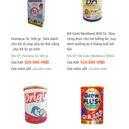
BA Gold Medibest 900 Gr: Sữa
Humana SL 500 gr: Sữa dành
công thức cho trẻ biếng ăn, suy
cho trẻ dị ứng sữa bò thể nặng
dinh dưỡng từ 6 tháng tuổi trở
, cho trẻ từ sơ sinh.
lên
Mã SP: Humana SL 500 gr
Mã SP: BA Gold (Medibest) 900Gr
320.000 VNĐ
410.000 VNĐ
Giá KM:
Giá KM:
Giá niêm yết:
Giá niêm yết:
330.000 VNĐ
440.000 VNĐ