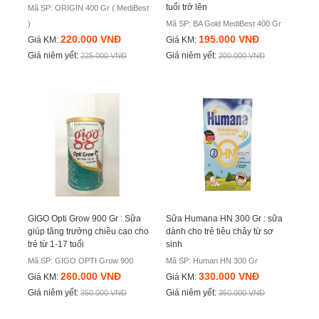
tuổi trở lên
Mã SP: ORIGIN 400 Gr ( MediBest
)
Mã SP: BA Gold MediBest 400 Gr
220.000 VNĐ
195.000 VNĐ
Giá KM:
Giá KM:
Giá niêm yết:
Giá niêm yết:
225.000 VNĐ
200.000 VNĐ
GIGO Opti Grow 900 Gr : Sữa
Sữa Humana HN 300 Gr : sữa
giúp tăng trưởng chiều cao cho
dành cho trẻ tiêu chảy từ sơ
trẻ từ 1-17 tuổi
sinh
Mã SP: GIGO OPTI Grow 900
Mã SP: Human HN 300 Gr
260.000 VNĐ
330.000 VNĐ
Giá KM:
Giá KM:
Giá niêm yết:
Giá niêm yết:
350.000 VNĐ
350.000 VNĐ