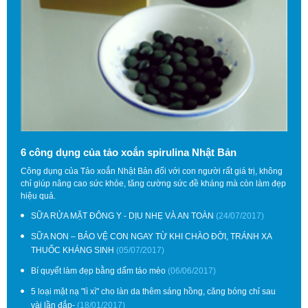
6 công dụng của tảo xoắn spirulina Nhật Bản
Công dụng của Tảo xoắn Nhật Bản đối với con người rất giá trị, không
chỉ giúp nâng cao sức khỏe, tăng cường sức đề kháng mà còn làm đẹp
hiệu quả.
SỮA RỬA MẶT ĐÔNG Y - DỊU NHẸ VÀ​ AN TOÀN
(24/07/2017)
SỮA NON – BẢO VỆ CON NGAY TỪ KHI CHÀO ĐỜI, TRÁNH XA
THUỐC KHÁNG SINH
(05/07/2017)
Bí quyết làm đẹp bằng dấm táo mèo
(06/06/2017)
5 loại mặt nạ "lì xì" cho làn da thêm sáng hồng, căng bóng chỉ sau
vài lần đắp-
(18/01/2017)