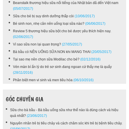
dinh dưỡng thậm chí tử vong nếu không
Beanstalk thương hiệu sữa nổi tiếng của Nhật bản đã đến Việt nam
được chăm sóc và điều trị đúng.
(21/07/2017)
(05/07/2017)
Sữa cho bé bị suy dinh dưỡng thấp còi
(10/06/2017)
Bé sinh non, nhẹ cân nên uống loại sữa nào?
(06/06/2017)
Review 5 thương hiệu sữa bột cho bé được yêu thích hiện nay.
(02/06/2017)
Vì sao sữa non lại quan trọng?
(27/05/2017)
Bà bầu có NÊN UỐNG SỮA NON khi MANG THAI
(20/05/2017)
Tại sao mẹ nên chọn sữa Modilac cho bé?
(02/12/2016)
Vén màn bí ẩn lý do trẻ sơ sinh đang ngoan cứ thấy mẹ là quấy
(28/11/2016)
Phân biệt men vi sinh và men tiêu hóa
(06/10/2016)
GÓC CHUYÊN GIA
Sữa cho bà bầu - Bà bầu uống sữa như thế nào là đúng cách và hiệu
quả nhất?
(23/06/2017)
Nguyên nhân trẻ bị tiêu chảy và cách chăm sóc khi trẻ bị bệnh tiêu chảy.
(15/06/2017)