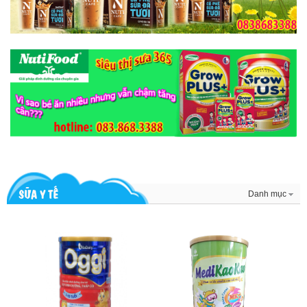
SỮA Y TẾ
Danh mục