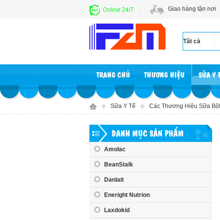
Giao hàng tận nơi
TRANG CHỦ
THƯƠNG HIỆU
SỮA Y 
Sữa Y Tế
Các Thương Hiệu Sữa Bộ
DANH MỤC SẢN PHẨM
Amolac
BeanStalk
Danlait
Eneright Nutrion
Laxdokid