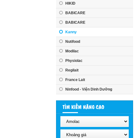
HIKID
BABICARE
BABICARE
Kanny
Nutifood
Modilac
Physiolac
Regilait
France Lait
Ninfood - Viện Dinh Dưỡng
TÌM KIẾM NÂNG CAO