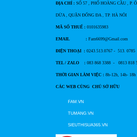
ĐỊA CHỈ :
SỐ 57 , PHỐ HOÀNG CẦU , P. 
DỪA , QUẬN ĐỐNG ĐA , TP. HÀ NÔI
MÃ SỐ THUẾ :
0101635983
EMAIL :
Fam6699@Gmail.com
ĐIỆN THOẠI :
0243.513.0767 - 513. 0785
TEL / ZALO :
083 868 3388 - 0813 818 
THỜI GIAN LÀM VIỆC :
8h-12h, 14h- 18h
CÁC WEB CÙNG CHỦ SỞ HỮU
FAM.VN
TUMANG.VN
SIEUTHISUA365.VN