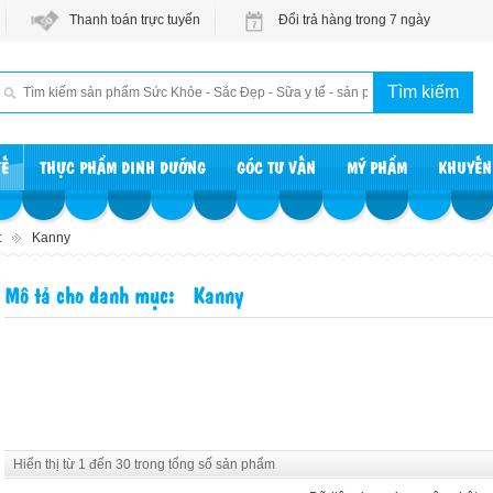
Thanh toán trực tuyến
Đổi trả hàng trong 7 ngày
TẾ
THỰC PHẨM DINH DƯỠNG
GÓC TƯ VẤN
MỸ PHẨM
KHUYẾN
t
Kanny
Mô tả cho danh mục: Kanny
Hiển thị từ 1 đến 30 trong tổng số sản phẩm