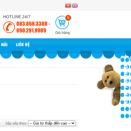
HOTLINE 24/7:
0
083.868.3388 -
090.291.9989
Giỏ hàng
 MÃI
LIÊN HỆ
HỖ TRỢ TRỰC TUYẾN
Sắp xếp theo: