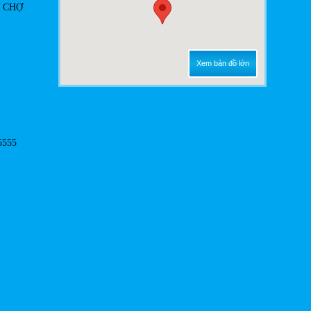
Ô CHỢ
Xem bản đồ lớn
5555