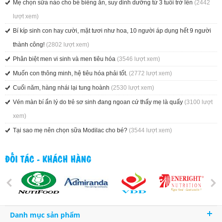
Mẹ chọn sữa nào cho bé biếng ăn, suy dinh dưỡng từ 3 tuổi trở lên
(2442
lượt xem)
Bí kíp sinh con hay cười, mặt tươi như hoa, 10 người áp dụng hết 9 người
thành công!
(2802 lượt xem)
Phân biệt men vi sinh và men tiêu hóa
(3546 lượt xem)
Muốn con thông minh, hệ tiêu hóa phải tốt.
(2772 lượt xem)
Cuối năm, hàng nhái lại tung hoành
(2530 lượt xem)
Vén màn bí ẩn lý do trẻ sơ sinh đang ngoan cứ thấy mẹ là quấy
(3100 lượt
xem)
Tại sao mẹ nên chọn sữa Modilac cho bé?
(3544 lượt xem)
ĐỐI TÁC - KHÁCH HÀNG
Danh mục sản phẩm