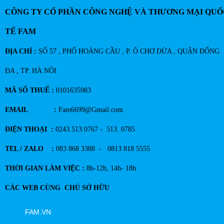
CÔNG TY CỔ PHẦN CÔNG NGHỆ VÀ THƯƠNG MẠI QUỐ
TẾ FAM
ĐỊA CHỈ :
SỐ 57 , PHỐ HOÀNG CẦU , P. Ô CHỢ DỪA , QUẬN ĐỐNG
ĐA , TP. HÀ NÔI
MÃ SỐ THUẾ :
0101635983
EMAIL :
Fam6699@Gmail.com
ĐIỆN THOẠI :
0243.513.0767 - 513. 0785
TEL / ZALO :
083 868 3388 - 0813 818 5555
THỜI GIAN LÀM VIỆC :
8h-12h, 14h- 18h
CÁC WEB CÙNG CHỦ SỞ HỮU
FAM.VN