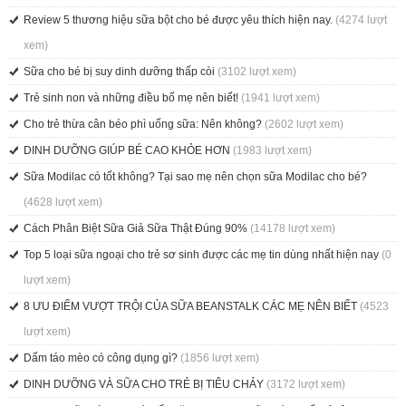
Review 5 thương hiệu sữa bột cho bé được yêu thích hiện nay.
(4274 lượt
xem)
Sữa cho bé bị suy dinh dưỡng thấp còi
(3102 lượt xem)
Trẻ sinh non và những điều bố mẹ nên biết!
(1941 lượt xem)
Cho trẻ thừa cân béo phì uống sữa: Nên không?
(2602 lượt xem)
DINH DƯỠNG GIÚP BÉ CAO KHỎE HƠN
(1983 lượt xem)
Sữa Modilac có tốt không? Tại sao mẹ nên chọn sữa Modilac cho bé?
(4628 lượt xem)
Cách Phân Biệt Sữa Giả Sữa Thật Đúng 90%
(14178 lượt xem)
Top 5 loại sữa ngoại cho trẻ sơ sinh được các mẹ tin dùng nhất hiện nay
(0
lượt xem)
8 ƯU ĐIỂM VƯỢT TRỘI CỦA SỮA BEANSTALK CÁC MẸ NÊN BIẾT
(4523
lượt xem)
Dấm táo mèo có công dụng gì?
(1856 lượt xem)
DINH DƯỠNG VÀ SỮA CHO TRẺ BỊ TIÊU CHẢY
(3172 lượt xem)