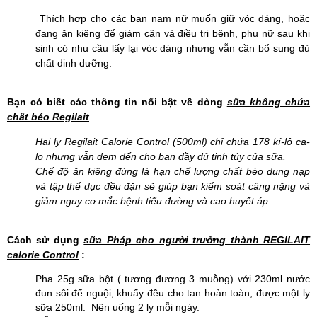
Thích hợp cho các bạn nam nữ muốn giữ vóc dáng, hoặc
đang ăn kiêng để giảm cân và điều trị bệnh, phụ nữ sau khi
sinh có nhu cầu lấy lại vóc dáng nhưng vẫn cần bổ sung đủ
chất dinh dưỡng.
Bạn có biết các thông tin nổi bật về dòng
sữa không chứa
chất béo Regilait
Hai ly Regilait Calorie Control (500ml) chỉ chứa 178 kí-lô ca-
lo nhưng vẫn đem đến cho bạn đầy đủ tinh túy của sữa.
Chế độ ăn kiêng đúng là hạn chế lượng chất béo dung nạp
và tập thể dục đều đặn sẽ giúp bạn kiểm soát câng nặng và
giảm nguy cơ mắc bệnh tiểu đường và cao huyết áp.
Cách sử dụng
sữa Pháp cho người trưởng thành REGILAIT
calorie Control
:
Pha 25g sữa bột ( tương đương 3 muỗng) với 230ml nước
đun sôi để nguội, khuấy đều cho tan hoàn toàn, được một ly
sữa 250ml. Nên uống 2 ly mỗi ngày.