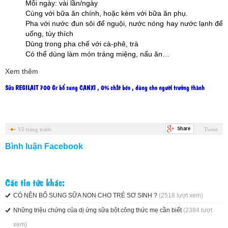
Mỗi ngày: vài lần/ngày
Cùng với bữa ăn chính, hoặc kèm với bữa ăn phụ.
Pha với nước đun sôi để nguội, nước nóng hay nước lạnh để
uống, tùy thích
Dùng trong pha chế với cà-phê, trà
Có thể dùng làm món tráng miệng, nấu ăn…
Xem thêm
Sữa REGILAIT 700 Gr bổ sung CANXI , 0% chất béo , dùng cho người trưởng thành
Về trang trước
Tweet
Bình luận Facebook
Các tin tức khác:
CÓ NÊN BỔ SUNG SỮA NON CHO TRẺ SƠ SINH ?
(2518 lượt xem)
Những triệu chứng của dị ứng sữa bột công thức mẹ cần biết
(2384 lượt
xem)