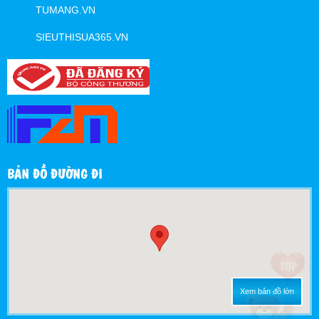
TUMANG.VN
SIEUTHISUA365.VN
BẢN ĐỒ ĐƯỜNG ĐI
Xem bản đồ lớn