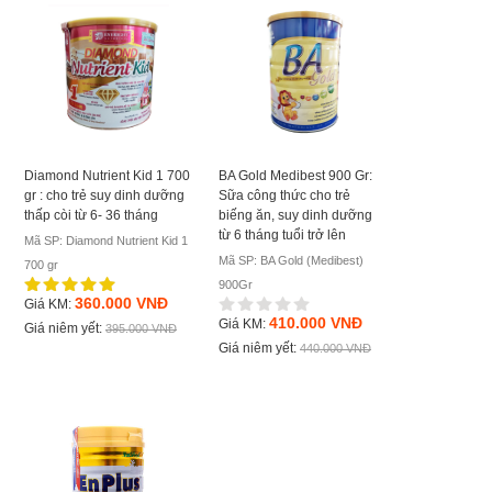
Diamond Nutrient Kid 1 700
BA Gold Medibest 900 Gr:
gr : cho trẻ suy dinh dưỡng
Sữa công thức cho trẻ
thấp còi từ 6- 36 tháng
biếng ăn, suy dinh dưỡng
từ 6 tháng tuổi trở lên
Mã SP: Diamond Nutrient Kid 1
Mã SP: BA Gold (Medibest)
700 gr
900Gr
360.000 VNĐ
Giá KM:
410.000 VNĐ
Giá KM:
Giá niêm yết:
395.000 VNĐ
Giá niêm yết:
440.000 VNĐ