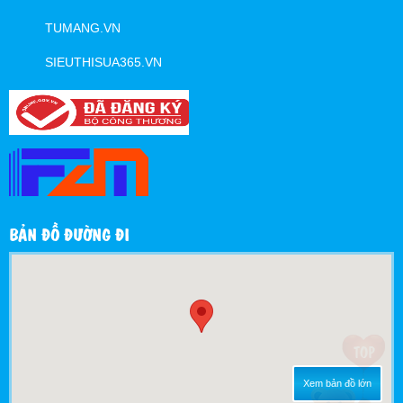
TUMANG.VN
SIEUTHISUA365.VN
BẢN ĐỒ ĐƯỜNG ĐI
Xem bản đồ lớn