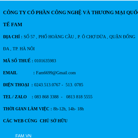
CÔNG TY CỔ PHẦN CÔNG NGHỆ VÀ THƯƠNG MẠI QUỐ
TẾ FAM
ĐỊA CHỈ :
SỐ 57 , PHỐ HOÀNG CẦU , P. Ô CHỢ DỪA , QUẬN ĐỐNG
ĐA , TP. HÀ NÔI
MÃ SỐ THUẾ :
0101635983
EMAIL :
Fam6699@Gmail.com
ĐIỆN THOẠI :
0243.513.0767 - 513. 0785
TEL / ZALO :
083 868 3388 - 0813 818 5555
THỜI GIAN LÀM VIỆC :
8h-12h, 14h- 18h
CÁC WEB CÙNG CHỦ SỞ HỮU
FAM.VN