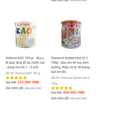
Giá niêm yết:
250.000 VNĐ
Nutrient KAO 700 gr : sữa y
Diamond Nutrient Kid số 2
tế giúp tăng tối đa chiều cao
700g : sữa cho trẻ suy dinh
, dùng cho trẻ 1 – 6 tuổi
dưỡng, thấp còi từ 36 tháng
tuôi trở lên
Mã SP: Nutrient KAO 700 gr
Mã SP: Diamond Nutrient Kid 2
310.000 VNĐ
Giá KM:
700g
Giá niêm yết:
385.000 VNĐ
360.000 VNĐ
Giá KM:
Giá niêm yết:
395.000 VNĐ