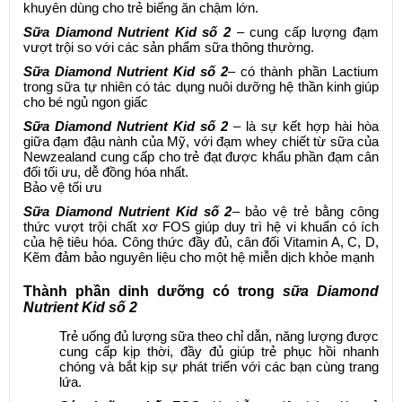
khuyên dùng cho trẻ biếng ăn chậm lớn.
Sữa Diamond Nutrient Kid số 2
– cung cấp lượng đạm
vượt trội so với các sản phẩm sữa thông thường.
Sữa Diamond Nutrient Kid số 2
– có thành phần Lactium
trong sữa tự nhiên có tác dụng nuôi dưỡng hệ thần kinh giúp
cho bé ngủ ngon giấc
Sữa Diamond Nutrient Kid số 2
– là sự kết hợp hài hòa
giữa đạm đậu nành của Mỹ, với đạm whey chiết từ sữa của
Newzealand cung cấp cho trẻ đạt được khẩu phần đạm cân
đối tối ưu, dễ đồng hóa nhất.
Bảo vệ tối ưu
Sữa Diamond Nutrient Kid số 2
– bảo vệ trẻ bằng công
thức vượt trội chất xơ FOS giúp duy trì hệ vi khuẩn có ích
của hệ tiêu hóa. Công thức đầy đủ, cân đối Vitamin A, C, D,
Kẽm đảm bảo nguyên liệu cho một hệ miễn dịch khỏe mạnh
Thành phần dinh dưỡng có trong
sữa Diamond
Nutrient Kid số 2
Trẻ uống đủ lượng sữa theo chỉ dẫn, năng lượng được
cung cấp kịp thời, đầy đủ giúp trẻ phục hồi nhanh
chóng và bắt kịp sự phát
tri
ển với các bạn cùng trang
lứa.