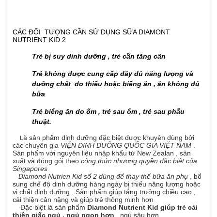
CÁC ĐỐI TƯỢNG CẦN SỬ DỤNG SỮA DIAMONT
NUTRIENT KID 2
Trẻ bị suy dinh dưỡng , trẻ cần tăng cân
Trẻ không được cung cấp đầy đủ năng lượng và
dưỡng chất do thiếu hoặc biếng ăn , ăn không đủ
bữa
Trẻ biếng ăn do ốm , trẻ sau ốm , trẻ sau phẫu
thuật.
à sản phẩm dinh dưỡng đặc biệt được khuyên dùng bởi
L
các chuyên gia
VIỆN DINH DƯỠNG QUỐC GIA VIỆT NAM
.
Sản phẩm với nguyên liệu nhập khẩu từ New Zealan , sản
xuất và đóng gói theo
công thức nhượng quyền đặc biệt của
Singapores
Diamond Nutrien Kid số 2 dùng để thay thế bữa ăn phụ
, bổ
sung chế độ dinh dưỡng hàng ngày bị thiếu năng lượng hoặc
vi chất dinh dưỡng . Sản phẩm giúp tăng trưởng chiều cao ,
cải thiện cân nặng và giúp trẻ thông minh hơn
Đặc biệt là sản phẩm
Diamond Nutrient Kid giúp trẻ cải
thiện giấc ngủ , ngủ ngon hơn
, ngủ sâu hơn.