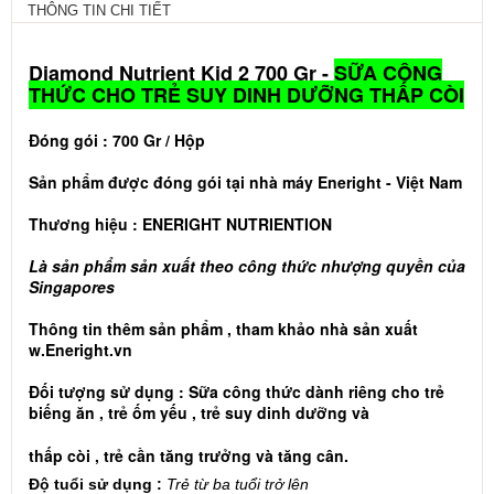
THÔNG TIN CHI TIẾT
Diamond Nutrient Kid 2 700 Gr -
SỮA CÔNG
THỨC CHO TRẺ SUY DINH DƯỠNG THẤP CÒI
Đóng gói :
700 Gr / Hộp
Sản phẩm được đóng gói tại nhà máy Eneright - Việt Nam
Thương hiệu : ENERIGHT NUTRIENTION
Là sản phẩm sản xuất theo công thức nhượng quyền của
Singapores
Thông tin thêm sản phẩm , tham khảo nhà sản xuất
w.Eneright.vn
Đối tượng sử dụng : Sữa công thức dành riêng cho trẻ
biếng ăn , trẻ ốm yếu , trẻ suy dinh dưỡng và
thấp còi , trẻ cần tăng trưởng và tăng cân.
Độ tuổi sử dụng :
Trẻ từ ba tuổi trở lên