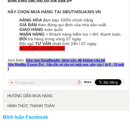
HÃY CHỌN MUA HÀNG TẠI
SIEUTHISUA365.VN
HÀNG HÓA
đảm bảo 100% chính hãng .
GIÁ BÁN
theo đúng qui định của nhà sản xuất.
GIAO HÀNG
toàn quốc
NHẬN HÀNG
> Khách hàng kiểm tra > KH. thanh toán.
ĐỔI
trả hàng trong vòng 07 ngày.
Đội ngũ
TƯ VẤN
nhiệt tình 24h / 07 ngày.
HOTLINE 083.868.3388
Xem thêm:
Sữa non Goodhealth -tăng sức đề kháng cho bé
Sữa Modilac Expert Pré - Sữa đặc trị cho trẻ sinh non, nhẹ cân ( từ 0 - 10 tuổi
)
Về trang trước
HƯỚNG DẪN MUA HÀNG
HÌNH THỨC THANH TOÁN
Bình luận Facebook