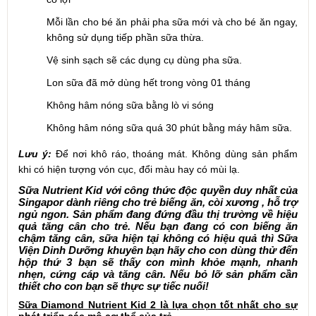
Mỗi lần cho bé ăn phải pha sữa mới và cho bé ăn ngay,
không sử dụng tiếp phần sữa thừa.
Vệ sinh sạch sẽ các dụng cụ dùng pha sữa.
Lon sữa đã mở dùng hết trong vòng 01 tháng
Không hâm nóng sữa bằng lò vi sóng
Không hâm nóng sữa quá 30 phút bằng máy hâm sữa.
Lưu ý:
Để nơi khô ráo, thoáng mát. Không dùng sản phẩm
khi có hiện tượng vón cục, đổi màu hay có mùi lạ.
Sữa Nutrient Kid với công thức độc quyền duy nhất của
Singapor dành riêng cho trẻ biếng ăn, còi xương , hỗ trợ
ngủ ngon. Sản phẩm đang đứng đầu thị trường về hiệu
quả tăng cân cho trẻ. Nếu bạn đang có con biếng ăn
chậm tăng cân, sữa hiện tại không có hiệu quả thì Sữa
Viện Dinh Dưỡng khuyên bạn hãy cho con dùng thử đến
hộp thứ 3 bạn sẽ thấy con mình khỏe mạnh, nhanh
nhẹn, cứng cáp và tăng cân. Nếu bỏ lỡ sản phẩm cần
thiết cho con bạn sẽ thực sự tiếc nuối!
Sữa Diamond Nutrient Kid 2 là lựa chọn tốt nhất cho sự
phát triển các mô cơ thể của tr
ẻ