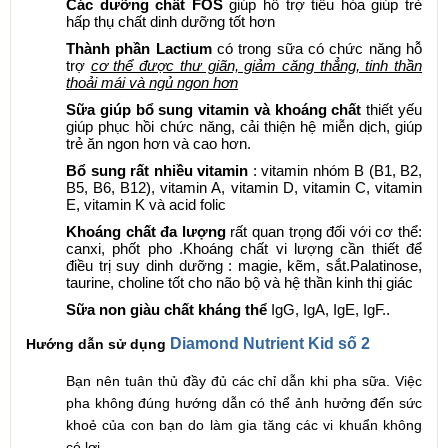
Các dưỡng chất FOS
giúp hỗ trợ tiêu hóa giúp trẻ
hấp thụ chất dinh dưỡng tốt hơn
Thành phần Lactium
có trong sữa có chức năng hỗ
trợ
cơ thể được thư giãn, giảm căng thẳng, tinh thần
thoải mái và ngủ ngon hơn
Sữa giúp bổ sung
vitamin
và khoáng chất
thiết yếu
giúp phục hồi chức năng, cải thiện hệ miễn dịch, giúp
trẻ ăn ngon hơn và cao hơn.
Bổ sung rất nhiều vitamin
: vitamin nhóm B (B1, B2,
B5, B6, B12), vitamin A, vitamin D, vitamin C, vitamin
E, vitamin K và acid folic
Khoáng chất đa lượng
rất quan trọng đối với cơ thể:
canxi, phốt pho .Khoáng chất vi lượng cần thiết để
điều trị suy dinh dưỡng : magie, kẽm, sắt.Palatinose,
taurine,
choline
tốt cho não bộ và hệ thần kinh thị giác
Sữa non giàu chất kháng thể
IgG, IgA, IgE, IgF..
Diamond Nutrient Kid số 2
Hướng dẫn sử dụng
Bạn nên tuân thủ đầy đủ các chỉ dẫn khi pha sữa. Việc
pha không đúng hướng dẫn có thể ảnh hưởng đến sức
khoẻ của con bạn do làm gia tăng các vi khuẩn không
có lợi