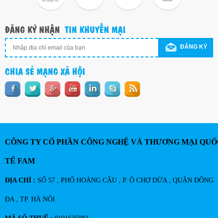
ĐĂNG KÝ NHẬN
TIN KHUYẾN MẠI
ĐĂNG KÝ
CHIA SẺ MẠNG XÃ HỘI
CÔNG TY CỔ PHẦN CÔNG NGHỆ VÀ THƯƠNG MẠI QUỐ
TẾ FAM
ĐỊA CHỈ :
SỐ 57 , PHỐ HOÀNG CẦU , P. Ô CHỢ DỪA , QUẬN ĐỐNG
ĐA , TP. HÀ NÔI