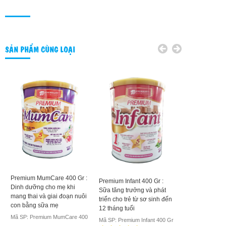
SẢN PHẨM CÙNG LOẠI
Diamond Nutri
Premium MumCare 400 Gr :
gr : cho trẻ s
Premium Infant 400 Gr :
Dinh dưỡng cho mẹ khi
thấp còi từ 6-
Sữa tăng trưởng và phát
mang thai và giai đoạn nuôi
triển cho trẻ từ sơ sinh đến
Mã SP: Diamond
con bằng sữa mẹ
12 tháng tuổi
700 gr
Mã SP: Premium MumCare 400
Mã SP: Premium Infant 400 Gr