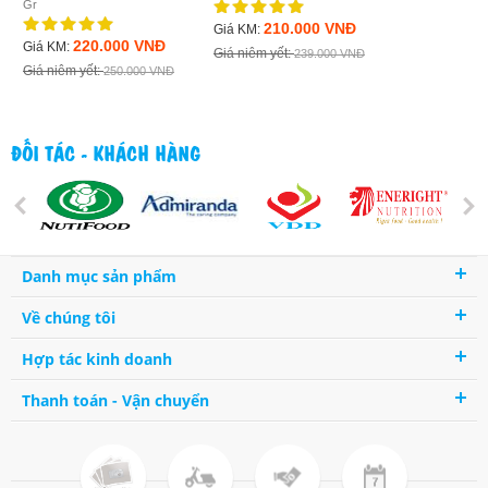
Gr
360.
Giá KM:
210.000 VNĐ
Giá KM:
Giá niêm yết:
220.000 VNĐ
Giá KM:
Giá niêm yết:
239.000 VNĐ
Giá niêm yết:
250.000 VNĐ
ĐỐI TÁC - KHÁCH HÀNG
Danh mục sản phẩm
Về chúng tôi
Hợp tác kinh doanh
Thanh toán - Vận chuyển