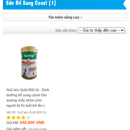
Sữa Bổ Sung Canxi (1)
Tìm kiếm nâng cao
Sắp xếp theo:
NuCalci Gold 800 Gr : Dinh
dưỡng bổ sung canxi cho
xương chắc khỏe (cho
người từ 51 tuổi trở lên )
Mã SP: NuCalci Gold 800 Gr
240.000 VNĐ
Giá KM:
Giá niêm yết:
290.000 VNĐ