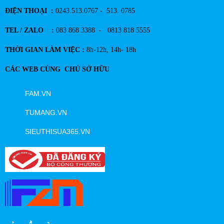
ĐIỆN THOẠI :
0243.513.0767 - 513. 0785
TEL / ZALO :
083 868 3388 - 0813 818 5555
THỜI GIAN LÀM VIỆC :
8h-12h, 14h- 18h
CÁC WEB CÙNG CHỦ SỞ HỮU
FAM.VN
TUMANG.VN
SIEUTHISUA365.VN