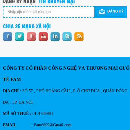
ĐĂNG KÝ NHẬN
TIN KHUYẾN MẠI
ĐĂNG KÝ
CHIA SẺ MẠNG XÃ HỘI
CÔNG TY CỔ PHẦN CÔNG NGHỆ VÀ THƯƠNG MẠI QUỐ
TẾ FAM
ĐỊA CHỈ :
SỐ 57 , PHỐ HOÀNG CẦU , P. Ô CHỢ DỪA , QUẬN ĐỐNG
ĐA , TP. HÀ NÔI
MÃ SỐ THUẾ :
0101635983
EMAIL :
Fam6699@Gmail.com