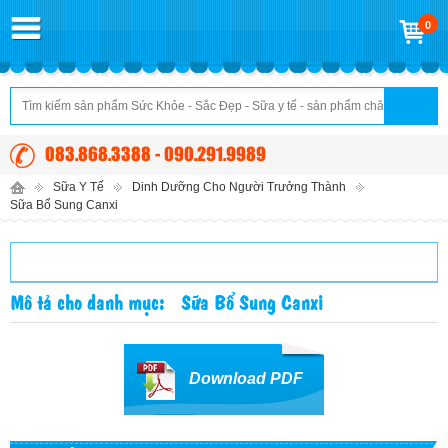
0
083.868.3388 - 090.291.9989
Sữa Y Tế
Dinh Dưỡng Cho Người Trưởng Thành
Sữa Bổ Sung Canxi
DANH MỤC SẢN PHẨM
Mô tả cho danh mục: Sữa Bổ Sung Canxi
Download PDF