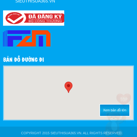
SIEUTHISUA365.VN
BẢN ĐỒ ĐƯỜNG ĐI
Xem bản đồ lớn
COPYRIGHT 2015 SIEUTHISUA365.VN. ALL RIGHTS RESERVED.