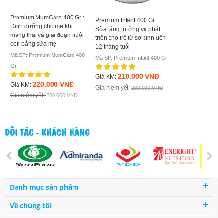
Diamond Nutri
Premium MumCare 400 Gr :
Premium Infant 400 Gr :
700g : sữa cho
Dinh dưỡng cho mẹ khi
Sữa tăng trưởng và phát
dưỡng, thấp c
mang thai và giai đoạn nuôi
triển cho trẻ từ sơ sinh đến
tuôi trở lên
con bằng sữa mẹ
12 tháng tuổi
Mã SP: Diamond
Mã SP: Premium MumCare 400
Mã SP: Premium Infant 400 Gr
700g
Gr
210.000 VNĐ
Giá KM:
360.
Giá KM:
220.000 VNĐ
Giá KM:
Giá niêm yết:
239.000 VNĐ
Giá niêm yết:
Giá niêm yết:
250.000 VNĐ
ĐỐI TÁC - KHÁCH HÀNG
Danh mục sản phẩm
Về chúng tôi