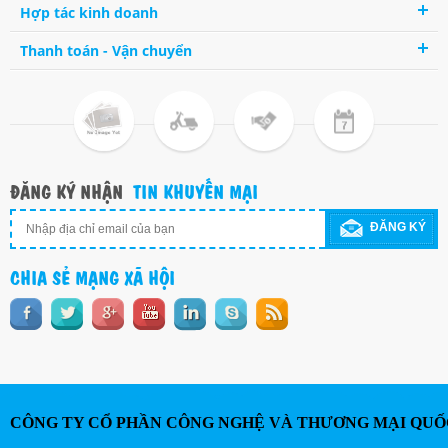
Hợp tác kinh doanh
Thanh toán - Vận chuyển
ĐĂNG KÝ NHẬN
TIN KHUYẾN MẠI
ĐĂNG KÝ
CHIA SẺ MẠNG XÃ HỘI
CÔNG TY CỔ PHẦN CÔNG NGHỆ VÀ THƯƠNG MẠI QUỐ