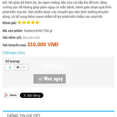
trội. Nó giúp trẻ thèm ăn, ăn ngon miệng, tiêu hóa và hấp thu tốt hơn, tăng
cường sức đề kháng giúp giảm nguy cơ mắc bệnh, tránh gián đoạn quá trình
phát triển của trẻ. Sản phẩm được các chuyên gia viện dinh dưỡng khuyên
dùng, có bổ sung thêm canxi nhẵm hỗ trợ phát triển chiều cao vượt trội
Đánh giá:
Mã sản phẩm
: Nutrient KAO 700 gr
Giá niêm yết
:
385,000 VNĐ
310,000 VNĐ
Giá khuyến mại
:
(Tiết kiệm 19%)
Số lượng:
Giỏ hàng
Mua ngay
THÔNG TIN CHI TIẾT