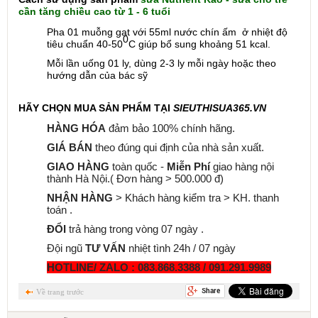
cần tăng chiều cao từ 1 - 6 tuổi
Pha 01 muỗng gạt với 55ml nước chín ấm ở nhiệt độ
0
tiêu chuẩn 40-50
C giúp bổ sung khoảng 51 kcal.
Mỗi lần uống 01 ly, dùng 2-3 ly mỗi ngày hoặc theo
hướng dẫn của bác sỹ
HÃY CHỌN MUA SẢN PHẨM TẠI
SIEUTHISUA365.VN
HÀNG HÓA
đảm bảo 100% chính hãng.
GIÁ BÁN
theo đúng qui định của nhà sản xuất.
GIAO HÀNG
toàn quốc -
Miễn Phí
giao hàng nội
thành Hà Nội.( Đơn hàng > 500.000 đ)
NHẬN HÀNG
> Khách hàng kiểm tra > KH. thanh
toán .
ĐỔI
trả hàng trong vòng 07 ngày .
Đội ngũ
TƯ VẤN
nhiệt tình 24h / 07 ngày
HOTLINE/ ZALO : 083.868.3388 / 091.291.9989
Về trang trước