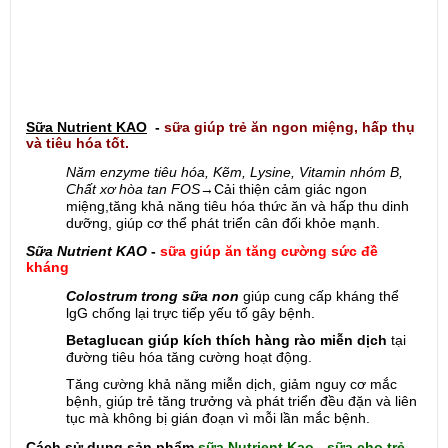
Sữa Nutrient KAO
-
sữa giúp trẻ ăn ngon miệng, hấp thụ
và tiêu hóa tốt.
Năm enzyme tiêu hóa, Kẽm, Lysine, Vitamin nhóm B,
Chất xơ hòa tan FOS
→Cải thiện cảm giác ngon
miệng,tăng khả năng tiêu hóa thức ăn và hấp thu dinh
dưỡng, giúp cơ thể phát triển cân đối khỏe mạnh.
Sữa Nutrient KAO
-
sữa giúp ăn tăng cường sức đề
kháng
Colostrum trong sữa non
giúp cung cấp kháng thể
lgG chống lại trực tiếp yếu tố gây bệnh.
Betaglucan giúp kích thích hàng rào miễn dịch
tại
đường tiêu hóa tăng cường hoạt động.
Tăng cường khả năng miễn dịch, giảm nguy cơ mắc
bệnh, giúp trẻ tăng trưởng và phát triển đều đặn và liên
tục mà không bị gián đoạn vì mỗi lần mắc bệnh.
Cách sử dụng sản phẩm
sữa Nutrient Kao - sữa cho trẻ