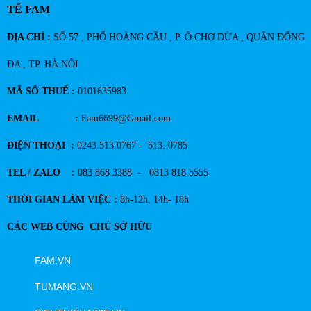
TẾ FAM
ĐỊA CHỈ :
SỐ 57 , PHỐ HOÀNG CẦU , P. Ô CHỢ DỪA , QUẬN ĐỐNG
ĐA , TP. HÀ NÔI
MÃ SỐ THUẾ :
0101635983
EMAIL :
Fam6699@Gmail.com
ĐIỆN THOẠI :
0243.513.0767 - 513. 0785
TEL / ZALO :
083 868 3388 - 0813 818 5555
THỜI GIAN LÀM VIỆC :
8h-12h, 14h- 18h
CÁC WEB CÙNG CHỦ SỞ HỮU
FAM.VN
TUMANG.VN