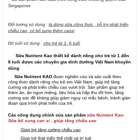
Singapores
Đối tượng sử dụng :
là dòng sữa công thức , hỗ trợ phát triển
chiều cao, có bổ sung thêm canxi
Độ tuổi sử dụng :
cho trẻ từ 1- 6 tuổi
Sữa Nutrient Kao thiết kế dành riêng cho trẻ từ 1 đến
6 tuổi được các chuyên gia dinh dưỡng Việt Nam khuyên
dùng
Sữa Nutrient KAO
được nghiên cứu và sản xuất theo
công thức dành riêng cho trẻ em Việt Nam, giúp trẻ tăng
cường và phát triển chiều cao vượt trội. Sản phẩm giúp trẻ
thèm ăn, ăn ngon miệng, tiêu hóa và hấp thu tốt hơn, tăng
cường sức đề kháng giúp giảm nguy cơ mắc bệnh, tránh gián
đoạn quá trình phát triển của trẻ.
Các công dụng chính của sản phẩm
sữa
Nutrient Kao-
Sữa bổ sung can xi - giúp tăng chiều cao
Giúp trẻ tăng cường chiều cao
Giúp trẻ thát triển thể chất và trí tuệ