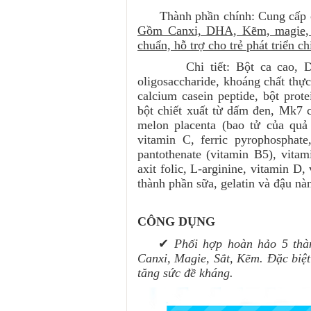
Thành phần chính: Cung cấp các
Gồm Canxi, DHA, Kẽm, magie, M
chuẩn, hỗ trợ cho trẻ phát triển ch
Chi tiết: Bột ca cao, Dolom
oligosaccharide, khoáng chất thự
calcium casein peptide, bột prote
bột chiết xuất từ dấm đen, Mk7 củ
melon placenta (bao tử của quả
vitamin C, ferric pyrophosphate
pantothenate (vitamin B5), vita
axit folic, L-arginine, vitamin D
thành phần sữa, gelatin và đậu nà
CÔNG DỤNG
✔
Phối hợp hoàn hảo 5 thà
Canxi, Magie, Sắt, Kẽm. Đặc biệt
tăng sức đề kháng.