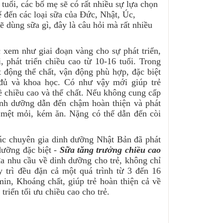
uổi, các bố mẹ sẽ có rất nhiều sự lựa chọn
ể đến các loại sữa của Đức, Nhật, Úc,
ẽ dùng sữa gì, đây là câu hỏi mà rất nhiều
em như giai đoạn vàng cho sự phát triển,
i, phát triển chiều cao từ 10-16 tuổi. Trong
ạt động thể chất, vận động phù hợp, đặc biệt
đủ và khoa học. Có như vậy mới giúp trẻ
về chiều cao và thể chất. Nếu không cung cấp
dinh dưỡng dẫn đến chậm hoàn thiện và phát
ì mệt mỏi, kém ăn. Nặng có thể dẫn đến còi
 chuyên gia dinh dưỡng Nhật Bản đã phát
dưỡng đặc biệt -
Sữa tăng trưởng chiều cao
a nhu cầu về dinh dưỡng cho trẻ, không chỉ
 trì đều đặn cả một quá trình từ 3 đến 16
min, Khoáng chất, giúp trẻ hoàn thiện cả về
t triển tối ưu chiều cao cho trẻ.