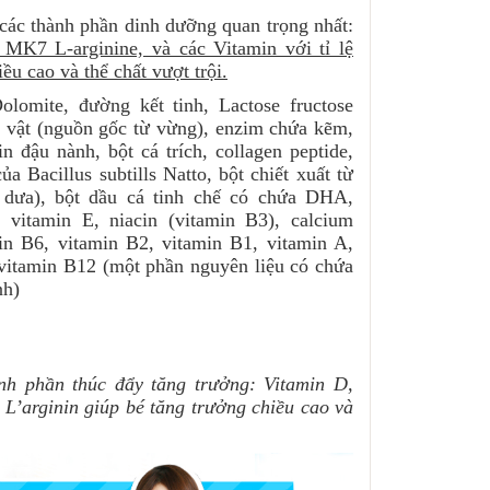
 thành phần dinh dưỡng quan trọng nhất:
K7 L-arginine, và các Vitamin với tỉ lệ
iều cao và thể chất vượt trội.
ite, đường kết tinh, Lactose fructose
c vật (nguồn gốc từ vừng), enzim chứa kẽm,
in đậu nành, bột cá trích, collagen peptide,
a Bacillus subtills Natto, bột chiết xuất từ
 dưa), bột dầu cá tinh chế có chứa DHA,
, vitamin E, niacin (vitamin B3), calcium
min B6, vitamin B2, vitamin B1, vitamin A,
, vitamin B12 (một phần nguyên liệu có chứa
nh)
nh phần thúc đẩy tăng trưởng: Vitamin D,
 L’arginin giúp bé tăng trưởng chiều cao và