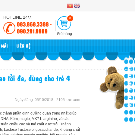
HOTLINE 24/7:
0
083.868.3388 -
090.291.9989
Giỏ hàng
 MÃI
LIÊN HỆ
HỖ TRỢ TRỰC TUYẾN
o tối đa, dùng cho trẻ 4
Ngày đăng: 05/10/2018 - 2105 lượt xem
c thành phần dinh dưỡng quan trọng nhất giúp
i, DHA, Kẽm, magie, MK7 L-arginine, và các
t triển chiều cao và thể chất vượt trội. Thành
nh, Lactose fructose oligosaccharide, khoáng chất