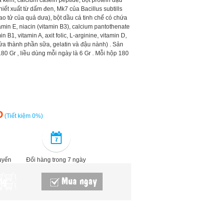
 kẽm, calcium casein peptide, bột protein đậu
chiết xuất từ dấm đen, Mk7 của Bacillus subtills
bao tử của quả dưa), bột dầu cá tinh chế có chứa
amin E, niacin (vitamin B3), calcium pantothenate
n B1, vitamin A, axit folic, L-arginine, vitamin D,
ứa thành phần sữa, gelatin và đậu nành) . Sản
0 Gr , liều dùng mỗi ngày là 6 Gr . Mỗi hộp 180
Đ
(Tiết kiệm 0%)
tuyến
Đổi hàng trong 7 ngày
ng
Mua ngay