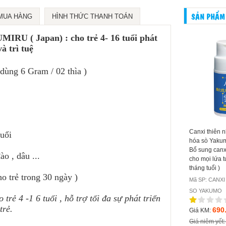
SẢN PHẨM
MUA HÀNG
HÌNH THỨC THANH TOÁN
IRU ( Japan) : cho trẻ 4- 16 tuổi phát
và trì tuệ
ùng 6 Gram / 02 thìa )
Viên giải rượu Shugo
Collagen Inter Techno
Canxi thiên 
uổi
Densetsu ( Japan) : công
25.000 mg ( Japan) :
hóa sò Yakum
dụng giải rượu, bảo vệ gan
Collagen tươi 25.000 mg
Bổ sung canx
o , dâu ...
, dạ dày, giảm đường huyết
giúp đẹp da, tóc , móng
cho mọi lứa tu
, giảm mỡ máu
tháng tuổi )
Mã SP: Collagen Inter Techno
o trẻ trong 30 ngày )
Mã SP: Vien giai ruou Shugo
Mã SP: CANX
25.000 Mg ( Japan)
Densetsu
SO YAKUMO
rẻ 4 -1 6 tuổi , hỗ trợ tối đa sự phát triển
1.570.000 VNĐ
Giá KM:
trẻ.
250.000 VNĐ
690
Giá KM:
Giá KM:
Giá niêm yết:
1.969.000 VNĐ
Giá niêm yết:
Giá niêm yết
286.000 VNĐ