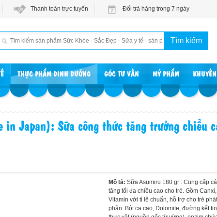
Thanh toán trực tuyến
Đổi trả hàng trong 7 ngày
TẾ
THỰC PHẨM DINH DƯỠNG
GÓC TƯ VẤN
MỸ PHẨM
KHUYẾN
in Japan): Sữa công thức tăng trưởng chiều ca
Mô tả:
Sữa Asumiru 180 gr : Cung cấp cá
tăng tối đa chiều cao cho trẻ. Gồm Canx
Vitamin với tỉ lệ chuẩn, hỗ trợ cho trẻ phá
phần: Bột ca cao, Dolomite, đường kết ti