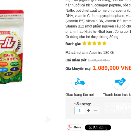
thực vật (nguồn gốc từ vừng), enzim chứa
nành, bột cá trích, collagen peptide, bột 
Natto, bột chiết xuất từ melon placenta (
DHA, vitamin C, ferric pyrophosphate, vit
(vitamin B5), vitamin B6, vitamin B2, vitami
vitamin B12 (một phần nguyên liệu có ch
phẩm nhập khẩu từ Nhật bản , đóng gói 18
Gr dùng cho trẻ được trong 30 ng
Đánh giá:
Mã sản phẩm
: Asumiru 180 Gr
Giá niêm yết
:
1,089,000 VNĐ
1,089,000 VN
Giá khuyến mại
:
Giao hàng tận nơi
Thanh toán trực 
Số lượng:
Giỏ hà