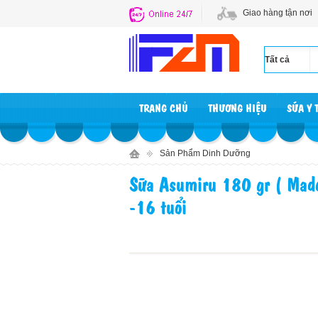
Giao hàng tận nơi
TRANG CHỦ
THƯƠNG HIỆU
SỮA Y 
Sản Phẩm Dinh Dưỡng
Sữa Asumiru 180 gr ( Made 
-16 tuổi