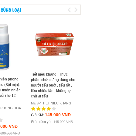
 CÙNG LOẠI
Tiết niệu khang : Thực
Viên uống Glucosamine
nhiên phong
phẩm chức năng dùng cho
Nhật Bản 720 viên : chống
o (Bột mịn):
người tiểu buốt , tiểu rắt ,
thoái hóa khớp cho người
i thiên nhiên
tiểu nhiều lần , không tự
trưởng thành
ổi ( từ 12
chủ đi tiểu
Mã SP: Glucosamine 720 viên
Mã SP: TIET NIEU KHANG
I PHONG HOA
680.000 VNĐ
Giá KM:
145.000 VNĐ
Giá KM:
Giá niêm yết:
680.000 VNĐ
Giá niêm yết:
145.000 VNĐ
.000 VNĐ
:
690.000 VNĐ