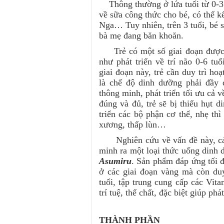
Thông thường ở lứa tuổi từ 0-3 t
về sữa công thức cho bé, có thể k
Nga… Tuy nhiên, trên 3 tuổi, bé s
bà mẹ đang băn khoăn.
Trẻ có một số giai đoạn được x
như phát triển về trí não 0-6 tuổ
giai đoạn này, trẻ cần duy trì ho
là chế độ dinh dưỡng phải đầy 
thông minh, phát triển tối ưu cả 
đúng và đủ, trẻ sẽ bị thiếu hụt 
triển các bộ phận cơ thể, nhẹ th
xương, thấp lùn…
Nghiên cứu về vấn đề này, các
minh ra một loại thức uống dinh 
Asumiru
. Sản phẩm đáp ứng tối đ
ở các giai đoạn vàng mà còn duy
tuổi, tập trung cung cấp các Vita
trí tuệ, thể chất, đặc biệt giúp phá
THÀNH PHẦN