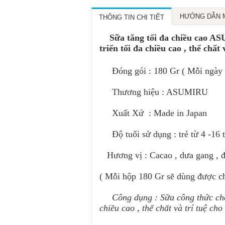
HƯỚNG DẪN 
THÔNG TIN CHI TIẾT
Sữa tăng tối đa chiều cao ASUM
triển tối đa chiều cao , thể chất 
Đóng gói : 180 Gr ( Mỗi ngày d
Thương hiệu : ASUMIRU
Xuất Xứ : Made in Japan
Sụn vi cá mập Orihiro
Viên giải rượu Shugo
Độ tuổi sử dụng : trẻ từ 4 -16 t
Squalene ( Japan ): thực
Densetsu ( Japan) : công
phẩm chức năng giảm viêm
dụng giải rượu, bảo vệ gan
Hương vị : Cacao , dưa gang , đà
khớp, tái tạo sụn khớp , hỗ
, dạ dày, giảm đường huyết
trợ tim mạch
, giảm mỡ máu
( Mỗi hộp 180 Gr sẽ dùng được ch
Mã SP: Sun vi ca map Orihio
Mã SP: Vien giai ruou Shugo
(Japan ) 360 vien
Densetsu
Công dụng : Sữa công thức cho t
chiều cao , thể chất và trí tuệ cho 
520.000 VNĐ
250.000 VNĐ
Giá KM:
Giá KM:
Giá niêm yết:
Giá niêm yết:
580.000 VNĐ
286.000 VNĐ