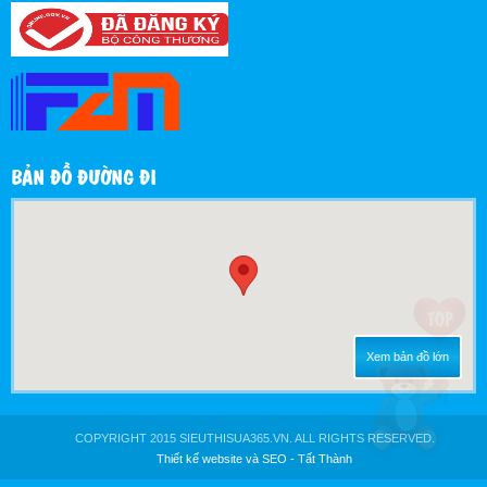
BẢN ĐỒ ĐƯỜNG ĐI
Xem bản đồ lớn
COPYRIGHT 2015 SIEUTHISUA365.VN. ALL RIGHTS RESERVED.
Thiết kế website
và
SEO
-
Tất Thành