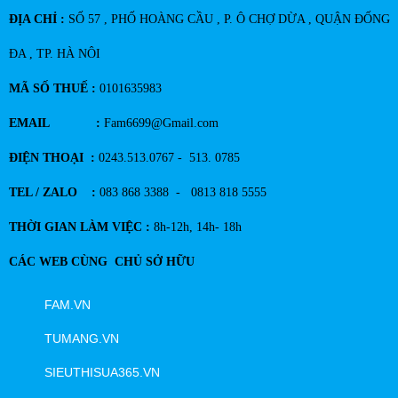
ĐỊA CHỈ :
SỐ 57 , PHỐ HOÀNG CẦU , P. Ô CHỢ DỪA , QUẬN ĐỐNG
ĐA , TP. HÀ NÔI
MÃ SỐ THUẾ :
0101635983
EMAIL :
Fam6699@Gmail.com
ĐIỆN THOẠI :
0243.513.0767 - 513. 0785
TEL / ZALO :
083 868 3388 - 0813 818 5555
THỜI GIAN LÀM VIỆC :
8h-12h, 14h- 18h
CÁC WEB CÙNG CHỦ SỞ HỮU
FAM.VN
TUMANG.VN
SIEUTHISUA365.VN