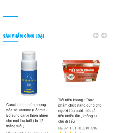
SẢN PHẨM CÙNG LOẠI
Tiết niệu khang : Thực
Viên uống Gl
Canxi thiên nhiên phong
phẩm chức năng dùng cho
Nhật Bản 720 
hóa sò Yakumo (Bột mịn):
người tiểu buốt , tiểu rắt ,
thoái hóa khớ
Bổ sung canxi thiên nhiên
tiểu nhiều lần , không tự
trưởng thành
cho mọi lứa tuổi ( từ 12
chủ đi tiểu
Mã SP: Glucosa
tháng tuổi )
Mã SP: TIET NIEU KHANG