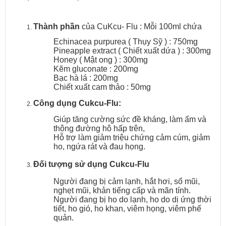
Thành phần
của CuKcu- Flu : Mỗi 100ml chứa
Echinacea purpurea ( Thụy Sỹ ) : 750mg
Pineapple extract ( Chiết xuất dứa ) : 300mg
Honey ( Mật ong ) : 300mg
Kẽm gluconate : 200mg
Bạc hà lá : 200mg
Chiết xuất cam thảo : 50mg
Công dụng Cukcu-Flu:
Giúp tăng cường sức đề kháng, làm ấm và
thông đường hô hấp trên,
Hỗ trợ làm giảm triệu chứng cảm cúm, giảm
ho, ngứa rát và đau họng.
Đối tượng sử dụng Cukcu-Flu
Người đang bị cảm lạnh, hắt hơi, sổ mũi,
nghẹt mũi, khản tiếng cấp và mãn tính.
Người đang bị ho do lạnh, ho do dị ứng thời
tiết, ho gió, ho khan, viêm họng, viêm phế
quản.