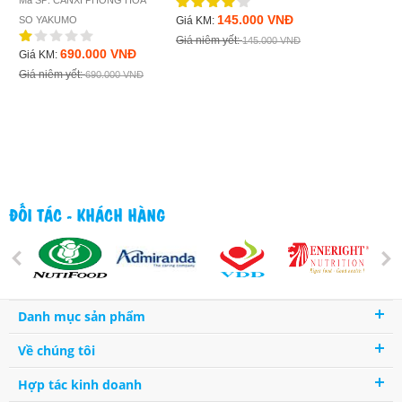
Mã SP: CANXI PHONG HOA
680.
Giá KM:
145.000 VNĐ
SO YAKUMO
Giá KM:
Giá niêm yết:
Giá niêm yết:
145.000 VNĐ
690.000 VNĐ
Giá KM:
Giá niêm yết:
690.000 VNĐ
ĐỐI TÁC - KHÁCH HÀNG
Danh mục sản phẩm
Về chúng tôi
Hợp tác kinh doanh