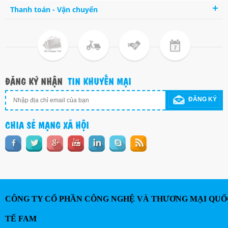
Thanh toán - Vận chuyển
ĐĂNG KÝ NHẬN
TIN KHUYẾN MẠI
ĐĂNG KÝ
CHIA SẺ MẠNG XÃ HỘI
CÔNG TY CỔ PHẦN CÔNG NGHỆ VÀ THƯƠNG MẠI QUỐ
TẾ FAM