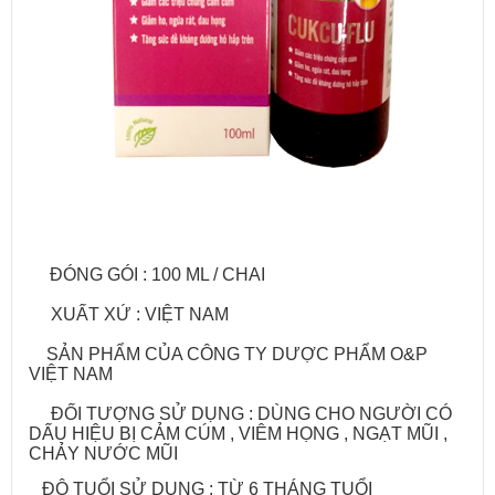
ĐÓNG GÓI : 100 ML / CHAI
XUẤT XỨ : VIỆT NAM
SẢN PHẨM CỦA CÔNG TY DƯỢC PHẨM O&P
VIỆT NAM
ĐỐI TƯỢNG SỬ DỤNG : DÙNG CHO NGƯỜI CÓ
DẤU HIỆU BỊ CẢM CÚM , VIÊM HỌNG , NGẠT MŨI ,
CHẢY NƯỚC MŨI
ĐỘ TUỔI SỬ DỤNG : TỪ 6 THÁNG TUỔI