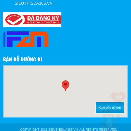
SIEUTHISUA365.VN
BẢN ĐỒ ĐƯỜNG ĐI
Xem bản đồ lớn
COPYRIGHT 2015 SIEUTHISUA365.VN. ALL RIGHTS RESERVED.