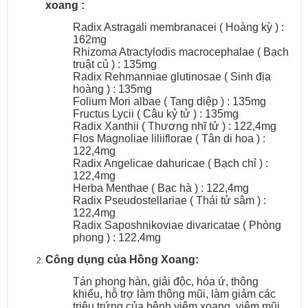
xoang :
Radix Astragali membranacei ( Hoàng kỳ ) :
162mg
Rhizoma Atractylodis macrocephalae ( Bạch
truật củ ) : 135mg
Radix Rehmanniae glutinosae ( Sinh địa
hoàng ) : 135mg
Folium Mori albae ( Tang diệp ) : 135mg
Fructus Lycii ( Câu kỷ tử ) : 135mg
Radix Xanthii ( Thương nhĩ tử ) : 122,4mg
Flos Magnoliae liliiflorae ( Tân di hoa ) :
122,4mg
Radix Angelicae dahuricae ( Bạch chỉ ) :
122,4mg
Herba Menthae ( Bạc hà ) : 122,4mg
Radix Pseudostellariae ( Thái tử sâm ) :
122,4mg
Radix Saposhnikoviae divaricatae ( Phòng
phong ) : 122,4mg
Công dụng của Hồng Xoang:
Tán phong hàn, giải độc, hóa ứ, thông
khiếu, hỗ trợ làm thông mũi, làm giảm các
triệu trứng của bệnh viêm xoang, viêm mũi