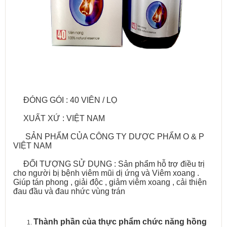
ĐÓNG GÓI : 40 VIÊN / LỌ
XUẤT XỨ : VIỆT NAM
SẢN PHẨM CỦA CÔNG TY DƯỢC PHẨM O & P
VIỆT NAM
ĐỐI TƯỢNG SỬ DỤNG : Sản phẩm hỗ trợ điều trị
cho người bị bệnh viêm mũi dị ứng và Viêm xoang .
Giúp tán phong , giải độc , giảm viêm xoang , cải thiện
đau đầu và đau nhức vùng trán
Thành phần của thực phẩm chức năng hồng