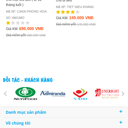
chủ đi tiểu
Mã SP: Glucosa
tháng tuổi )
Mã SP: TIET NIEU KHANG
Mã SP: CANXI PHONG HOA
680.
Giá KM:
145.000 VNĐ
SO YAKUMO
Giá KM:
Giá niêm yết:
Giá niêm yết:
145.000 VNĐ
690.000 VNĐ
Giá KM:
Giá niêm yết:
690.000 VNĐ
ĐỐI TÁC - KHÁCH HÀNG
Danh mục sản phẩm
Về chúng tôi