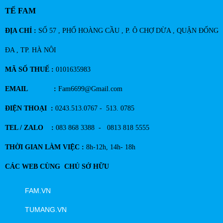
TẾ FAM
ĐỊA CHỈ :
SỐ 57 , PHỐ HOÀNG CẦU , P. Ô CHỢ DỪA , QUẬN ĐỐNG
ĐA , TP. HÀ NÔI
MÃ SỐ THUẾ :
0101635983
EMAIL :
Fam6699@Gmail.com
ĐIỆN THOẠI :
0243.513.0767 - 513. 0785
TEL / ZALO :
083 868 3388 - 0813 818 5555
THỜI GIAN LÀM VIỆC :
8h-12h, 14h- 18h
CÁC WEB CÙNG CHỦ SỞ HỮU
FAM.VN
TUMANG.VN