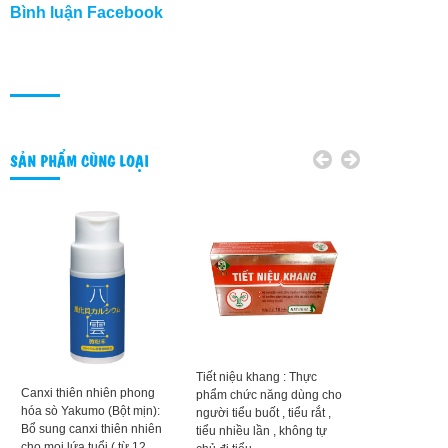
Bình luận Facebook
SẢN PHẨM CÙNG LOẠI
Tiết niệu khang : Thực
Viên uống Gl
Canxi thiên nhiên phong
phẩm chức năng dùng cho
Nhật Bản 720 
hóa sò Yakumo (Bột mịn):
người tiểu buốt , tiểu rắt ,
thoái hóa khớ
Bổ sung canxi thiên nhiên
tiểu nhiều lần , không tự
trưởng thành
cho mọi lứa tuổi ( từ 12