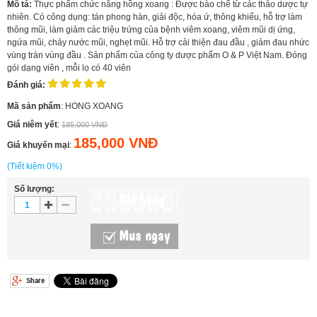
Mô tả:
Thực phẩm chức năng hồng xoang : Được bào chế từ các thảo dược tự
nhiên. Có công dụng: tán phong hàn, giải độc, hóa ứ, thông khiếu, hỗ trợ làm
thông mũi, làm giảm các triệu trứng của bệnh viêm xoang, viêm mũi dị ứng,
ngứa mũi, chảy nước mũi, nghẹt mũi. Hỗ trợ cải thiện đau đầu , giảm đau nhức
vùng trán vùng đầu . Sản phẩm của công ty dược phẩm O & P Việt Nam. Đóng
gói dạng viên , mỗi lọ có 40 viên
Đánh giá:
Mã sản phẩm
: HONG XOANG
Giá niêm yết
:
185,000 VNĐ
185,000 VNĐ
Giá khuyến mại
:
(Tiết kiệm 0%)
Số lượng:
Giỏ hàng
Mua ngay