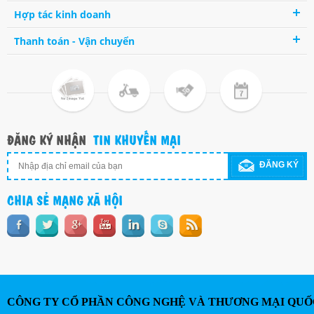
Hợp tác kinh doanh
Thanh toán - Vận chuyển
ĐĂNG KÝ NHẬN
TIN KHUYẾN MẠI
ĐĂNG KÝ
CHIA SẺ MẠNG XÃ HỘI
CÔNG TY CỔ PHẦN CÔNG NGHỆ VÀ THƯƠNG MẠI QUỐ