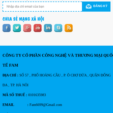
ĐĂNG KÝ
CHIA SẺ MẠNG XÃ HỘI
CÔNG TY CỔ PHẦN CÔNG NGHỆ VÀ THƯƠNG MẠI QUỐ
TẾ FAM
ĐỊA CHỈ :
SỐ 57 , PHỐ HOÀNG CẦU , P. Ô CHỢ DỪA , QUẬN ĐỐNG
ĐA , TP. HÀ NÔI
MÃ SỐ THUẾ :
0101635983
EMAIL :
Fam6699@Gmail.com