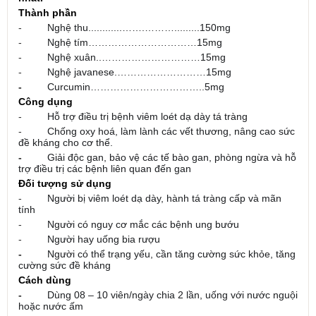
Thành phần
-
Nghệ thu............…….……….........150mg
-
Nghệ tím……………………………15mg
-
Nghệ xuân..…………………………15mg
-
Nghệ javanese.………………………15mg
-
Curcumin……………………………..5mg
Công dụng
-
Hỗ trợ điều trị bệnh viêm loét dạ dày tá tràng
-
Chống oxy hoá, làm lành các vết thương, nâng cao sức
đề kháng cho cơ thể.
-
Giải độc gan, bảo vệ các tế bào gan, phòng ngừa và hỗ
trợ điều trị các bệnh liên quan đến gan
Đối tượng sử dụng
-
Người bị viêm loét dạ dày, hành tá tràng cấp và mãn
tính
-
Người có nguy cơ mắc các bệnh ung bướu
-
Người hay uống bia rượu
-
Người có thể trạng yếu, cần tăng cường sức khỏe, tăng
cường sức đề kháng
Cách dùng
-
Dùng 08 – 10 viên/ngày chia 2 lần, uống với nước nguội
hoặc nước ấm