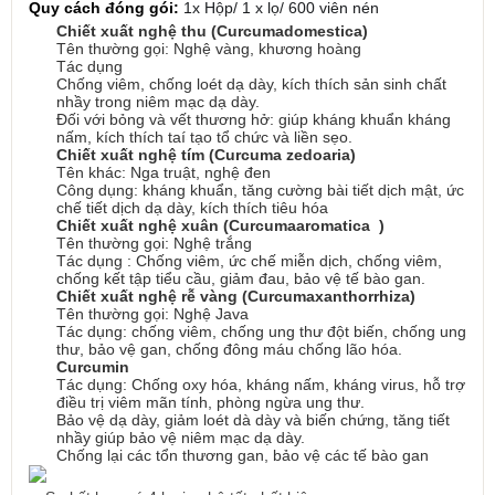
Quy cách đóng gói:
1x Hộp/ 1 x lọ/ 600 viên nén
Chiết xuất nghệ thu (Curcumadomestica)
Tên thường gọi: Nghệ vàng, khương hoàng
Tác dụng
Chống viêm, chống loét dạ dày, kích thích sản sinh chất
nhầy trong niêm mạc dạ dày.
Đối với bỏng và vết thương hở: giúp kháng khuẩn kháng
nấm, kích thích taí tạo tổ chức và liền sẹo.
Chiết xuất nghệ tím (Curcuma zedoaria)
Tên khác: Nga truật, nghệ đen
Công dụng: kháng khuẩn, tăng cường bài tiết dịch mật, ức
chế tiết dịch dạ dày, kích thích tiêu hóa
Chiết xuất nghệ xuân (Curcumaaromatica
)
Tên thường gọi: Nghệ trắng
Tác dụng : Chống viêm, ức chế miễn dịch, chống viêm,
chống kết tập tiểu cầu, giảm đau, bảo vệ tế bào gan.
Chiết xuất nghệ rễ vàng (Curcumaxanthorrhiza)
Tên thường gọi: Nghệ Java
Tác dụng: chống viêm, chống ung thư đột biến, chống ung
thư, bảo vệ gan, chống đông máu chống lão hóa.
Curcumin
Tác dụng: Chống oxy hóa, kháng nấm, kháng virus, hỗ trợ
điều trị viêm mãn tính, phòng ngừa ung thư.
Bảo vệ dạ dày, giảm loét dà dày và biến chứng, tăng tiết
nhầy giúp bảo vệ niêm mạc dạ dày.
Chống lại các tổn thương gan, bảo vệ các tế bào gan