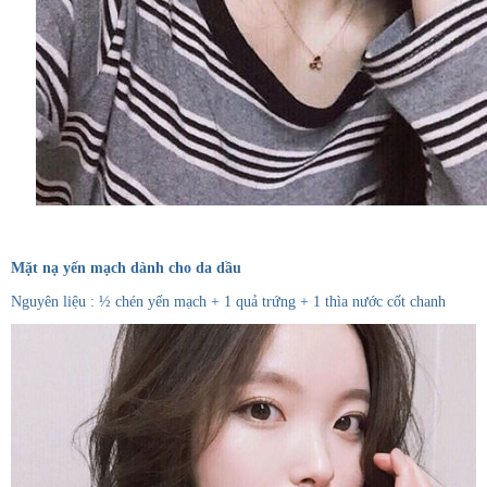
Mặt nạ yến mạch dành cho da dầu
Nguyên liệu : ½ chén yến mạch + 1 quả trứng + 1 thìa nước cốt chanh