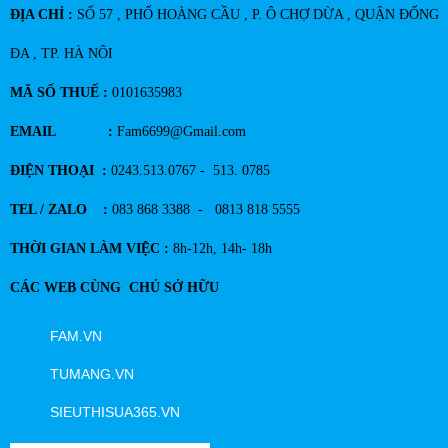
ĐỊA CHỈ :
SỐ 57 , PHỐ HOÀNG CẦU , P. Ô CHỢ DỪA , QUẬN ĐỐNG
ĐA , TP. HÀ NÔI
MÃ SỐ THUẾ :
0101635983
EMAIL :
Fam6699@Gmail.com
ĐIỆN THOẠI :
0243.513.0767 - 513. 0785
TEL / ZALO :
083 868 3388 - 0813 818 5555
THỜI GIAN LÀM VIỆC :
8h-12h, 14h- 18h
CÁC WEB CÙNG CHỦ SỞ HỮU
FAM.VN
TUMANG.VN
SIEUTHISUA365.VN