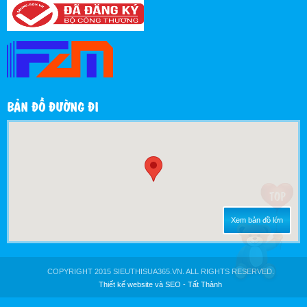
BẢN ĐỒ ĐƯỜNG ĐI
Xem bản đồ lớn
COPYRIGHT 2015 SIEUTHISUA365.VN. ALL RIGHTS RESERVED.
Thiết kế website
và
SEO
-
Tất Thành