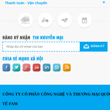
Thanh toán - Vận chuyển
ĐĂNG KÝ NHẬN
TIN KHUYẾN MẠI
ĐĂNG KÝ
CHIA SẺ MẠNG XÃ HỘI
CÔNG TY CỔ PHẦN CÔNG NGHỆ VÀ THƯƠNG MẠI QUỐ
TẾ FAM