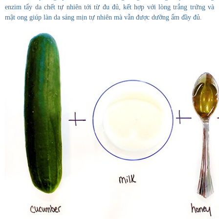
enzim tẩy da chết tự nhiên tới từ đu đủ, kết hợp với lòng trắng trứng và
mật ong giúp làn da sáng mịn tự nhiên mà vẫn được dưỡng ẩm đầy đủ.