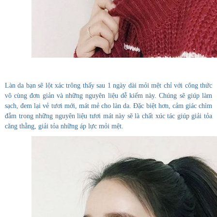
Làn da bạn sẽ lột xác trông thấy sau 1 ngày dài mỏi mệt chỉ với công thức
vô cùng đơn giản và những nguyên liệu dễ kiếm này. Chúng sẽ giúp làm
sạch, đem lại vẻ tươi mới, mát mẻ cho làn da. Đặc biệt hơn, cảm giác chìm
đắm trong những nguyên liệu tươi mát này sẽ là chất xúc tác giúp giải tỏa
căng thằng, giải tỏa những áp lực mỏi mệt.