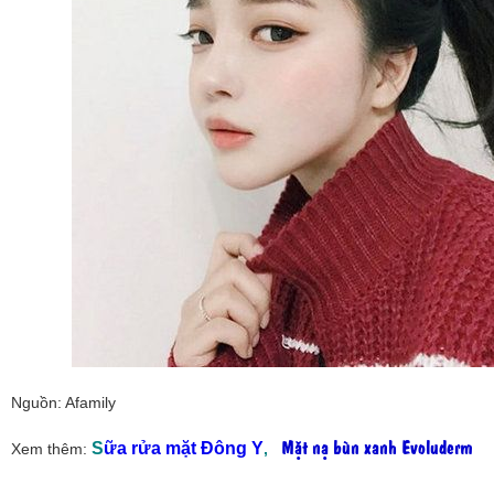
Nguồn: Afamily
Mặt nạ bùn xanh Evoluderm
S
ữa rửa mặt Đông Y
Xem thêm:
,