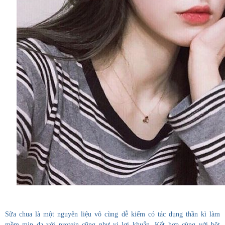
Sữa chua là một nguyên liệu vô cùng dễ kiếm có tác dụng thần kì làm
mềm mịn da với protein cũng như vi lợi khuẩn. Kết hợp cùng với bột