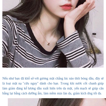
Nếu như bạn đã khổ sở với gương mặt chẳng lúc nào thôi bóng dầu, đây sẽ
là loại mặt nạ "cứu nguy" dành cho bạn. Trong khi nước cốt chanh giúp
làm giảm đáng kể lượng dầu xuất hiện trên da mặt, yến mạch sẽ giúp cân
bằng lại bằng cách dưỡng ẩm, làm mềm mịn làn da, giảm kích ứng tối đa.