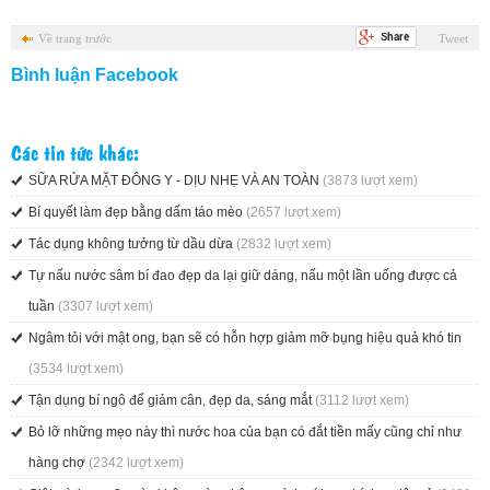
Về trang trước
Tweet
Bình luận Facebook
Các tin tức khác:
SỮA RỬA MẶT ĐÔNG Y - DỊU NHẸ VÀ​ AN TOÀN
(3873 lượt xem)
Bí quyết làm đẹp bằng dấm táo mèo
(2657 lượt xem)
Tác dụng không tưởng từ dầu dừa
(2832 lượt xem)
Tự nấu nước sâm bí đao đẹp da lại giữ dáng, nấu một lần uống được cả
tuần
(3307 lượt xem)
Ngâm tỏi với mật ong, bạn sẽ có hỗn hợp giảm mỡ bụng hiệu quả khó tin
(3534 lượt xem)
Tận dụng bí ngô để giảm cân, đẹp da, sáng mắt
(3112 lượt xem)
Bỏ lỡ những mẹo này thì nước hoa của bạn có đắt tiền mấy cũng chỉ như
hàng chợ
(2342 lượt xem)