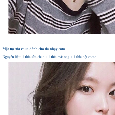
Mặt nạ sữa chua dành cho da nhạy cảm
Nguyên liệu: 1 thìa sữa chua + 1 thìa mật ong + 1 thìa bột cacao