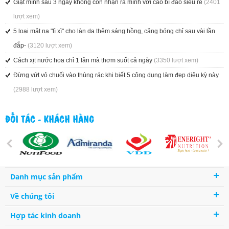
Giật mình sau 3 ngày không còn nhận ra mình với cao bí đao siêu rẻ
(2401
lượt xem)
5 loại mặt nạ "lì xì" cho làn da thêm sáng hồng, căng bóng chỉ sau vài lần
đắp-
(3120 lượt xem)
Cách xịt nước hoa chỉ 1 lần mà thơm suốt cả ngày
(3350 lượt xem)
Đừng vứt vỏ chuối vào thùng rác khi biết 5 công dụng làm đẹp diệu kỳ này
(2988 lượt xem)
ĐỐI TÁC - KHÁCH HÀNG
Danh mục sản phẩm
Về chúng tôi
Hợp tác kinh doanh