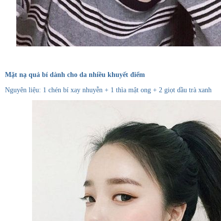
Mặt nạ quả bí dành cho da nhiều khuyết điểm
Nguyên liệu: 1 chén bí xay nhuyễn + 1 thìa mật ong + 2 giọt dầu trà xanh