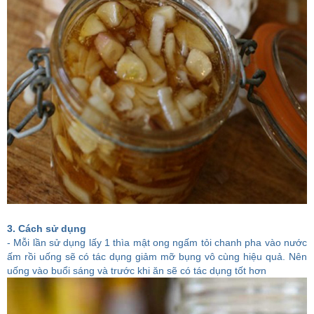
3. Cách sử dụng
- Mỗi lần sử dụng lấy 1 thìa mật ong ngấm tỏi chanh pha vào nước
ấm rồi uống sẽ có tác dụng giảm mỡ bụng vô cùng hiệu quả. Nên
uống vào buổi sáng và trước khi ăn sẽ có tác dụng tốt hơn