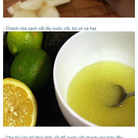
- Chanh rửa sạch vắt lấy nước cốt, bỏ vỏ và hạt.
- Cho tỏi vào hũ thủy tinh, rồi đổ nước cốt chanh vào trộn đều.