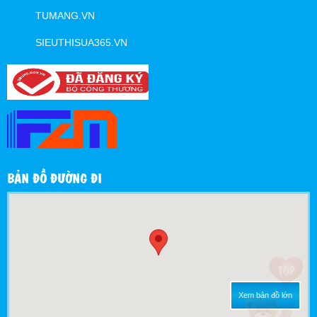
TUMANG.VN
SIEUTHISUA365.VN
BẢN ĐỒ ĐƯỜNG ĐI
Xem bản đồ lớn