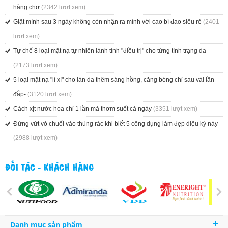
hàng chợ
(2342 lượt xem)
Giật mình sau 3 ngày không còn nhận ra mình với cao bí đao siêu rẻ
(2401
lượt xem)
Tự chế 8 loại mặt nạ tự nhiên lành tính "điều trị" cho từng tình trạng da
(2173 lượt xem)
5 loại mặt nạ "lì xì" cho làn da thêm sáng hồng, căng bóng chỉ sau vài lần
đắp-
(3120 lượt xem)
Cách xịt nước hoa chỉ 1 lần mà thơm suốt cả ngày
(3351 lượt xem)
Đừng vứt vỏ chuối vào thùng rác khi biết 5 công dụng làm đẹp diệu kỳ này
(2988 lượt xem)
ĐỐI TÁC - KHÁCH HÀNG
Danh mục sản phẩm