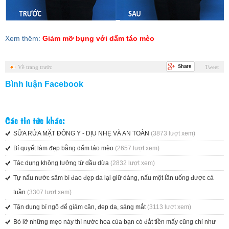
Xem thêm:
Giảm mỡ bụng với dấm táo mèo
Về trang trước
Tweet
Bình luận Facebook
Các tin tức khác:
SỮA RỬA MẶT ĐÔNG Y - DỊU NHẸ VÀ​ AN TOÀN
(3873 lượt xem)
Bí quyết làm đẹp bằng dấm táo mèo
(2657 lượt xem)
Tác dụng không tưởng từ dầu dừa
(2832 lượt xem)
Tự nấu nước sâm bí đao đẹp da lại giữ dáng, nấu một lần uống được cả
tuần
(3307 lượt xem)
Tận dụng bí ngô để giảm cân, đẹp da, sáng mắt
(3113 lượt xem)
Bỏ lỡ những mẹo này thì nước hoa của bạn có đắt tiền mấy cũng chỉ như