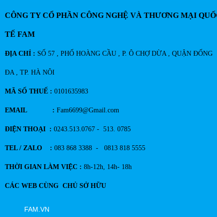
CÔNG TY CỔ PHẦN CÔNG NGHỆ VÀ THƯƠNG MẠI QUỐ
TẾ FAM
ĐỊA CHỈ :
SỐ 57 , PHỐ HOÀNG CẦU , P. Ô CHỢ DỪA , QUẬN ĐỐNG
ĐA , TP. HÀ NÔI
MÃ SỐ THUẾ :
0101635983
EMAIL :
Fam6699@Gmail.com
ĐIỆN THOẠI :
0243.513.0767 - 513. 0785
TEL / ZALO :
083 868 3388 - 0813 818 5555
THỜI GIAN LÀM VIỆC :
8h-12h, 14h- 18h
CÁC WEB CÙNG CHỦ SỞ HỮU
FAM.VN