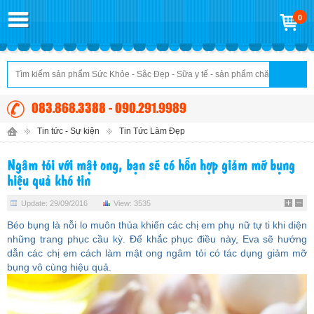
0
083.868.3388 - 090.291.9989
Tin tức - Sự kiện
Tin Tức Làm Đẹp
Ngâm tỏi với mật ong, bạn sẽ có hỗn hợp giảm mỡ bụng
hiệu quả khó tin
Update: 29/09/2016
View: 3535
Béo bụng là nỗi lo muôn thủa khiến các chị em phụ nữ tự ti khi diện
những trang phục cầu kỳ. Để khắc phục điều này, Eva sẽ hướng
dẫn các chị em cách làm mật ong ngâm tỏi có tác dụng
giảm mỡ
bụng
vô cùng hiệu quả.