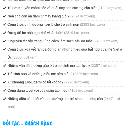
10 Lời Khuyên chăm sóc và nuôi dạy con các mẹ cần biết
(2183 lượt xem)
Nên cho con ăn dặm từ mấy tháng tuổi?
(2624 lượt xem)
Công thức dinh dưỡng hợp lý cho trẻ sinh non
(2383 lượt xem)
Đừng để bé nhà bạn khổ vì táo bón!
(2319 lượt xem)
5 nguyên tắc tẩy trang đúng cách làm sạch sâu da mặt.
(2489 lượt xem)
Công thức xóa vết rạn da đơn giản nhưng hiệu quả bất ngờ của mẹ Việt ở
Úc
(2858 lượt xem)
Những vấn đề thường gặp ở trẻ sơ sinh mẹ cần lưu ý
(2357 lượt xem)
Trẻ sinh non và những điều mẹ nên biết!?
(2325 lượt xem)
Xịt khoáng Evoluderm có tốt không?
(2990 lượt xem)
Công dụng tuyệt vời của giấm táo mèo
(4162 lượt xem)
Những điều cần biết về dinh dưỡng cho trẻ sinh non, nhẹ cân
(2447 lượt
xem)
ĐỐI TÁC - KHÁCH HÀNG