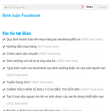
Về trang trước
Tweet
Bình luận Facebook
Các tin tức khác:
Quy định thanh toán khi mua hàng tại sieuthisua365.vn
(5097 lượt xem)
Hướng dẫn mua hàng
(4273 lượt xem)
Chính sách vận chuyển
(4562 lượt xem)
Dinh dưỡng cho trẻ bị dị ứng sữa bò
(2965 lượt xem)
"Quá trình nuôi con thoát khỏi suy dinh dưỡng thấp còi của một người mẹ"
(3423 lượt xem)
Tuyển Dụng 2017
(3031 lượt xem)
CHÍNH SÁCH BÁN SỈ, ĐẠI LÝ CỦA SIÊU THỊ SỮA 365
(16407 lượt xem)
Top 5 loại sữa ngoại cho trẻ sơ sinh được các mẹ tin dùng nhất hiện nay
(1811 lượt xem)
Bài tập cuối thai kỳ giúp mẹ dễ sinh con
(2468 lượt xem)