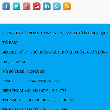
CÔNG TY CỔ PHẦN CÔNG NGHỆ VÀ THƯƠNG MẠI QUỐ
TẾ FAM
ĐỊA CHỈ :
SỐ 57 , PHỐ HOÀNG CẦU , P. Ô CHỢ DỪA , QUẬN ĐỐNG
ĐA , TP. HÀ NÔI
MÃ SỐ THUẾ :
0101635983
EMAIL :
Fam6699@Gmail.com
ĐIỆN THOẠI :
0243.513.0767 - 513. 0785
TEL / ZALO :
083 868 3388 - 0813 818 5555
THỜI GIAN LÀM VIỆC :
8h-12h, 14h- 18h