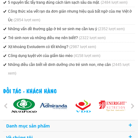
5 nguyên tắc tẩy trang đúng cách làm sạch sâu da mặt.
(2484 lượt xem)
Công thức xóa vết rạn da đơn giản nhưng hiệu quả bất ngờ của mẹ Việt ở
Úc
(2854 lượt xem)
Những vấn đề thường gặp ở trẻ sơ sinh mẹ cần lưu ý
(2352 lượt xem)
Trẻ sinh non và những điều mẹ nên biết!?
(2322 lượt xem)
Xịt khoáng Evoluderm có tốt không?
(2987 lượt xem)
Công dụng tuyệt vời của giấm táo mèo
(4158 lượt xem)
Những điều cần biết về dinh dưỡng cho trẻ sinh non, nhẹ cân
(2445 lượt
xem)
ĐỐI TÁC - KHÁCH HÀNG
Danh mục sản phẩm
Về chúng tôi