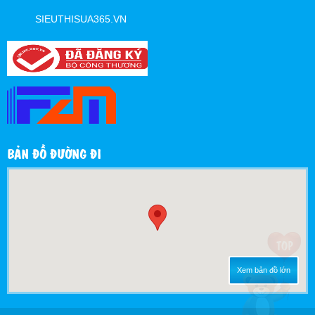
SIEUTHISUA365.VN
BẢN ĐỒ ĐƯỜNG ĐI
Xem bản đồ lớn