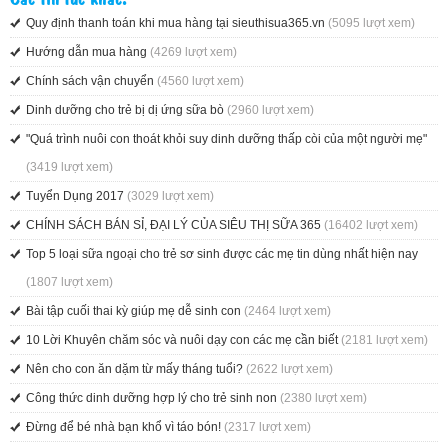
Quy định thanh toán khi mua hàng tại sieuthisua365.vn
(5095 lượt xem)
Hướng dẫn mua hàng
(4269 lượt xem)
Chính sách vận chuyển
(4560 lượt xem)
Dinh dưỡng cho trẻ bị dị ứng sữa bò
(2960 lượt xem)
"Quá trình nuôi con thoát khỏi suy dinh dưỡng thấp còi của một người mẹ"
(3419 lượt xem)
Tuyển Dụng 2017
(3029 lượt xem)
CHÍNH SÁCH BÁN SỈ, ĐẠI LÝ CỦA SIÊU THỊ SỮA 365
(16402 lượt xem)
Top 5 loại sữa ngoại cho trẻ sơ sinh được các mẹ tin dùng nhất hiện nay
(1807 lượt xem)
Bài tập cuối thai kỳ giúp mẹ dễ sinh con
(2464 lượt xem)
10 Lời Khuyên chăm sóc và nuôi dạy con các mẹ cần biết
(2181 lượt xem)
Nên cho con ăn dặm từ mấy tháng tuổi?
(2622 lượt xem)
Công thức dinh dưỡng hợp lý cho trẻ sinh non
(2380 lượt xem)
Đừng để bé nhà bạn khổ vì táo bón!
(2317 lượt xem)