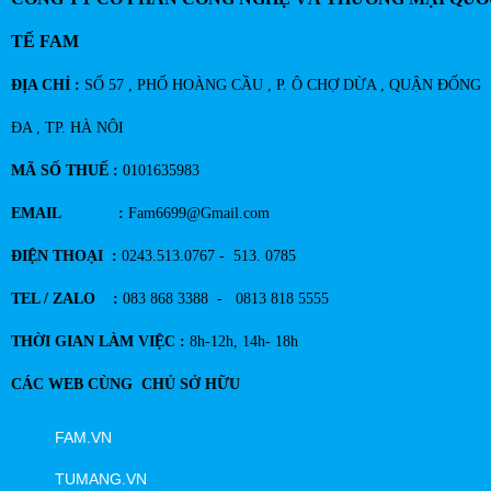
TẾ FAM
ĐỊA CHỈ :
SỐ 57 , PHỐ HOÀNG CẦU , P. Ô CHỢ DỪA , QUẬN ĐỐNG
ĐA , TP. HÀ NÔI
MÃ SỐ THUẾ :
0101635983
EMAIL :
Fam6699@Gmail.com
ĐIỆN THOẠI :
0243.513.0767 - 513. 0785
TEL / ZALO :
083 868 3388 - 0813 818 5555
THỜI GIAN LÀM VIỆC :
8h-12h, 14h- 18h
CÁC WEB CÙNG CHỦ SỞ HỮU
FAM.VN
TUMANG.VN