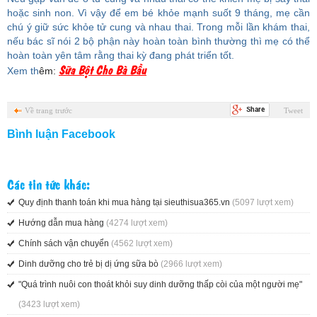
hoặc sinh non. Vì vậy để em bé khỏe mạnh suốt 9 tháng, mẹ cần
chú ý giữ sức khỏe tử cung và nhau thai. Trong mỗi lần khám thai,
nếu bác sĩ nói 2 bộ phận này hoàn toàn bình thường thì mẹ có thể
hoàn toàn yên tâm rằng thai kỳ đang phát triển tốt.
Sữa Bột Cho Bà Bầu
Xem th
êm:
Về trang trước
Tweet
Bình luận Facebook
Các tin tức khác:
Quy định thanh toán khi mua hàng tại sieuthisua365.vn
(5097 lượt xem)
Hướng dẫn mua hàng
(4274 lượt xem)
Chính sách vận chuyển
(4562 lượt xem)
Dinh dưỡng cho trẻ bị dị ứng sữa bò
(2966 lượt xem)
"Quá trình nuôi con thoát khỏi suy dinh dưỡng thấp còi của một người mẹ"
(3423 lượt xem)