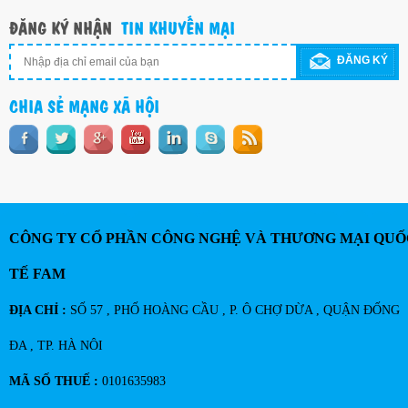
ĐĂNG KÝ NHẬN
TIN KHUYẾN MẠI
ĐĂNG KÝ
CHIA SẺ MẠNG XÃ HỘI
CÔNG TY CỔ PHẦN CÔNG NGHỆ VÀ THƯƠNG MẠI QUỐ
TẾ FAM
ĐỊA CHỈ :
SỐ 57 , PHỐ HOÀNG CẦU , P. Ô CHỢ DỪA , QUẬN ĐỐNG
ĐA , TP. HÀ NÔI
MÃ SỐ THUẾ :
0101635983