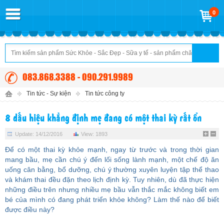
0
083.868.3388 - 090.291.9989
Tin tức - Sự kiện
Tin tức công ty
8 dấu hiệu khẳng định mẹ đang có một thai kỳ rất ổn
Update: 14/12/2016
View: 1893
Để có một thai kỳ khỏe mạnh,
ngay từ trước và trong thời gian
mang bầu
, mẹ cần chú ý đến lối sống lành mạnh, một chế độ ăn
uống cân bằng, bổ dưỡng, chú ý thường xuyên luyện tập thể thao
và khám thai đều đặn theo lịch định kỳ. Tuy nhiên, dù đã thực hiện
những điều trên nhưng nhiều mẹ bầu vẫn thắc mắc không biết em
bé của mình có đang phát triển khỏe không? Làm thế nào để biết
được điều này?