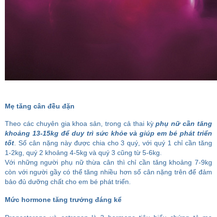
Mẹ tăng cân đều đặn
Theo các chuyên gia khoa sản, trong cả thai kỳ
phụ nữ cần tăng
khoảng 13-15kg để duy trì sức khỏe và giúp em bé phát triển
tốt
. Số cân nặng này được chia cho 3 quý, với quý 1 chỉ cần tăng
1-2kg, quý 2 khoảng 4-5kg và quý 3 cũng từ 5-6kg.
Với những người phụ nữ thừa cân thì chỉ cần tăng khoảng 7-9kg
còn với người gầy có thể tăng nhiều hơn số cân nặng trên để đảm
bảo đủ dưỡng chất cho em bé phát triển.
Mức hormone tăng trưởng đáng kể