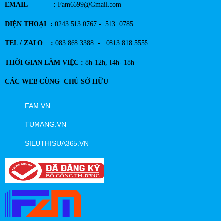
EMAIL :
Fam6699@Gmail.com
ĐIỆN THOẠI :
0243.513.0767 - 513. 0785
TEL / ZALO :
083 868 3388 - 0813 818 5555
THỜI GIAN LÀM VIỆC :
8h-12h, 14h- 18h
CÁC WEB CÙNG CHỦ SỞ HỮU
FAM.VN
TUMANG.VN
SIEUTHISUA365.VN