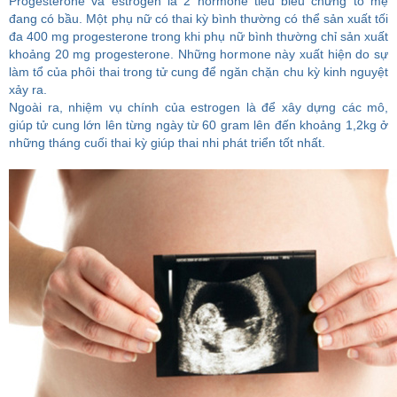
Progesterone và estrogen là 2 hormone tiêu biểu chứng tỏ mẹ
đang có bầu. Một phụ nữ có thai kỳ bình thường có thể sản xuất tối
đa 400 mg progesterone trong khi phụ nữ bình thường chỉ sản xuất
khoảng 20 mg progesterone. Những hormone này xuất hiện do sự
làm tổ của phôi thai trong tử cung để ngăn chặn chu kỳ kinh nguyệt
xảy ra.
Ngoài ra, nhiệm vụ chính của estrogen là để xây dựng các mô,
giúp tử cung lớn lên từng ngày từ 60 gram lên đến khoảng 1,2kg ở
những tháng cuối thai kỳ giúp thai nhi phát triển tốt nhất.