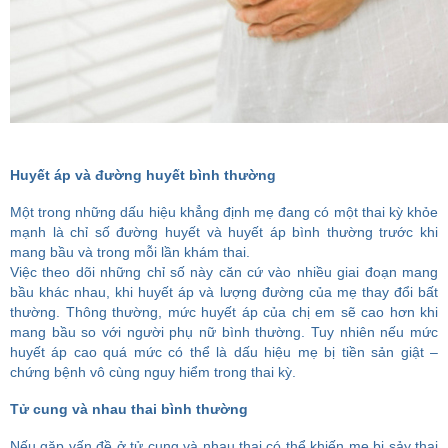
Huyết áp và đường huyết bình thường
Một trong những dấu hiệu khẳng định mẹ đang có một thai kỳ khỏe
mạnh là chỉ số đường huyết và huyết áp bình thường trước khi
mang bầu và trong mỗi lần khám thai.
Việc theo dõi những chỉ số này căn cứ vào nhiều giai đoạn mang
bầu khác nhau, khi huyết áp và lượng đường của mẹ thay đổi bất
thường. Thông thường, mức huyết áp của chị em sẽ cao hơn khi
mang bầu so với người phụ nữ bình thường. Tuy nhiên nếu mức
huyết áp cao quá mức có thể là dấu hiệu mẹ bị tiền sản giật –
chứng bệnh vô cùng nguy hiểm trong thai kỳ.
Tử cung và nhau thai bình thường
Nếu gặp vấn đề ở tử cung và nhau thai có thể khiến mẹ bị sảy thai