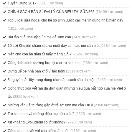
Tuyển Dụng 2017
(3031 lượt xem)
CHÍNH SÁCH BÁN SỈ, ĐẠI LÝ CỦA SIÊU THỊ SỮA 365
(16409 lượt xem)
Top 5 loại sữa ngoại cho trẻ sơ sinh được các mẹ tin dùng nhất hiện nay
(1811 lượt xem)
Bài tập cuối thai kỳ giúp mẹ dễ sinh con
(2470 lượt xem)
10 Lời Khuyên chăm sóc và nuôi dạy con các mẹ cần biết
(2184 lượt xem)
Nên cho con ăn dặm từ mấy tháng tuổi?
(2626 lượt xem)
Công thức dinh dưỡng hợp lý cho trẻ sinh non
(2384 lượt xem)
Đừng để bé nhà bạn khổ vì táo bón!
(2319 lượt xem)
5 nguyên tắc tẩy trang đúng cách làm sạch sâu da mặt.
(2489 lượt xem)
Công thức xóa vết rạn da đơn giản nhưng hiệu quả bất ngờ của mẹ Việt ở
Úc
(2859 lượt xem)
Những vấn đề thường gặp ở trẻ sơ sinh mẹ cần lưu ý
(2358 lượt xem)
Trẻ sinh non và những điều mẹ nên biết!?
(2325 lượt xem)
Xịt khoáng Evoluderm có tốt không?
(2990 lượt xem)
Công dụng tuyệt vời của giấm táo mèo
(4162 lượt xem)