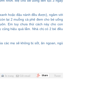
 đờm nhớt. Mẹ cho bé uống liên tục 3 ngày
 xanh hoặc đậu nành đều được), ngâm với
còn lại 2 muỗng cà phê đem cho bé uống
 luôn. Em tuy chưa thử cách này cho con
 cũng hiệu quả lắm. Nhà chị có 2 bé đều
ủa các mẹ sẽ không bị sốt, ăn ngoan, ngủ
In trang
Gửi email
Tweet