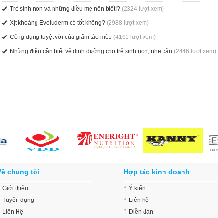
Trẻ sinh non và những điều mẹ nên biết!?
(2324 lượt xem)
Xịt khoáng Evoluderm có tốt không?
(2988 lượt xem)
Công dụng tuyệt vời của giấm táo mèo
(4161 lượt xem)
Những điều cần biết về dinh dưỡng cho trẻ sinh non, nhẹ cân
(2446 lượt xem)
Về chúng tôi
Hợp tác kinh doanh
Giới thiệu
Ý kiến
Tuyển dụng
Liên hệ
Liên Hệ
Diễn đàn