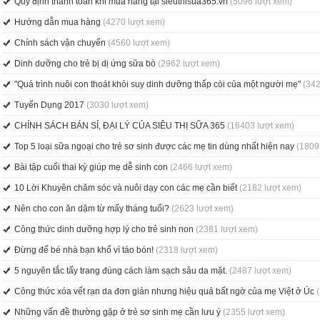
Quy định thanh toán khi mua hàng tại sieuthisua365.vn
(5096 lượt xem)
Hướng dẫn mua hàng
(4270 lượt xem)
Chính sách vận chuyển
(4560 lượt xem)
Dinh dưỡng cho trẻ bị dị ứng sữa bò
(2962 lượt xem)
"Quá trình nuôi con thoát khỏi suy dinh dưỡng thấp còi của một người mẹ"
(342
Tuyển Dụng 2017
(3030 lượt xem)
CHÍNH SÁCH BÁN SỈ, ĐẠI LÝ CỦA SIÊU THỊ SỮA 365
(16403 lượt xem)
Top 5 loại sữa ngoại cho trẻ sơ sinh được các mẹ tin dùng nhất hiện nay
(1809
Bài tập cuối thai kỳ giúp mẹ dễ sinh con
(2466 lượt xem)
10 Lời Khuyên chăm sóc và nuôi dạy con các mẹ cần biết
(2182 lượt xem)
Nên cho con ăn dặm từ mấy tháng tuổi?
(2623 lượt xem)
Công thức dinh dưỡng hợp lý cho trẻ sinh non
(2381 lượt xem)
Đừng để bé nhà bạn khổ vì táo bón!
(2318 lượt xem)
5 nguyên tắc tẩy trang đúng cách làm sạch sâu da mặt.
(2487 lượt xem)
Công thức xóa vết rạn da đơn giản nhưng hiệu quả bất ngờ của mẹ Việt ở Úc
Những vấn đề thường gặp ở trẻ sơ sinh mẹ cần lưu ý
(2355 lượt xem)