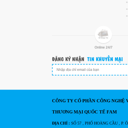
Online 24/7
ĐĂNG KÝ NHẬN
TIN KHUYẾN MẠI
CÔNG TY CỔ PHẦN CÔNG NGHỆ 
THƯƠNG MẠI QUỐC TẾ FAM
ĐỊA CHỈ :
SỐ 57 , PHỐ HOÀNG CẦU , P. 