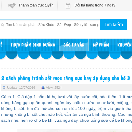
Thanh toán trực tuyến
Đổi trả hàng trong 7 ngày
TẾ
THỰC PHẨM DINH DƯỠNG
GÓC TƯ VẤN
MỸ PHẨM
KHUYẾN
2 cách phòng tránh sốt mọc răng cực hay áp dụng cho bé 3
Update: 12/07/2016
View: 2524
Cách 1: Giã dập 1 nắm lá hẹ tươi vắt lấy nước cốt, hòa thêm 1 ít n
dùng băng gạc quấn quanh ngón tay chấm nước hẹ rơ lưỡi, miệng, 
không bị sốt. Em đã thử cho con em lúc 100 ngày, trộm vía giờ 5 thán
nhưng không bị sốt chút nào hết, vẫn ăn và ngủ bình thường. Các mẹ l
sạch nhé, nên rơ cho bé khi vừa ngủ dậy, chưa uống sữa để bé không