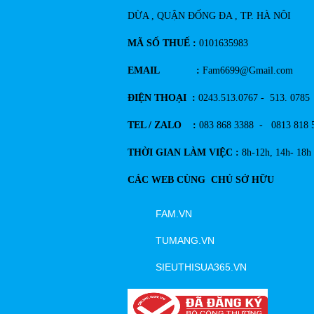
DỪA , QUẬN ĐỐNG ĐA , TP. HÀ NÔI
MÃ SỐ THUẾ :
0101635983
EMAIL :
Fam6699@Gmail.com
ĐIỆN THOẠI :
0243.513.0767 - 513. 0785
TEL / ZALO :
083 868 3388 - 0813 818 
THỜI GIAN LÀM VIỆC :
8h-12h, 14h- 18h
CÁC WEB CÙNG CHỦ SỞ HỮU
FAM.VN
TUMANG.VN
SIEUTHISUA365.VN