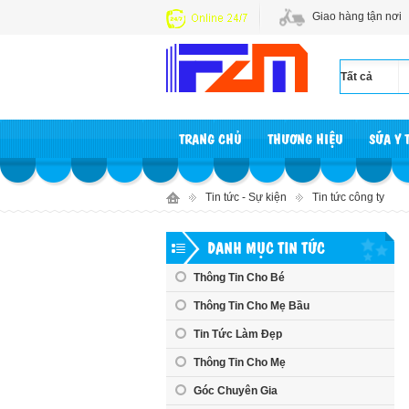
Giao hàng tận nơi
TRANG CHỦ
THƯƠNG HIỆU
SỮA Y 
Tin tức - Sự kiện
Tin tức công ty
DANH MỤC TIN TỨC
Thông Tin Cho Bé
Thông Tin Cho Mẹ Bầu
Tin Tức Làm Đẹp
Thông Tin Cho Mẹ
Góc Chuyên Gia