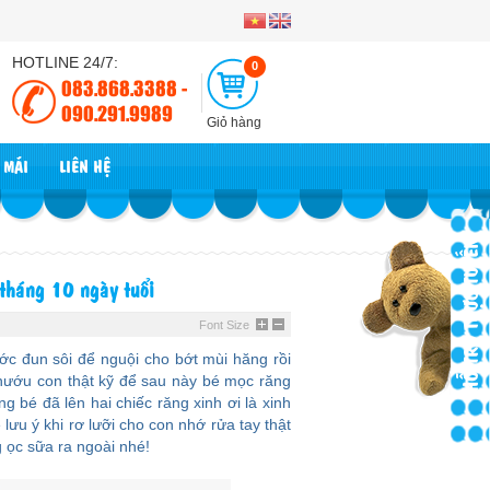
HOTLINE 24/7:
0
083.868.3388 -
090.291.9989
Giỏ hàng
 MÃI
LIÊN HỆ
HỖ TRỢ TRỰC TUYẾN
 tháng 10 ngày tuổi
Font Size
ước đun sôi để nguội cho bớt mùi hăng rồi
nướu con thật kỹ để sau này bé mọc răng
g bé đã lên hai chiếc răng xinh ơi là xinh
ưu ý khi rơ lưỡi cho con nhớ rửa tay thật
 ọc sữa ra ngoài nhé!