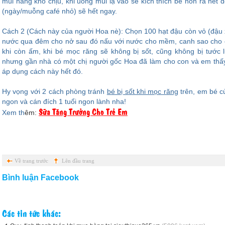
mùi hăng khó chịu, khi uống mùi lạ vào sẽ kích thích bé nôn ra hết
(ngày/muỗng café nhỏ) sẽ hết ngay.
Cách 2 (Cách này của người Hoa nè): Chọn 100 hạt đậu còn vỏ (đậu
nước qua đêm cho nở sau đó nấu với nước cho mềm, canh sao cho 
khi còn ấm, khi bé mọc răng sẽ không bị sốt, cũng không bị tước
nhưng gần nhà có một chị người gốc Hoa đã làm cho con và em thấy
áp dụng cách này hết đó.
Hy vọng với 2 cách phòng tránh
bé bị sốt khi mọc răng
trên, em bé c
ngon và cán đích 1 tuổi ngon lành nha!
Sữa Tăng Trưởng Cho Trẻ Em
Xem th
êm:
Về trang trước
Lên đầu trang
Bình luận Facebook
Các tin tức khác: