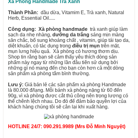
Xà Phòng Handmade Trà Xanh
Thành Phần:
dầu dừa, Vitamim E, Trà xanh, Natural
Herb, Essential Oil.....
Công dụng:
Xà phòng handmade
trà xanh giúp làm
sạch da nhẹ nhàng,
dưỡng da trắng
sáng mịn màng
săn chắc, bổ sung khoáng chất , vitamin, giúp tái tạo da,
diệt khuẩn, có tác dụng trong
điều trị mụn
trên mặt,
mụn lưng hiệu quả. Xà phòng có hương thơm dịu.
Shop tin rằng bạn sẽ cảm thấy yêu thích dòng sản
phẩm này ngay từ những lần đâu tiên sử dụng bởi
những gì nó mang đến cho bạn còn hơn cả một dòng
sản phẩm xà phòng tắm bình thường.
Lưu ý:
Giá bán lẻ các sản phẩm xà phòng Handmade
là 80.000 đ/lạng. Mỗi bánh xà phòng nặng từ 60 đến
90g, vì xà phòng được cắt thủ công nên trọng lượng có
thể chênh lệch nhau. Do đó để đảm bảo quyền lợi của
khách hàng chúng tôi sẽ cân lại khi xuất hàng.
HOTLINE 24/7: 090.291.9989 (Mrs Đỗ Minh Nguyệt)