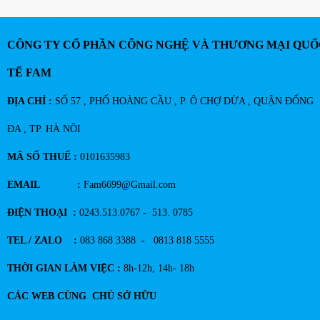
CÔNG TY CỔ PHẦN CÔNG NGHỆ VÀ THƯƠNG MẠI QUỐ
TẾ FAM
ĐỊA CHỈ :
SỐ 57 , PHỐ HOÀNG CẦU , P. Ô CHỢ DỪA , QUẬN ĐỐNG
ĐA , TP. HÀ NÔI
MÃ SỐ THUẾ :
0101635983
EMAIL :
Fam6699@Gmail.com
ĐIỆN THOẠI :
0243.513.0767 - 513. 0785
TEL / ZALO :
083 868 3388 - 0813 818 5555
THỜI GIAN LÀM VIỆC :
8h-12h, 14h- 18h
CÁC WEB CÙNG CHỦ SỞ HỮU