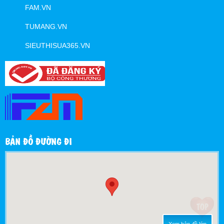
FAM.VN
TUMANG.VN
SIEUTHISUA365.VN
BẢN ĐỒ ĐƯỜNG ĐI