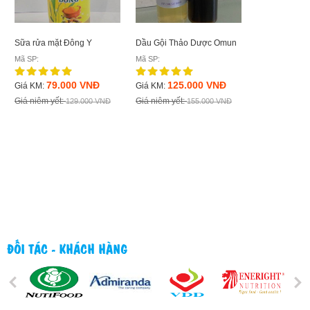
Xà Phòng Ha
Sữa rửa mặt Đông Y
Dầu Gội Thảo Dược Omun
Cacao
Mã SP:
Mã SP:
Mã SP:
79.000 VNĐ
125.000 VNĐ
Giá KM:
Giá KM:
80.0
Giá KM:
Giá niêm yết:
Giá niêm yết:
129.000 VNĐ
155.000 VNĐ
Giá niêm yết:
ĐỐI TÁC - KHÁCH HÀNG