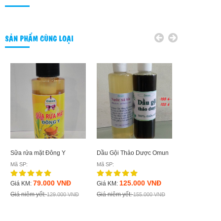
SẢN PHẨM CÙNG LOẠI
Xà Phòng Ha
Sữa rửa mặt Đông Y
Dầu Gội Thảo Dược Omun
Cacao
Mã SP:
Mã SP:
Mã SP:
79.000 VNĐ
125.000 VNĐ
Giá KM:
Giá KM:
80.0
Giá KM:
Giá niêm yết:
Giá niêm yết:
129.000 VNĐ
155.000 VNĐ
Giá niêm yết: