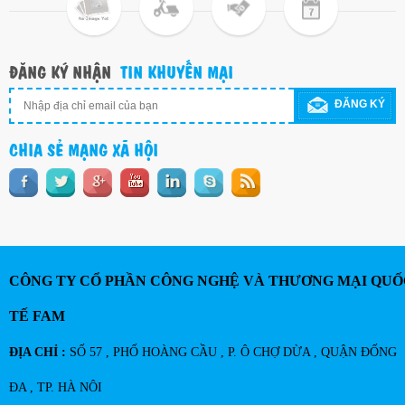
ĐĂNG KÝ NHẬN
TIN KHUYẾN MẠI
ĐĂNG KÝ
CHIA SẺ MẠNG XÃ HỘI
CÔNG TY CỔ PHẦN CÔNG NGHỆ VÀ THƯƠNG MẠI QUỐ
TẾ FAM
ĐỊA CHỈ :
SỐ 57 , PHỐ HOÀNG CẦU , P. Ô CHỢ DỪA , QUẬN ĐỐNG
ĐA , TP. HÀ NÔI