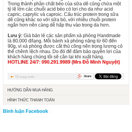
Trong thành phần chất béo của sữa dê cũng chứa một
tỷ lệ lớn các chuỗi acid béo có lợi cho da như acid
capric, caprylic và caproic. Cấu trúc protein trong sữa
dê cũng khác so với sữa bò, với nhiều chuỗi protein
ngắn hơn nên càng dễ hấp thụ vào trong da hơn.
Lưu ý:
Giá bán lẻ các sản phẩm xà phòng Handmade
là 80.000 đ/lạng. Mỗi bánh xà phòng nặng từ 60 đến
90g, vì xà phòng được cắt thủ công nên trọng lượng có
thể chênh lệch nhau. Do đó để đảm bảo quyền lợi của
khách hàng chúng tôi sẽ cân lại khi xuất hàng.
HOTLINE 24/7: 090.291.9989 (Mrs Đỗ Minh Nguyệt)
Về trang trước
HƯỚNG DẪN MUA HÀNG
HÌNH THỨC THANH TOÁN
Bình luận Facebook