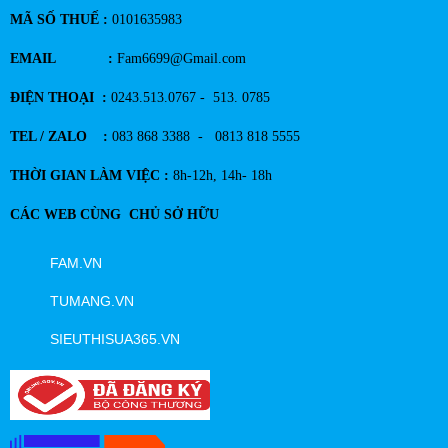
MÃ SỐ THUẾ :
0101635983
EMAIL :
Fam6699@Gmail.com
ĐIỆN THOẠI :
0243.513.0767 - 513. 0785
TEL / ZALO :
083 868 3388 - 0813 818 5555
THỜI GIAN LÀM VIỆC :
8h-12h, 14h- 18h
CÁC WEB CÙNG CHỦ SỞ HỮU
FAM.VN
TUMANG.VN
SIEUTHISUA365.VN