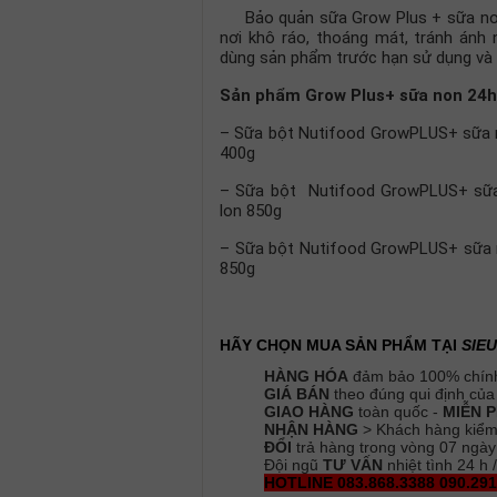
Bảo quản sữa Grow Plus + sữa non 2
nơi khô ráo, thoáng mát, tránh ánh n
dùng sản phẩm trước hạn sử dụng và 
Sản phẩm Grow Plus+ sữa non 24h
– Sữa bột Nutifood GrowPLUS+ sữa n
400g
– Sữa bột Nutifood GrowPLUS+ sữa 
lon 850g
– Sữa bột Nutifood GrowPLUS+ sữa no
850g
HÃY CHỌN MUA SẢN PHẨM TẠI
SIE
HÀNG HÓA
đảm bảo 100% chính
GIÁ BÁN
theo đúng qui định của
GIAO HÀNG
toàn quốc -
MIỄN 
NHẬN HÀNG
> Khách hàng kiểm 
ĐỔI
trả hàng trong vòng 07 ngày
Đội ngũ
TƯ VẤN
nhiệt tình 24 h 
HOTLINE 083.868.3388 090.291