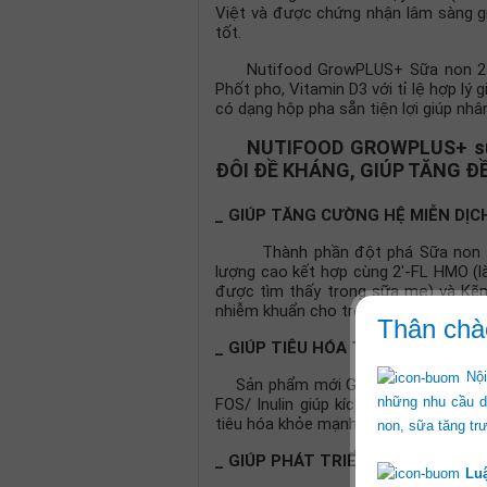
Việt và được chứng nhận lâm sàng g
tốt.
Nutifood GrowPLUS+ Sữa non 24h 
Phốt pho, Vitamin D3 với tỉ lệ hợp lý g
có dạng hộp pha sẵn tiện lợi giúp nhâ
NUTIFOOD GROWPLUS+ sữa 
ĐÔI ĐỀ KHÁNG, GIÚP TĂNG Đ
_ GIÚP TĂNG CƯỜNG HỆ MIỄN DỊC
Thành phần đột phá Sữa non 24h 
lượng cao kết hợp cùng 2′-FL HMO (l
được tìm thấy trong sữa mẹ) và Kẽm
nhiễm khuẩn cho trẻ.
Thân chà
_ GIÚP TIÊU HÓA TỐT, NGĂN NGỪ
Nội
Sản phẩm mới Grow Plus+ sữa non 
những nhu cầu di
FOS/ Inulin giúp kích thích hoạt độn
tiêu hóa khỏe mạnh, ngăn ngừa táo b
non, sữa tăng t
_ GIÚP PHÁT TRIỂN NÃO BỘ VÀ TH
Lu