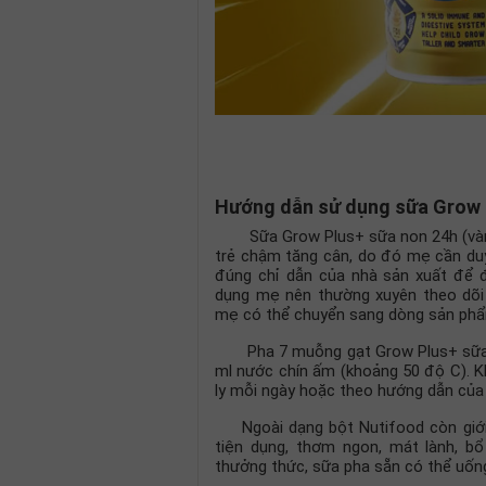
Hướng dẫn sử dụng sữa Grow Pl
Sữa Grow Plus+ sữa non 24h (vàng)
trẻ chậm tăng cân, do đó mẹ cần duy
đúng chỉ dẫn của nhà sản xuất để đ
dụng mẹ nên thường xuyên theo dõi 
mẹ có thể chuyển sang dòng sản phẩm
Pha 7 muỗng gạt Grow Plus+ sữa no
ml nước chín ấm (khoảng 50 độ C). K
ly mỗi ngày hoặc theo hướng dẫn của 
Ngoài dạng bột Nutifood còn giới
tiện dụng, thơm ngon, mát lành, bổ
thưởng thức, sữa pha sẵn có thể uống