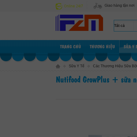
Giao hàng tận nơi
TRANG CHỦ
THƯƠNG HIỆU
SỮA Y 
Sữa Y Tế
Các Thương Hiệu Sữa Bộ
Nutifood GrowPlus + sữa no