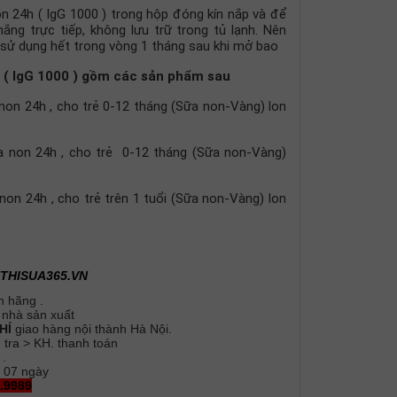
4h ( IgG 1000 ) trong hộp đóng kín nắp và để
ắng trực tiếp, không lưu trữ trong tủ lạnh. Nên
sử dụng hết trong vòng 1 tháng sau khi mở bao
 ( IgG 1000 ) gồm các sản phẩm sau
on 24h , cho trẻ 0-12 tháng (Sữa non-Vàng) lon
non 24h , cho trẻ 0-12 tháng (Sữa non-Vàng)
n 24h , cho trẻ trên 1 tuổi (Sữa non-Vàng) lon
UTHISUA365.VN
 hãng .
 nhà sản xuất
PHÍ
giao hàng nội thành Hà Nội.
tra > KH. thanh toán
 .
/ 07 ngày
.9989