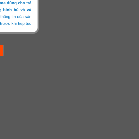
 mẹ dùng cho trẻ
; bình bú và vú
 thông tin của sản
rước khi tiếp tục
.
chịu trách nhiệm,
a365.vn được miễn
 và chọn sản phẩm