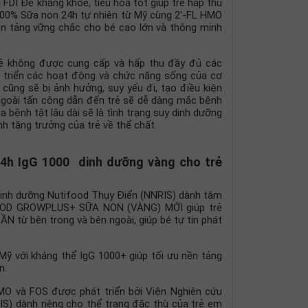
FDI Đề kháng khỏe, tiêu hóa tốt giúp trẻ hấp thu
100% Sữa non 24h tự nhiên từ Mỹ cùng 2′-FL HMO
ền tảng vững chắc cho bé cao lớn và thông minh
ẻ không được cung cấp và hấp thu đầy đủ các
át triển các hoạt động và chức năng sống của cơ
cũng sẽ bị ảnh hưởng, suy yếu đi, tạo điều kiện
ngoài tấn công dẫn đến trẻ sẽ dễ dàng mắc bệnh
a bệnh tật lâu dài sẽ là tình trạng suy dinh dưỡng
nh tăng trưởng của trẻ về thể chất.
h IgG 1000 dinh dưỡng vàng cho trẻ
h dưỡng Nutifood Thụy Điển (NNRIS) dành tâm
FOOD GROWPLUS+ SỮA NON (VÀNG) MỚI giúp trẻ
 từ bên trong và bên ngoài, giúp bé tự tin phát
với kháng thể IgG 1000+ giúp tối ưu nền tảng
n.
và FOS được phát triển bởi Viện Nghiên cứu
S) dành riêng cho thể trạng đặc thù của trẻ em