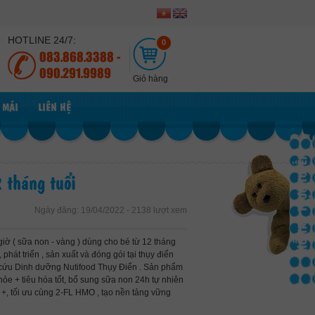
HOTLINE 24/7:
0
083.868.3388 -
090.291.9989
Giỏ hàng
 MÃI
LIÊN HỆ
HỖ TRỢ TRỰC TUYẾN
 tháng tuổi
Ngày đăng: 19/04/2022 - 2138 lượt xem
iờ ( sữa non - vàng ) dùng cho bé từ 12 tháng
phát triển , sản xuất và đóng gói tại thụy điển
n cứu Dinh dưỡng Nutifood Thụy Điển . Sản phẩm
ỏe + tiêu hóa tốt, bổ sung sữa non 24h tự nhiên
+, tối ưu cùng 2-FL HMO , tạo nền tảng vững