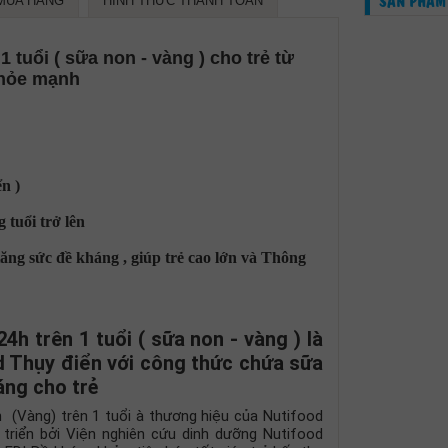
SẢN PHẨM
MUA HÀNG
HÌNH THỨC THANH TOÁN
 tuổi ( sữa non - vàng ) cho trẻ từ
 khỏe mạnh
n )
 tuổi trở lên
ng sức đề kháng , giúp trẻ cao lớn và Thông
h trên 1 tuổi ( sữa non - vàng ) là
 Thụy điển với công thức chứa sữa
áng cho trẻ
àng) trên 1 tuổi à thương hiệu của Nutifood
triển bởi Viện nghiên cứu dinh dưỡng Nutifood