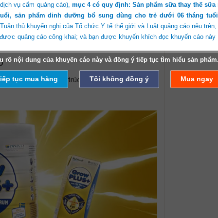
 trợ phát triển não bộ và thị giác.
 dịch vụ cấm quảng cáo),
mục 4 có quy định: Sản phẩm sữa thay thế sữa
tuổi, sản phẩm dinh dưỡng bổ sung dùng cho trẻ dưới 06 tháng tuổi
 Tuân thủ khuyến nghị của Tổ chức Y tế thế giới và Luật quảng cáo nêu trên,
ược quảng cáo công khai; và bạn được khuyến khích đọc khuyến cáo này t
cấp chất đạm và các vi chất như Canxi, Kẽm,
 ăn ngon miệng, giúp hấp thu tốt các dưỡng chất.
u rõ nội dung của khuyến cáo này và đồng ý tiếp tục tìm hiểu sản phẩm
O
 tiếp tục tham khảo thông tin bạn đang tìm kiếm là quyết định do chính bạn 
iếp tục mua hàng
Tôi không đồng ý
Mua ngay
iúp hình thành cấu trúc hệ xương và răng chắc
à hoàn toàn hiểu rõ khuyến cáo này; hoặc bạn là nhân viên y tế. Sieuthisu
iệm liên quan, dưới bất kì hình thức nào về quyết định tham khảo thông tin