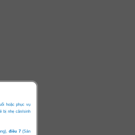
uổi hoặc phục vụ
ẻ bị nhẹ cân/sinh
ung),
điều 7
(Sản