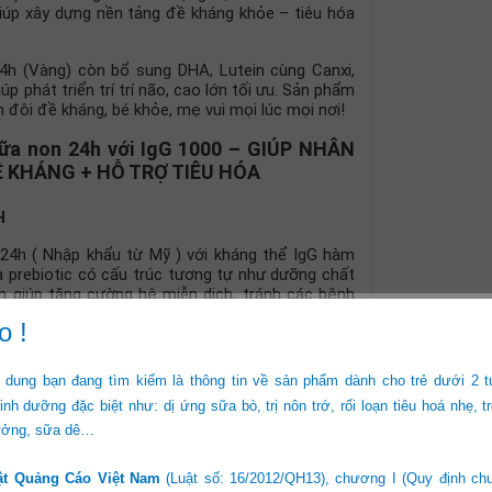
iúp xây dựng nền tảng đề kháng khỏe – tiêu hóa
(Vàng) còn bổ sung DHA, Lutein cùng Canxi,
iúp phát triển trí trí não, cao lớn tối ưu. Sản phẩm
n đôi đề kháng, bé khỏe, mẹ vui mọi lúc mọi nơi!
non 24h với IgG 1000 – GIÚP NHÂN
Ề KHÁNG + HỖ TRỢ TIÊU HÓA
H
( Nhập khẩu từ Mỹ ) với kháng thể IgG hàm
à prebiotic có cấu trúc tương tự như dưỡng chất
 giúp tăng cường hệ miễn dịch, tránh các bệnh
o !
A TÁO BÓN
 dung bạn đang tìm kiếm là thông tin về sản phẩm dành cho trẻ dưới 2 t
24h có chứa 2′-FL HMO cùng chất xơ hòa tan
nh dưỡng đặc biệt như: dị ứng sữa bò, trị nôn trớ, rối loạn tiêu hoá nhẹ, tr
g của các lợi khuẩn trong đường ruột, hỗ trợ hệ
ón.
rưởng, sữa dê…
Ị GIÁC
ật Quảng Cáo Việt Nam
(Luật số: 16/2012/QH13), chương I (Quy định ch