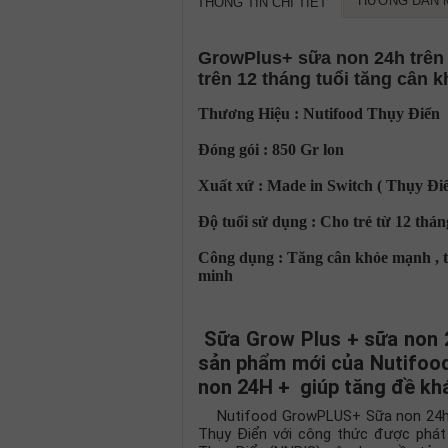
HƯỚNG DẪN 
THÔNG TIN CHI TIẾT
GrowPlus+ sữa non 24h trên 1
trên 12 tháng tuổi tăng cân
Thương Hiệu : Nutifood Thụy Điển
Đóng gói : 850 Gr lon
Xuất xứ : Made in Switch ( Thụy Điể
Độ tuổi sử dụng : Cho trẻ từ 12 tháng
Công dụng : Tăng cân khỏe mạnh , tă
minh
Sữa Grow Plus + sữa non 24
sản phẩm mới của Nutifood
non 24H + giúp tăng đề kh
Nutifood GrowPLUS+ Sữa non 24h (V
Thụy Điển với công thức được phát 