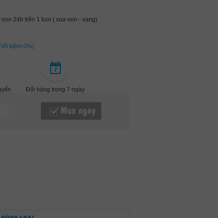
non 24h trên 1 tuoi ( sua non - vang)
Tiết kiệm 0%)
tuyến
Đổi hàng trong 7 ngày
ng
Mua ngay