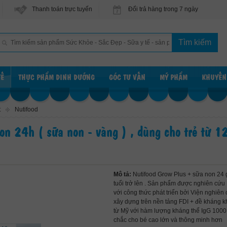
Thanh toán trực tuyến
Đổi trả hàng trong 7 ngày
TẾ
THỰC PHẨM DINH DƯỠNG
GÓC TƯ VẤN
MỸ PHẨM
KHUYẾN
t
Nutifood
n 24h ( sữa non - vàng ) , dùng cho trẻ từ 12
Mô tả:
Nutifood Grow Plus + sữa non 24 g
tuổi trở lên . Sản phẩm được nghiên cứu , 
với công thức phát triển bởi Viện nghiê
xây dựng trên nền tảng FDI + đề kháng kh
từ Mỹ với hàm lượng kháng thể IgG 1000 
chắc cho bé cao lớn và thông minh hơn