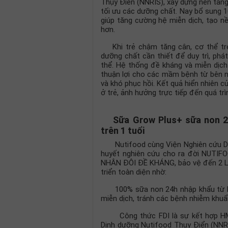
Thụy Điển (NNRIS), xây dựng nền tảng 
tối ưu các dưỡng chất. Nay bổ sung 
giúp tăng cường hệ miễn dịch, tạo n
hơn.
Khi trẻ chậm tăng cân, cơ thể tr
dưỡng chất cần thiết để duy trì, ph
thể. Hệ thống đề kháng và miễn dịch 
thuận lợi cho các mầm bệnh từ bên 
và khó phục hồi. Kết quả hiển nhiên củ
ở trẻ, ảnh hưởng trực tiếp đến quá trì
Sữa Grow Plus+ sữa non 24
trên 1 tuổi
Nutifood cùng Viện Nghiên cứu Din
huyết nghiên cứu cho ra đời NUTI
NHÂN ĐÔI ĐỀ KHÁNG, bảo vệ đến 2 LẦN
triển toàn diện nhờ:
100% sữa non 24h nhập khẩu từ Mỹ 
miễn dịch, tránh các bệnh nhiễm khuẩ
Công thức FDI là sự kết hợp HMO 
Dinh dưỡng Nutifood Thụy Điển (NNRI