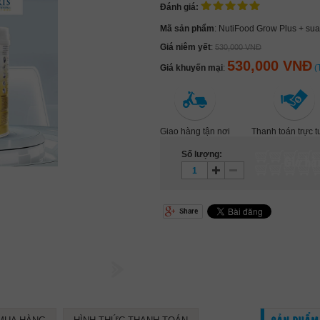
Đánh giá:
Mã sản phẩm
: NutiFood Grow Plus + sua 
Giá niêm yết
:
530,000 VNĐ
530,000 VNĐ
Giá khuyến mại
:
(
Giao hàng tận nơi
Thanh toán trực 
Số lượng:
Giỏ hà