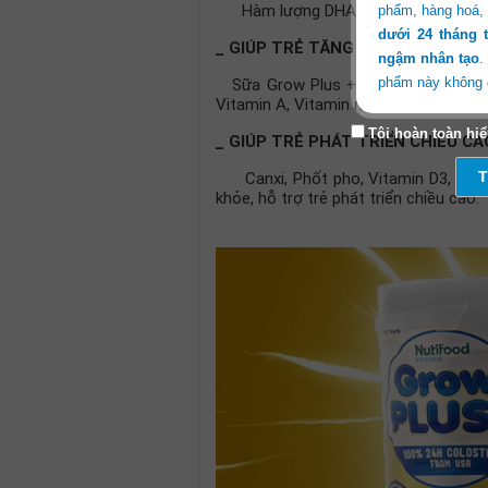
Hàm lượng DHA, Lutein, Iốt hợp lý hỗ
phẩm, hàng hoá,
dưới 24 tháng 
_ GIÚP TRẺ TĂNG CÂN
ngậm nhân tạo
.
phẩm này không đ
Sữa Grow Plus + sữa non 24h cung 
Vitamin A, Vitamin nhóm B kích thích
xem tiếp.
Tôi hoàn toàn hiể
_ GIÚP TRẺ PHÁT TRIỂN CHIỀU CA
Việc
T
Canxi, Phốt pho, Vitamin D3, Kẽm g
sau khi đã đọc v
khỏe, hỗ trợ trẻ phát triển chiều cao.
trừ mọi trách nh
của bạn.