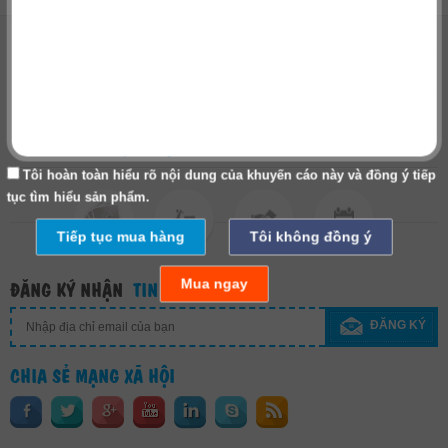
Danh mục sản phẩm
Về chúng tôi
Hợp tác kinh doanh
Thanh toán - Vận chuyển
Tôi hoàn toàn hiểu rõ nội dung của khuyến cáo này và đồng ý tiếp
tục tìm hiểu sản phẩm.
Tiếp tục mua hàng
Tôi không đồng ý
Mua ngay
ĐĂNG KÝ NHẬN
TIN KHUYẾN MẠI
ĐĂNG KÝ
CHIA SẺ MẠNG XÃ HỘI