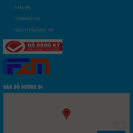
FAM.VN
TUMANG.VN
SIEUTHISUA365.VN
BẢN ĐỒ ĐƯỜNG ĐI