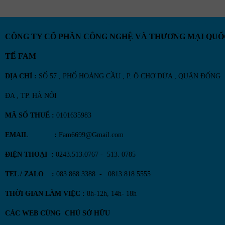
CÔNG TY CỔ PHẦN CÔNG NGHỆ VÀ THƯƠNG MẠI QUỐ
TẾ FAM
ĐỊA CHỈ :
SỐ 57 , PHỐ HOÀNG CẦU , P. Ô CHỢ DỪA , QUẬN ĐỐNG
ĐA , TP. HÀ NÔI
MÃ SỐ THUẾ :
0101635983
EMAIL :
Fam6699@Gmail.com
ĐIỆN THOẠI :
0243.513.0767 - 513. 0785
TEL / ZALO :
083 868 3388 - 0813 818 5555
THỜI GIAN LÀM VIỆC :
8h-12h, 14h- 18h
CÁC WEB CÙNG CHỦ SỞ HỮU