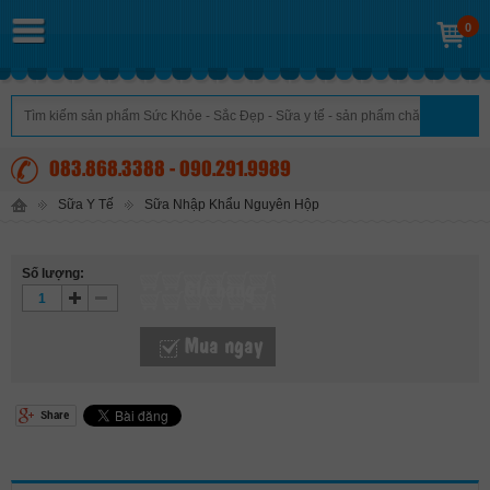
0
083.868.3388 - 090.291.9989
Sữa Y Tế
Sữa Nhập Khẩu Nguyên Hộp
Số lượng:
Giỏ hàng
Mua ngay