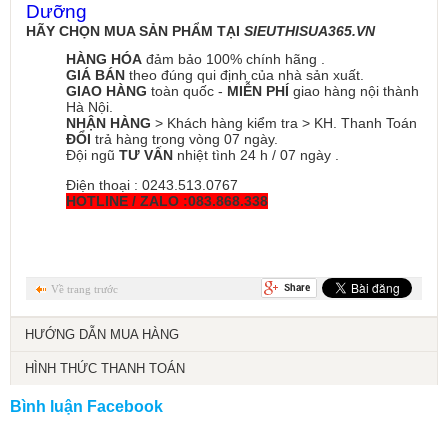
Dưỡng
HÃY CHỌN MUA SẢN PHẨM TẠI
SIEUTHISUA365.VN
HÀNG HÓA
đảm bảo 100% chính hãng .
GIÁ BÁN
theo đúng qui định của nhà sản xuất.
GIAO HÀNG
toàn quốc -
MIỄN PHÍ
giao hàng nội thành
Hà Nội.
NHẬN HÀNG
> Khách hàng kiểm tra > KH. Thanh Toán
ĐỔI
trả hàng trong vòng 07 ngày.
Đội ngũ
TƯ VẤN
nhiệt tình 24 h / 07 ngày .
Điện thoại : 0243.513.0767
HOTLINE / ZALO :083.868.338
Về trang trước
HƯỚNG DẪN MUA HÀNG
HÌNH THỨC THANH TOÁN
Bình luận Facebook