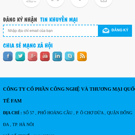
ĐĂNG KÝ NHẬN
TIN KHUYẾN MẠI
ĐĂNG KÝ
CHIA SẺ MẠNG XÃ HỘI
CÔNG TY CỔ PHẦN CÔNG NGHỆ VÀ THƯƠNG MẠI QUỐ
TẾ FAM
ĐỊA CHỈ :
SỐ 57 , PHỐ HOÀNG CẦU , P. Ô CHỢ DỪA , QUẬN ĐỐNG
ĐA , TP. HÀ NÔI