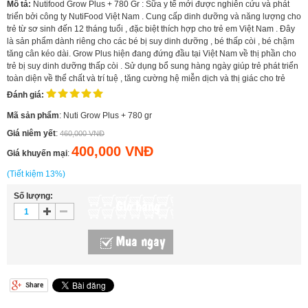
Mô tả:
Nutifood Grow Plus + 780 Gr : Sữa y tế mới được nghiên cứu và phát
triển bởi công ty NutiFood Việt Nam . Cung cấp dinh dưỡng và năng lượng cho
trẻ từ sơ sinh đến 12 tháng tuổi , đặc biệt thích hợp cho trẻ em Việt Nam . Đây
là sản phẩm dành riêng cho các bé bị suy dinh dưỡng , bé thấp còi , bé chậm
tăng cân kéo dài. Grow Plus hiện đang đứng đầu tại Việt Nam về thị phần cho
trẻ bị suy dinh dưỡng thấp còi . Sử dụng bổ sung hàng ngày giúp trẻ phát triển
toàn diện về thể chất và trí tuệ , tăng cường hệ miễn dịch và thị giác cho trẻ
Đánh giá:
Mã sản phẩm
: Nuti Grow Plus + 780 gr
Giá niêm yết
:
460,000 VNĐ
400,000 VNĐ
Giá khuyến mại
:
(Tiết kiệm 13%)
Số lượng:
Giỏ hàng
Mua ngay