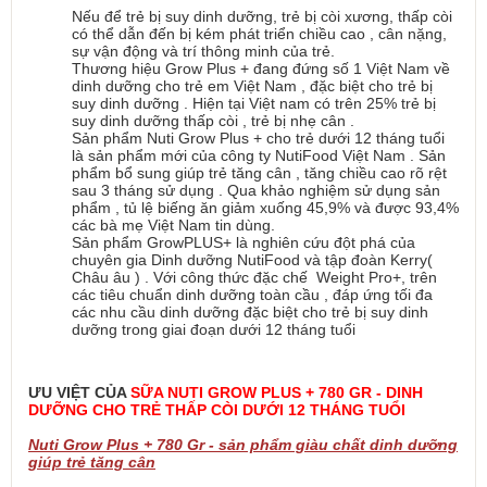
Nếu để trẻ bị suy dinh dưỡng, trẻ bị còi xương, thấp còi
có thể dẫn đến bị kém phát triển chiều cao , cân nặng,
sự vận động và trí thông minh của trẻ.
Thương hiệu Grow Plus + đang đứng số 1 Việt Nam về
dinh dưỡng cho trẻ em Việt Nam , đặc biệt cho trẻ bị
suy dinh dưỡng . Hiện tại Việt nam có trên 25% trẻ bị
suy dinh dưỡng thấp còi , trẻ bị nhẹ cân .
Sản phẩm Nuti Grow Plus + cho trẻ dưới 12 tháng tuổi
là sản phẩm mới của công ty NutiFood Việt Nam . Sản
phẩm bổ sung giúp trẻ tăng cân , tăng chiều cao rõ rệt
sau 3 tháng sử dụng . Qua khảo nghiệm sử dụng sản
phẩm , tủ lệ biếng ăn giảm xuống 45,9% và được 93,4%
các bà mẹ Việt Nam tin dùng.
Sản phẩm GrowPLUS+ là nghiên cứu đột phá của
chuyên gia Dinh dưỡng NutiFood và tập đoàn Kerry(
Châu âu ) . Với công thức đặc chế Weight Pro+, trên
các tiêu chuẩn dinh dưỡng toàn cầu , đáp ứng tối đa
các nhu cầu dinh dưỡng đặc biệt cho trẻ bị suy dinh
dưỡng trong giai đoạn dưới 12 tháng tuổi
ƯU VIỆT CỦA
SỮA NUTI GROW PLUS + 780 GR - DINH
DƯỠNG CHO TRẺ THẤP CÒI DƯỚI 12 THÁNG TUỔI
Nuti Grow Plus + 780 Gr - sản phẩm giàu chất dinh dưỡng
giúp trẻ tăng cân