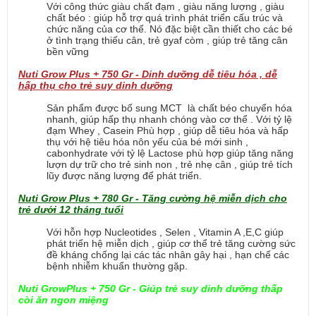
Với công thức giàu chất đạm , giàu năng lượng , giàu
chất béo : giúp hỗ trợ quá trình phát triển cấu trúc và
chức năng của cơ thể. Nó đặc biệt cần thiết cho các bé
ở tình trạng thiếu cân, trẻ gyaf còm , giúp trẻ tăng cân
bền vững
Nuti Grow Plus + 750 Gr - Dinh dưỡng dễ tiêu hóa , dễ
hấp thụ cho trẻ suy dinh dưỡng
Sản phẩm được bổ sung MCT là chất béo chuyển hóa
nhanh, giúp hấp thụ nhanh chóng vào cơ thể . Với tỷ lệ
đạm Whey , Casein Phù hợp , giúp dễ tiêu hóa và hấp
thụ với hệ tiêu hóa nôn yếu của bé mới sinh ,
cabonhydrate với tỷ lệ Lactose phù hợp giúp tăng năng
lượn dự trữ cho trẻ sinh non , trẻ nhẹ cân , giúp trẻ tích
lũy được năng lượng để phát triển.
Nuti Grow Plus + 780 Gr - Tăng cường hệ miễn dịch cho
trẻ dưới 12 tháng tuổi
Với hỗn hợp Nucleotides , Selen , Vitamin A ,E,C giúp
phát triển hệ miễn dịch , giúp cơ thể trẻ tăng cường sức
đề kháng chống lại các tác nhân gây hại , hạn chế các
bệnh nhiễm khuẩn thường gặp.
Nuti GrowPlus + 750 Gr - Giúp trẻ suy dinh dưỡng thấp
còi ăn ngon miệng