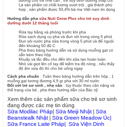
dưỡng cho trẻ nhẹ cân , trẻ suy dinh dưỡng thấp còi.
Là sản phẩm có chất lượng vượt trội , giá thành phù
hợp , sản phẩm được 93,4% bà mẹ Việt nam tin dùng .
Hướng dẫn pha
sữa Nuti Grow Plus cho trẻ suy dinh
dưỡng dưới 12 tháng tuổi
Rửa tay bằng xà phòng trước khi pha
Rửa sach dụng cụ pha và đun sôi trong vòng 5 phút
Đun sôi nước pha sữa trong vòng 5 phút và để nguội
đến khoảng 50 độ C
Pha theo bảng hướng dẫn và sử dụng muỗng gạt có
sẵn kèm theo hộp
Khuấy và lắc đều cho đến khi sữa tan hoàn toàn.
Nhỏ vài giọt lên cổ tay để kiểm tra độ nóng , nếu thấy
độ ấm vừa đủ thì cho bé uống ngay
Cách pha chuẩn
: Tuân theo bảng hướng dẫn trên hộp , 1
muỗng gạt tương đương 4,9 gr pha với 30 ml nước
Đối với trẻ sơ sinh , nhẹ cân
: tùy thuộc theo cân nặng và
thể trạng của bé , pha theo hướng dẫn của Bác sỹ
Xem thêm các sản phẩm sữa cho trẻ sơ sinh
đang được các mẹ tin dùng
Sữa Modilac Pháp
|
Sữa Meiji Nhật
|
Sữa
Beanstealk Nhật
|
Sữa Green Meadow Úc
|
Sữa France Laite Pháp
| Sữa Viện Dinh