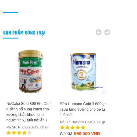
SẢN PHẨM CÙNG LOẠI
NuCalci Gold 800 Gr : Dinh
Sữa Humana Gold 3 800 gr
Sữa Humana G
dưỡng bổ sung canxi cho
: sữa tăng trưởng cho bé từ
sữa tăng trưở
xương chắc khỏe (cho
1-9 tuổi
6-12 tháng tuổ
người từ 51 tuổi trở lên )
Mã SP: Humana Gold 3 800 gr
Mã SP: Humana
Mã SP: NuCalci Gold 800 Gr
590.000 VNĐ
610.
Giá KM:
Giá KM: