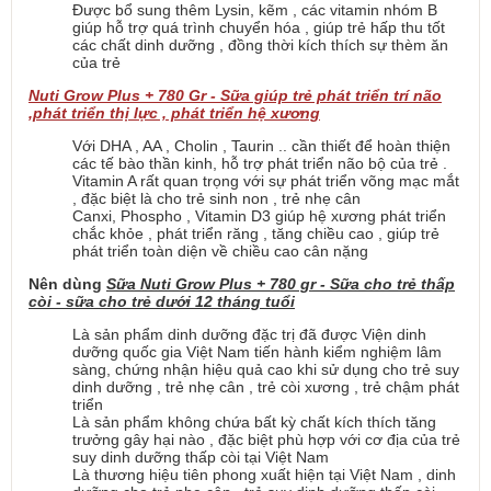
Được bổ sung thêm Lysin, kẽm , các vitamin nhóm B
giúp hỗ trợ quá trình chuyển hóa , giúp trẻ hấp thu tốt
các chất dinh dưỡng , đồng thời kích thích sự thèm ăn
của trẻ
Nuti Grow Plus + 780 Gr - Sữa giúp trẻ phát triển trí não
,phát triển thị lực , phát triển hệ xương
Với DHA , AA , Cholin , Taurin .. cần thiết để hoàn thiện
các tế bào thần kinh, hỗ trợ phát triển não bộ của trẻ .
Vitamin A rất quan trọng với sự phát triển võng mạc mắt
, đặc biệt là cho trẻ sinh non , trẻ nhẹ cân
Canxi, Phospho , Vitamin D3 giúp hệ xương phát triển
chắc khỏe , phát triển răng , tăng chiều cao , giúp trẻ
phát triển toàn diện về chiều cao cân nặng
Nên dùng
Sữa Nuti Grow Plus + 780 gr - Sữa cho trẻ thấp
còi - sữa cho trẻ dưới 12 tháng tuổi
Là sản phẩm dinh dưỡng đặc trị đã được Viện dinh
dưỡng quốc gia Việt Nam tiến hành kiểm nghiệm lâm
sàng, chứng nhận hiệu quả cao khi sử dụng cho trẻ suy
dinh dưỡng , trẻ nhẹ cân , trẻ còi xương , trẻ chậm phát
triển
Là sản phẩm không chứa bất kỳ chất kích thích tăng
trưởng gây hại nào , đặc biệt phù hợp với cơ địa của trẻ
suy dinh dưỡng thấp còi tại Việt Nam
Là thương hiệu tiên phong xuất hiện tại Việt Nam , dinh