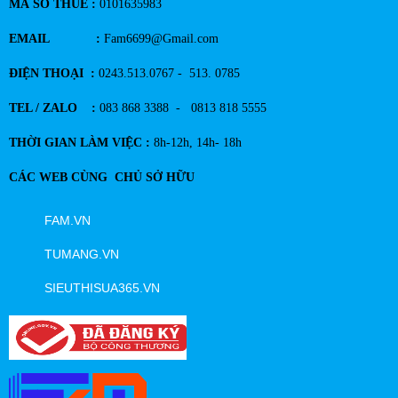
MÃ SỐ THUẾ :
0101635983
EMAIL :
Fam6699@Gmail.com
ĐIỆN THOẠI :
0243.513.0767 - 513. 0785
TEL / ZALO :
083 868 3388 - 0813 818 5555
THỜI GIAN LÀM VIỆC :
8h-12h, 14h- 18h
CÁC WEB CÙNG CHỦ SỞ HỮU
FAM.VN
TUMANG.VN
SIEUTHISUA365.VN