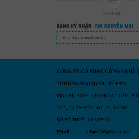
Online 24/7
ĐĂNG KÝ NHẬN
TIN KHUYẾN MẠI
CÔNG TY CỔ PHẦN CÔNG NGHỆ 
THƯƠNG MẠI QUỐC TẾ FAM
ĐỊA CHỈ :
SỐ 57 , PHỐ HOÀNG CẦU , P. 
DỪA , QUẬN ĐỐNG ĐA , TP. HÀ NÔI
MÃ SỐ THUẾ :
0101635983
EMAIL :
Fam6699@Gmail.com