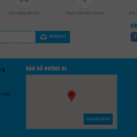
Giao hàng tận nơi
Thanh toán trực tuyến
Đổi 
CH
ĐĂNG KÝ
BẢN ĐỒ ĐƯỜNG ĐI
VÀ
Ô CHỢ
Xem bản đồ lớn