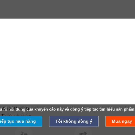
Về chúng tôi
Hợp tác kinh doanh
Giới thiệu
Ý kiến
Tuyển dụng
Liên hệ
Liên Hệ
Diễn đàn
Hướng dẫn mua hàng
Hợp tác
Bảo mật thông tin
u rõ nội dung của khuyến cáo này và đồng ý tiếp tục tìm hiểu sản phẩm
Tài liệu sản phẩm
iếp tục mua hàng
Tôi không đồng ý
Mua ngay