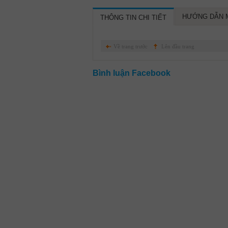
HƯỚNG DẪN 
THÔNG TIN CHI TIẾT
Về trang trước
Lên đầu trang
Bình luận Facebook
Nutifood GrowPLUS+ Đỏ
NutiFood Grow plus+ đỏ
FDI 1500 Gr : sữa đặc trị
780 gr : Sữa cho trẻ từ sơ
cho trẻ từ 1- 10 tuổi bị suy
sinh đến 12 tháng tuổi, bị
dinh dưỡng thấp còi ( Mẫu
suy dinh dưỡng thấp còi th
mới)
nặng
Mã SP: Nuti Grow Plus FDI 1.5
Mã SP: Nuti Grow Plus + 780
kg
gr
580.000 VNĐ
400.000 VNĐ
Giá KM:
Giá KM:
Giá niêm yết:
Giá niêm yết:
635.000 VNĐ
460.000 VNĐ