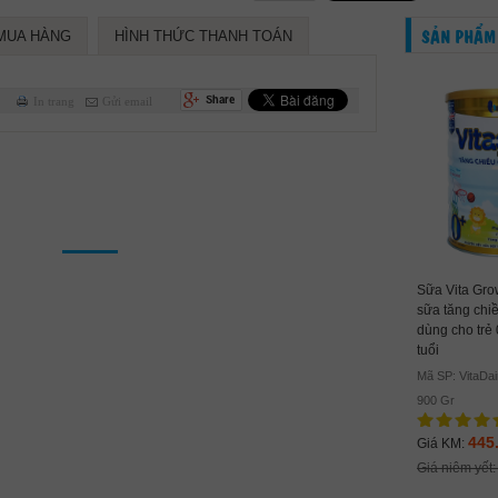
SẢN PHẨM
MUA HÀNG
HÌNH THỨC THANH TOÁN
In trang
Gửi email
NutiFood Grow plus+ đỏ
Sữa Vita Gro
780 gr : Sữa cho trẻ từ sơ
sữa tăng chiề
sinh đến 12 tháng tuổi, bị
dùng cho trẻ 
France Lait 1 900 gr : sữa
ể
suy dinh dưỡng thấp còi thể
tuổi
tăng trưởng dành cho trẻ 0-
nặng
Mã SP: VitaDai
6 tháng
Mã SP: Nuti Grow Plus + 780
900 Gr
Mã SP: France Lait 1 900 gr
gr
445
Giá KM:
450.000 VNĐ
Giá KM:
400.000 VNĐ
Giá KM:
Giá niêm yết
Giá niêm yết:
496.000 VNĐ
Giá niêm yết:
460.000 VNĐ