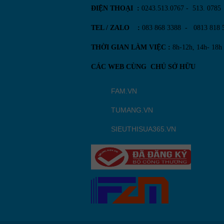
ĐIỆN THOẠI :
0243.513.0767 - 513. 0785
TEL / ZALO :
083 868 3388 - 0813 818 
THỜI GIAN LÀM VIỆC :
8h-12h, 14h- 18h
CÁC WEB CÙNG CHỦ SỞ HỮU
FAM.VN
TUMANG.VN
SIEUTHISUA365.VN