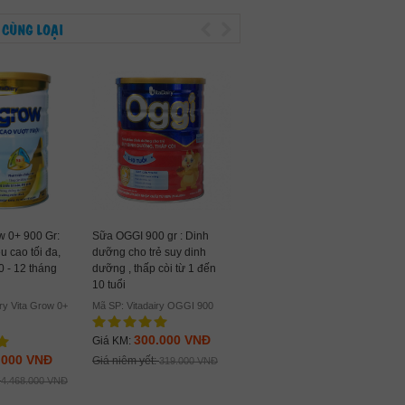
 CÙNG LOẠI
w 0+ 900 Gr:
Sữa OGGI 900 gr : Dinh
u cao tối đa,
dưỡng cho trẻ suy dinh
0 - 12 tháng
dưỡng , thấp còi từ 1 đến
RISO Opti Gold 2 900 gr :
10 tuổi
Sữa y tế hỗ trợ tiêu hóa, có
ry Vita Grow 0+
Mã SP: Vitadairy OGGI 900
bổ sung sữa non, cho trẻ từ
6-12 tháng
300.000 VNĐ
Giá KM:
Mã SP: RISO Opti Gold 2 900
.000 VNĐ
Giá niêm yết:
319.000 VNĐ
Gr
:
4.468.000 VNĐ
390.000 VNĐ
Giá KM: