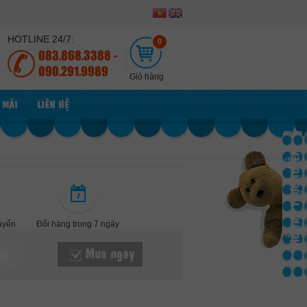
HOTLINE 24/7:
0
083.868.3388 -
090.291.9989
Giỏ hàng
 MÃI
LIÊN HỆ
HỖ TRỢ TRỰC TUYẾN
tuyến
Đổi hàng trong 7 ngày
ng
Mua ngay