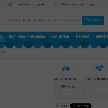
Thanh toán trực tuyến
Đổi trả hàng trong 7 ngày
TẾ
THỰC PHẨM DINH DƯỠNG
GÓC TƯ VẤN
MỸ PHẨM
KHUYẾN
ẻ Em
Giao hàng tận nơi
Thanh toán trực 
Số lượng:
Giỏ hà