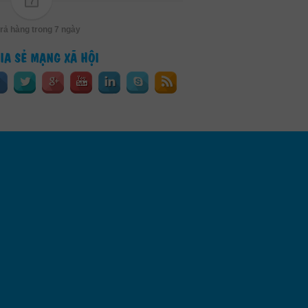
trả hàng trong 7 ngày
IA SẺ MẠNG XÃ HỘI