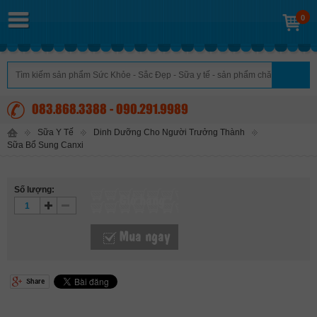
0
083.868.3388 - 090.291.9989
Sữa Y Tế
Dinh Dưỡng Cho Người Trưởng Thành
Sữa Bổ Sung Canxi
Số lượng:
Giỏ hàng
Mua ngay