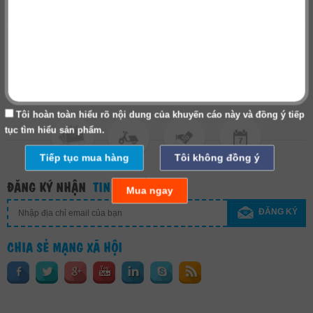
Danh mục sản phẩm
Về chúng tôi
Hợp tác kinh doanh
Thanh toán - Vận chuyển
Tôi hoàn toàn hiểu rõ nội dung của khuyến cáo này và đồng ý tiếp
tục tìm hiểu sản phẩm.
Tiếp tục mua hàng
Tôi không đồng ý
ĐĂNG KÝ NHẬN
TIN KHUYẾN MẠI
Mua ngay
ĐĂNG KÝ
CHIA SẺ MẠNG XÃ HỘI