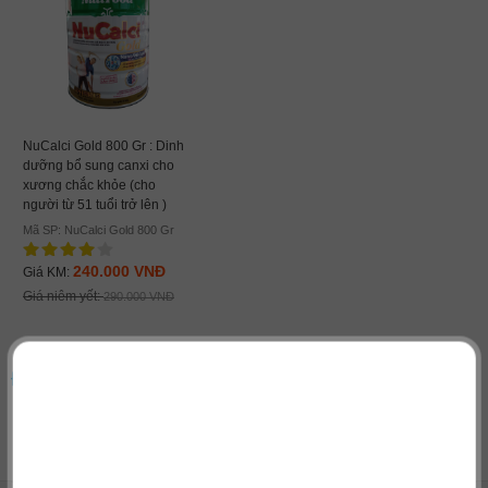
NuCalci Gold 800 Gr : Dinh
dưỡng bổ sung canxi cho
xương chắc khỏe (cho
người từ 51 tuổi trở lên )
Mã SP: NuCalci Gold 800 Gr
240.000 VNĐ
Giá KM:
Giá niêm yết:
290.000 VNĐ
ĐỐI TÁC - KHÁCH HÀNG