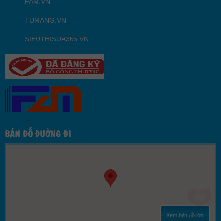
FAM.VN
TUMANG.VN
SIEUTHISUA365.VN
BẢN ĐỒ ĐƯỜNG ĐI
Xem bản đồ lớn