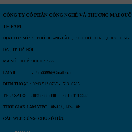
CÔNG TY CỔ PHẦN CÔNG NGHỆ VÀ THƯƠNG MẠI QUỐ
TẾ FAM
ĐỊA CHỈ :
SỐ 57 , PHỐ HOÀNG CẦU , P. Ô CHỢ DỪA , QUẬN ĐỐNG
ĐA , TP. HÀ NÔI
MÃ SỐ THUẾ :
0101635983
EMAIL :
Fam6699@Gmail.com
ĐIỆN THOẠI :
0243.513.0767 - 513. 0785
TEL / ZALO :
083 868 3388 - 0813 818 5555
THỜI GIAN LÀM VIỆC :
8h-12h, 14h- 18h
CÁC WEB CÙNG CHỦ SỞ HỮU