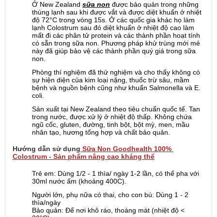
Ở New Zealand 
sữa non
 được bảo quản trong những 
thùng lạnh sau khi được vắt và được diệt khuẩn ở nhiệt 
độ 72°C trong vòng 15s. Ở các quốc gia khác họ làm 
lạnh Colostrum sau đó diệt khuẩn ở nhiệt độ cao làm 
mất đi các phân tử protein và các thành phần hoạt tính 
có sẵn trong sữa non. Phương pháp khử trùng mới mẻ 
này đã giúp bảo vệ các thành phần quý giá trong sữa 
non.
Phòng thí nghiệm đã thử nghiệm và cho thấy không có 
sự hiện diện của kim loại nặng, thuốc trừ sâu, mầm 
bệnh và nguồn bệnh cũng như khuẩn Salmonella và E. 
coli.
Sản xuất tại New Zealand theo tiêu chuẩn quốc tế. Tan 
trong nước, được xử lý ở nhiệt độ thấp. Không chứa 
ngũ cốc, gluten, đường, tinh bột, bột mỳ, men, mầu 
nhân tạo, hương tổng hợp và chất bảo quản. 
Hướng dẫn sử dụng
Sữa Non Goodhealth 100% 
Colostrum - Sản phẩm nâng cao kháng thể
Trẻ em: Dùng 1/2 - 1 thìa/ ngày 1-2 lần, có thể pha với 
30ml nước ấm (khoảng 400C).
Người lớn, phụ nữa có thai, cho con bú: Dùng 1 - 2 
thìa/ngày
Bảo quản: Để nơi khô ráo, thoáng mát (nhiệt độ < 