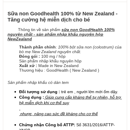
Sữa non Goodhealth 100% từ New Zealand -
Tăng cường hệ miễn dịch cho bé
Thông tin về sản phẩm
sữa non GoodHealth 100%
nguyên chất - sản phẩm nhập khẩu nguyên hộp
NewZealand
Thành phần chính
: 
100% bột sữa non 
(colostrum) 
của 
bò mẹ New Zealand nguyên chất.
Đóng gói :
 100 mg / hộp
Sản phẩm nhập khẩu nguyên hộp
Xuất xứ :
 Made in New Zealand
Thương hiệu : GoodHealth ( New Zealand )
Sản phẩm nhập khẩu có dán tem
Đối tượng sử dụng :
 trẻ em , người lớn mới ốm dậy.
Công dụng :
 Giúp cung cấp kháng thể tự nhiên, hỗ trợ 
hệ miễn dịch khi cơ thể suy
 nhược, nâng cao sức đề kháng cho cơ thể
Chứng nhận Công bố ATTP:
 Số 3631/2016/ATTP-