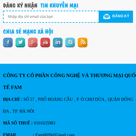
ĐĂNG KÝ NHẬN
TIN KHUYẾN MẠI
ĐĂNG KÝ
CHIA SẺ MẠNG XÃ HỘI
CÔNG TY CỔ PHẦN CÔNG NGHỆ VÀ THƯƠNG MẠI QUỐ
TẾ FAM
ĐỊA CHỈ :
SỐ 57 , PHỐ HOÀNG CẦU , P. Ô CHỢ DỪA , QUẬN ĐỐNG
ĐA , TP. HÀ NÔI
MÃ SỐ THUẾ :
0101635983
EMAIL :
Fam6699@Gmail.com