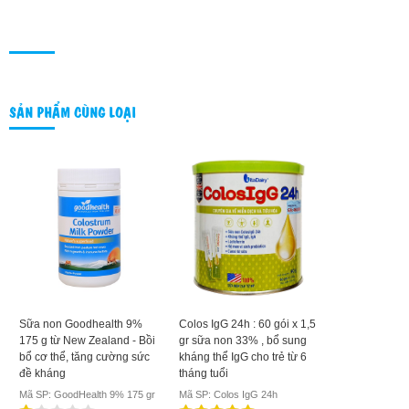
SẢN PHẨM CÙNG LOẠI
Sữa non Goodhealth 9%
Colos IgG 24h : 60 gói x 1,5
175 g từ New Zealand - Bồi
gr sữa non 33% , bổ sung
bổ cơ thể, tăng cường sức
kháng thể IgG cho trẻ từ 6
đề kháng
tháng tuổi
Mã SP: GoodHealth 9% 175 gr
Mã SP: Colos IgG 24h