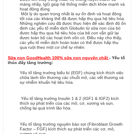
màng nhầy, IgG giúp hệ thống miễn dịch khỏe mạnh và 
hoạt động đúng.
 Một lý do quan trọng nhất là sự ổn định và hoạt động 
tốt của các kháng thể đã được hấp thụ qua hệ tiêu hóa. 
Những nghiên cứu đã được thực hiện để xác định độ ổn 
định các yếu tố miễn dịch Globulin từ sữa non của bò 
được hấp thụ qua hệ tiêu hóa của bê con vẫn giữ lại 
được toàn bộ các hoạt tính vốn có. Điều này cho thấy, 
các yếu tố miễn dịch hoàn toàn có thể được hấp thụ 
qua ruột theo một cơ chế tự nhiên.
Sữa non GoodHealth 100% sữa non nguyên chất 
- Yếu tố 
thúc đẩy tăng trưởng:
Yếu tố tăng trưởng biểu bì (EGF) chúng kích thích việc 
chữa lành tổn thương các chuỗi mô, các vết thương và 
sự nhiễm khuẩn hệ tiêu hóa.
 Yếu tố tăng trưởng Insulin 1 & 2 (IGF1 & IGF2) kích 
thích sự phát triển của các mô, cơ, xương và sụn, 
chống lại quá trình lão hóa.
Yếu tố tăng trưởng nguyên bào sợi (Fibroblast Growth 
Factor – FGF) kích thích sự phát triển các cơ, mô, 
xương và sụn.