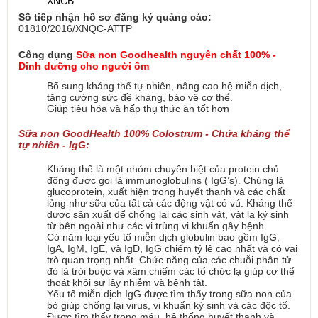
XNCB
Số tiếp nhận hồ sơ đăng ký quảng cáo:
01810/2016/XNQC-ATTP
Công dụng 
Sữa non Goodhealth nguyên chất 100% - 
Dinh dưỡng cho người ốm
Bổ sung kháng thể tự nhiên, nâng cao hệ miễn dịch, 
tăng cường sức đề kháng, bảo vệ cơ thể.
Giúp tiêu hóa và hấp thụ thức ăn tốt hơn
Sữa non GoodHealth 100% Colostrum -
Chứa kháng thể 
tự nhiên - IgG:
Kháng thể là một nhóm chuyên biệt của protein chủ 
động được gọi là immunoglobulins ( IgG’s). Chúng là 
glucoprotein, xuất hiện trong huyết thanh và các chất 
lỏng như sữa của tất cả các động vật có vú. Kháng thể 
được sản xuất để chống lại các sinh vật, vật lạ ký sinh 
từ bên ngoài như các vi trùng vi khuẩn gây bệnh.
Có năm loại yếu tố miễn dịch globulin bao gồm IgG, 
IgA, IgM, IgE, và IgD, IgG chiếm tỷ lệ cao nhất và có vai 
trò quan trọng nhất. Chức năng của các chuỗi phân tử 
đó là trói buộc và xâm chiếm các tổ chức lạ giúp cơ thể 
thoát khỏi sự lây nhiễm và bệnh tật.
Yếu tố miễn dịch IgG được tìm thấy trong sữa non của 
bò giúp chống lại virus, vi khuẩn ký sinh và các độc tố. 
Được tìm thấy trong máu, hệ thống huyết thanh và 