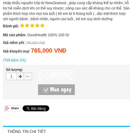
nhập khẩu nguyên hộp từ NewZealand , giúp cung cấp kháng thể tự nhiên, hỗ
trợ hệ miễn dịch khi cơ thể suy nhược ,nâng cao sức đề kháng cho cơ thể. Sản
phẩm thích hợp cho mọi lứa tuổi ( trẻ em từ 6 tháng tuổi ) , đặc biệt thích hợp
với người bệnh , bệnh nhân, người cao tuổi , trẻ em suy dinh dưỡng
Đánh giá:
Mã sản phẩm
: GoodHealth 100% 100 Gr
Giá niêm yết
:
785,000 VNĐ
765,000 VNĐ
Giá khuyến mại
:
(Tiết kiệm 3%)
Số lượng:
Giỏ hàng
Mua ngay
THÔNG TIN CHI TIẾT