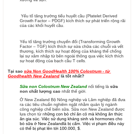
 Yếu tố tăng trưởng tiểu huyết cầu (Platelet Derived 
Growth Factor – PDGF) kích thích sự phát triển rộng rãi 
của các khối huyết cầu.
Yếu tố tăng trưởng chuyển đổi (Transforming Growth 
Factor – TGF) kích thích sự sửa chữa các chuỗi và vết 
thương, kích thích sự hoạt động của kháng thể chống 
lại sự xâm nhập từ bên ngoài thông qua việc kích thích 
sự hoạt động của bạch cầu T cells.
Tại sao 
sữa Non GoodHealth 100% Colostrum - từ 
Goodhealth New Zealand
 là tốt nhất?
Sữa non Colostrum New Zealand
nổi tiếng là 
sữa 
non chất lượng cao 
nhất thế giới.
Ở New Zealand Bộ Nông nghiệp và Lâm nghiệp đã đưa 
ra các tiêu chuẩn nghiêm ngặt nhằm quản lý ngành 
công nghiệp chế biến sữa. Sữa non New Zealand được 
lựa chọn từ n
hững con bò chỉ ăn cỏ mà không ăn thức 
ăn gia súc. Việc sử dụng kháng sinh và hormones cho 
bò sữa ở New Zealandlà bị cấm. Việc vi phạm điều này 
có thể bị phạt lên tới 100.000, $.