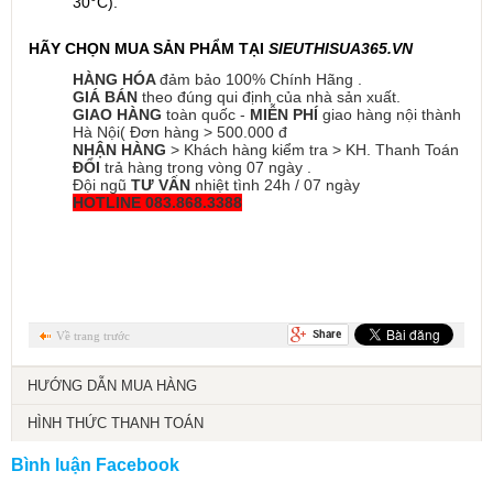
30°C).
HÃY CHỌN MUA SẢN PHẨM TẠI 
SIEUTHISUA365.VN
HÀNG HÓA
đảm bảo 100% Chính Hãng .
GIÁ BÁN
theo đúng qui định của nhà sản xuất.
GIAO HÀNG
toàn quốc -
MIỄN PHÍ
giao hàng nội thành
Hà Nội( Đơn hàng > 500.000 đ
NHẬN HÀNG
> Khách hàng kiểm tra > KH. Thanh Toán
ĐỔI
trả hàng trong vòng 07 ngày .
Đội ngũ
TƯ VẤN
nhiệt tình 24h / 07 ngày
HOTLINE 083.868.3388
Về trang trước
HƯỚNG DẪN MUA HÀNG
HÌNH THỨC THANH TOÁN
Bình luận Facebook