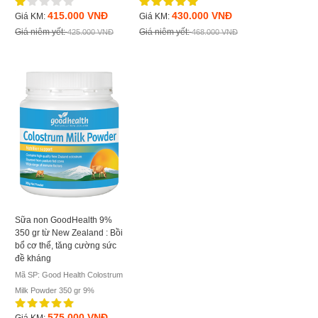
415.000 VNĐ
430.000 VNĐ
Giá KM:
Giá KM:
Giá niêm yết:
Giá niêm yết:
425.000 VNĐ
468.000 VNĐ
Sữa non GoodHealth 9%
350 gr từ New Zealand : Bồi
bổ cơ thể, tăng cường sức
đề kháng
Mã SP: Good Health Colostrum
Milk Powder 350 gr 9%
575.000 VNĐ
Giá KM: