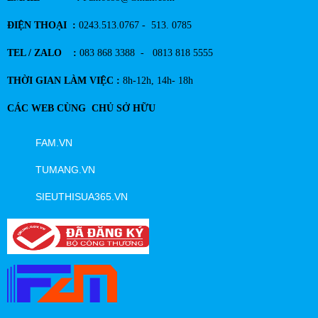
ĐIỆN THOẠI :
0243.513.0767 - 513. 0785
TEL / ZALO :
083 868 3388 - 0813 818 5555
THỜI GIAN LÀM VIỆC :
8h-12h, 14h- 18h
CÁC WEB CÙNG CHỦ SỞ HỮU
FAM.VN
TUMANG.VN
SIEUTHISUA365.VN