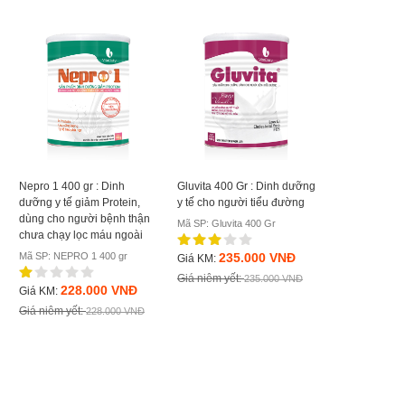
Nepro 1 400 gr : Dinh
Gluvita 400 Gr : Dinh dưỡng
NuCalci Gold 
dưỡng y tế giảm Protein,
y tế cho người tiểu đường
dưỡng bổ sun
dùng cho người bệnh thận
xương chắc k
Mã SP: Gluvita 400 Gr
chưa chạy lọc máu ngoài
người từ 51 tuổ
Mã SP: NEPRO 1 400 gr
235.000 VNĐ
Mã SP: NuCalci
Giá KM:
Giá niêm yết:
235.000 VNĐ
228.000 VNĐ
240.
Giá KM:
Giá KM:
Giá niêm yết:
Giá niêm yết:
228.000 VNĐ