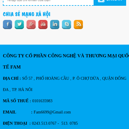
CHIA SẺ MẠNG XÃ HỘI
CÔNG TY CỔ PHẦN CÔNG NGHỆ VÀ THƯƠNG MẠI QUỐ
TẾ FAM
ĐỊA CHỈ :
SỐ 57 , PHỐ HOÀNG CẦU , P. Ô CHỢ DỪA , QUẬN ĐỐNG
ĐA , TP. HÀ NÔI
MÃ SỐ THUẾ :
0101635983
EMAIL :
Fam6699@Gmail.com
ĐIỆN THOẠI :
0243.513.0767 - 513. 0785