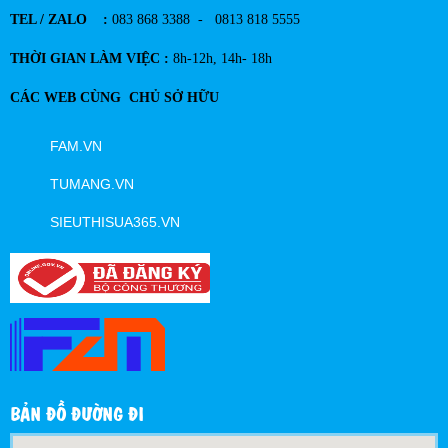
TEL / ZALO :
083 868 3388 - 0813 818 5555
THỜI GIAN LÀM VIỆC :
8h-12h, 14h- 18h
CÁC WEB CÙNG CHỦ SỞ HỮU
FAM.VN
TUMANG.VN
SIEUTHISUA365.VN
BẢN ĐỒ ĐƯỜNG ĐI