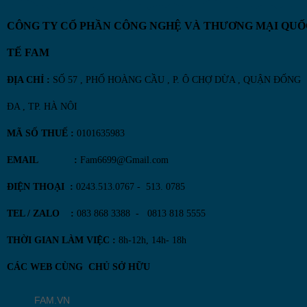
CÔNG TY CỔ PHẦN CÔNG NGHỆ VÀ THƯƠNG MẠI QUỐ
TẾ FAM
ĐỊA CHỈ :
SỐ 57 , PHỐ HOÀNG CẦU , P. Ô CHỢ DỪA , QUẬN ĐỐNG
ĐA , TP. HÀ NÔI
MÃ SỐ THUẾ :
0101635983
EMAIL :
Fam6699@Gmail.com
ĐIỆN THOẠI :
0243.513.0767 - 513. 0785
TEL / ZALO :
083 868 3388 - 0813 818 5555
THỜI GIAN LÀM VIỆC :
8h-12h, 14h- 18h
CÁC WEB CÙNG CHỦ SỞ HỮU
FAM.VN