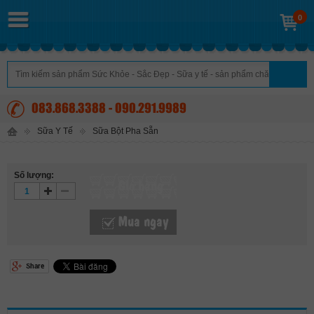
0
083.868.3388 - 090.291.9989
Sữa Y Tế
Sữa Bột Pha Sẵn
Số lượng:
Giỏ hàng
Mua ngay