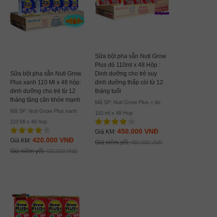
Sữa bột pha sẵn Nuti Grow
Plus đỏ 110ml x 48 Hộp :
Sữa bột pha sẵn Nuti Grow
Dinh dưỡng cho trẻ suy
Plus xanh 110 Ml x 48 hộp:
dinh dưỡng thấp còi từ 12
dinh dưỡng cho trẻ từ 12
tháng tuổi
tháng tăng cân khỏe mạnh
Mã SP: Nuti Grow Plus + do
Mã SP: Nuti Grow Plus xanh
110 ml x 48 Hop
110 Ml x 48 hop
450.000 VNĐ
Giá KM:
420.000 VNĐ
Giá KM:
Giá niêm yết:
490.000 VNĐ
Giá niêm yết:
450.000 VNĐ