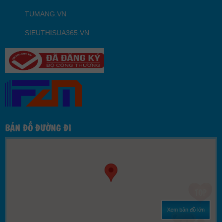
TUMANG.VN
SIEUTHISUA365.VN
BẢN ĐỒ ĐƯỜNG ĐI
Xem bản đồ lớn