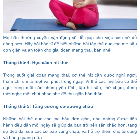
Mẹ bầu thường xuyên vận động sẽ dễ giúp cho việc sinh nở dễ
dàng hơn. Hãy hỏi bác sĩ để biết những bài tập thể dục cho mẹ bầu
đơn giản và an toàn cho giai đoạn mang thai, bạn nhé!
Tháng thứ 4: Học cách hít thở
Trong suốt giai đoạn mang thai, cơ thể rất cần được nghỉ ngơi,
thậm chí chỉ là một vài phút trong ngày. Vì thế các mẹ bầu có thể
ngồi trong một căn phòng yên tĩnh, tập hít sâu, thở chậm, đồng
thời nghe một chút nhạc nhẹ để thư giãn bản thân.
Tháng thứ 5: Tăng cường cơ xương chậu
Những bài thể dục cho mẹ bầu đơn giản, nhẹ nhàng được tiến
hành đều đặn mỗi ngày sẽ giúp da bạn trở nên săn chắc hơn, tăng
sự dẻo dai của các cơ bắp vùng chậu, và hỗ trợ thêm cho tử cung
và bàng quang nữa.