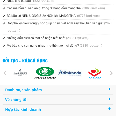
Nhạc cho bà bầu
(1522 lượt xem)
Các mẹ bầu bí nên ăn gì trong 3 tháng đầu mang thai
(2060 lượt xem)
Bà bầu có NÊN UỐNG SỮA NON khi MANG THAI
(9773 lượt xem)
Đột phá kỳ diệu trong y học giúp nhận biết sớm sảy thai, tiền sản giật
(2693
lượt xem)
Những dấu hiệu có thai dễ nhận biết nhất
(2833 lượt xem)
Mẹ bầu cho con nghe nhạc như thế nào mới đúng?
(2830 lượt xem)
ĐỐI TÁC - KHÁCH HÀNG
Danh mục sản phẩm
Về chúng tôi
Hợp tác kinh doanh