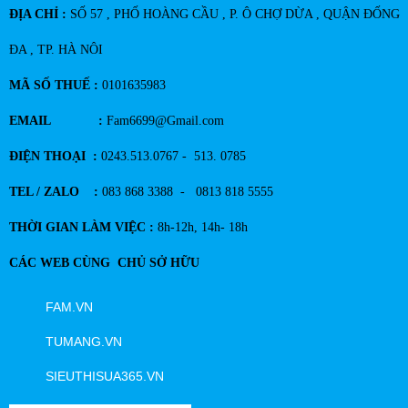
ĐỊA CHỈ :
SỐ 57 , PHỐ HOÀNG CẦU , P. Ô CHỢ DỪA , QUẬN ĐỐNG
ĐA , TP. HÀ NÔI
MÃ SỐ THUẾ :
0101635983
EMAIL :
Fam6699@Gmail.com
ĐIỆN THOẠI :
0243.513.0767 - 513. 0785
TEL / ZALO :
083 868 3388 - 0813 818 5555
THỜI GIAN LÀM VIỆC :
8h-12h, 14h- 18h
CÁC WEB CÙNG CHỦ SỞ HỮU
FAM.VN
TUMANG.VN
SIEUTHISUA365.VN