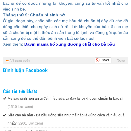
bác sĩ để có được những lời khuyên, cùng sự tư vấn tốt nhất cho
việc sinh bé.
Tháng thứ 9: Chuẩn bị sinh nở
Ở giai đoạn này, chắc hẳn các mẹ bầu đã chuẩn bị đầy đủ các đồ
dùng cần thiết cho ngày sinh nở rồi. Lời khuyên của bác sĩ cho mẹ
sẽ là chuẩn bị một ít thức ăn sẵn trong tủ lạnh và đóng gói quần áo
sẵn sàng để có thể đến bệnh viện bất cứ lúc nào!
Xem thêm:
Davin mama bổ xung dưỡng chất cho bà bầu
Về trang trước
Tweet
Bình luận Facebook
Các tin tức khác:
Mẹ sau sinh nên ăn gì để nhiều sữa và đây là lời khuyên chuẩn từ bác sĩ
(1510 lượt xem)
Sữa cho bà bầu - Bà bầu uống sữa như thế nào là đúng cách và hiệu quả
nhất?
(2901 lượt xem)