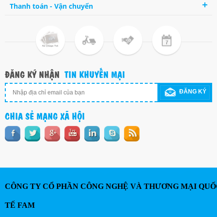
Thanh toán - Vận chuyển
ĐĂNG KÝ NHẬN
TIN KHUYẾN MẠI
ĐĂNG KÝ
CHIA SẺ MẠNG XÃ HỘI
CÔNG TY CỔ PHẦN CÔNG NGHỆ VÀ THƯƠNG MẠI QUỐ
TẾ FAM