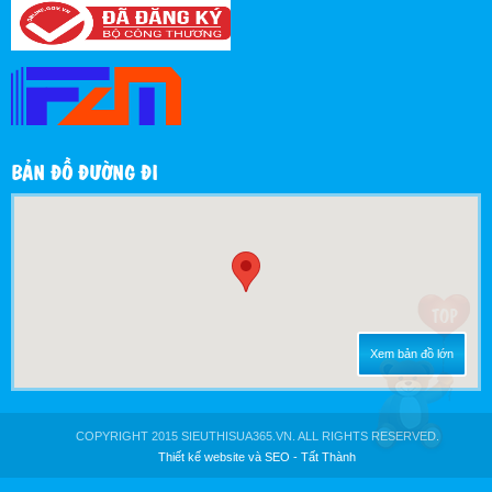
BẢN ĐỒ ĐƯỜNG ĐI
Xem bản đồ lớn
COPYRIGHT 2015 SIEUTHISUA365.VN. ALL RIGHTS RESERVED.
Thiết kế website
và
SEO
-
Tất Thành