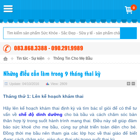
0
083.868.3388 - 090.291.9989
Tin tức - Sự kiện
Thông Tin Cho Mẹ Bầu
Những điều cần làm trong 9 tháng thai kỳ
Update: 04/10/2016
View: 2809
Tháng thứ 1: Lên kế hoạch khám thai
Hãy lên kế hoạch khám thai định kỳ và tìm bác sĩ giỏi để có thể tư
vấn về
chế độ dinh dưỡng
cho bà bầu và cách chăm sóc bản
thân hợp lý trong suốt hành trình mang thai. Điều này sẽ giúp đảm
bảo sức khoẻ cho mẹ bầu, cùng sự phát triển toàn diện cho bé.
Đồng thời mẹ bầu nên tham gia các lớp học về thai giáo để biết
được cách chăm sóc, giáo dục thai nhi trong suốt thai kỳ.