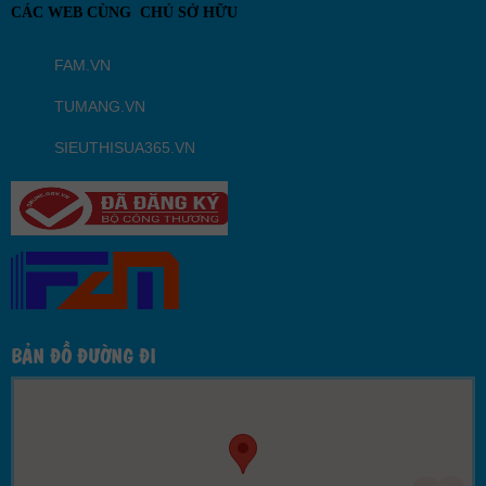
CÁC WEB CÙNG CHỦ SỞ HỮU
FAM.VN
TUMANG.VN
SIEUTHISUA365.VN
BẢN ĐỒ ĐƯỜNG ĐI