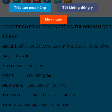
Tiếp tục mua hàng
Tôi không đồng ý
Mua ngay
CÔNG TY CỔ PHẦN CÔNG NGHỆ VÀ THƯƠNG MẠI QUỐ
TẾ FAM
ĐỊA CHỈ :
SỐ 57 , PHỐ HOÀNG CẦU , P. Ô CHỢ DỪA , QUẬN ĐỐNG
ĐA , TP. HÀ NÔI
MÃ SỐ THUẾ :
0101635983
EMAIL :
Fam6699@Gmail.com
ĐIỆN THOẠI :
0243.513.0767 - 513. 0785
TEL / ZALO :
083 868 3388 - 0813 818 5555
THỜI GIAN LÀM VIỆC :
8h-12h, 14h- 18h