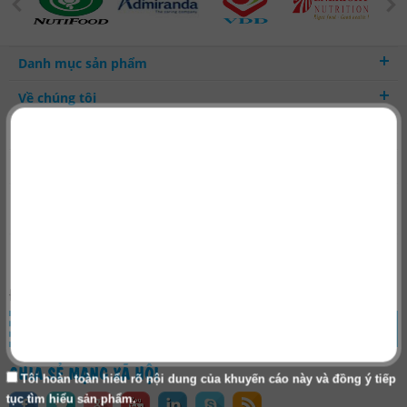
Danh mục sản phẩm
Về chúng tôi
Hợp tác kinh doanh
Thanh toán - Vận chuyển
ĐĂNG KÝ NHẬN
TIN KHUYẾN MẠI
ĐĂNG KÝ
CHIA SẺ MẠNG XÃ HỘI
Tôi hoàn toàn hiểu rõ nội dung của khuyến cáo này và đồng ý tiếp
tục tìm hiểu sản phẩm.