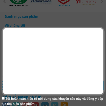
Danh mục sản phẩm
Về chúng tôi
Hợp tác kinh doanh
Thanh toán - Vận chuyển
ĐĂNG KÝ NHẬN
TIN KHUYẾN MẠI
ĐĂNG KÝ
CHIA SẺ MẠNG XÃ HỘI
Tôi hoàn toàn hiểu rõ nội dung của khuyến cáo này và đồng ý tiếp
tục tìm hiểu sản phẩm.