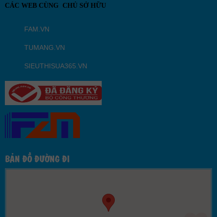
CÁC WEB CÙNG CHỦ SỞ HỮU
FAM.VN
TUMANG.VN
SIEUTHISUA365.VN
BẢN ĐỒ ĐƯỜNG ĐI