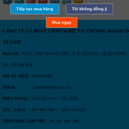
Tiếp tục mua hàng
Tôi không đồng ý
Mua ngay
CÔNG TY CỔ PHẦN CÔNG NGHỆ VÀ THƯƠNG MẠI QUỐ
TẾ FAM
ĐỊA CHỈ :
SỐ 57 , PHỐ HOÀNG CẦU , P. Ô CHỢ DỪA , QUẬN ĐỐNG
ĐA , TP. HÀ NÔI
MÃ SỐ THUẾ :
0101635983
EMAIL :
Fam6699@Gmail.com
ĐIỆN THOẠI :
0243.513.0767 - 513. 0785
TEL / ZALO :
083 868 3388 - 0813 818 5555
THỜI GIAN LÀM VIỆC :
8h-12h, 14h- 18h