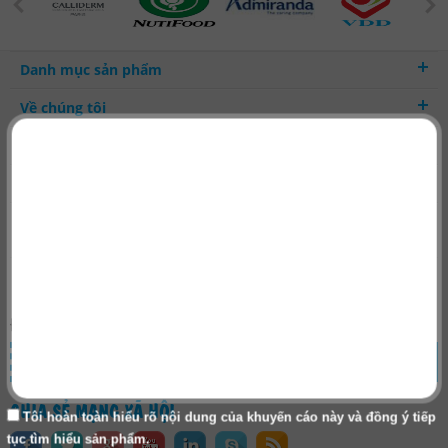
Danh mục sản phẩm
Về chúng tôi
Hợp tác kinh doanh
Thanh toán - Vận chuyển
ĐĂNG KÝ NHẬN
TIN KHUYẾN MẠI
ĐĂNG KÝ
CHIA SẺ MẠNG XÃ HỘI
Tôi hoàn toàn hiểu rõ nội dung của khuyến cáo này và đồng ý tiếp
tục tìm hiểu sản phẩm.