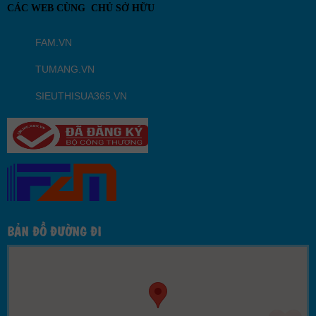
CÁC WEB CÙNG CHỦ SỞ HỮU
FAM.VN
TUMANG.VN
SIEUTHISUA365.VN
BẢN ĐỒ ĐƯỜNG ĐI