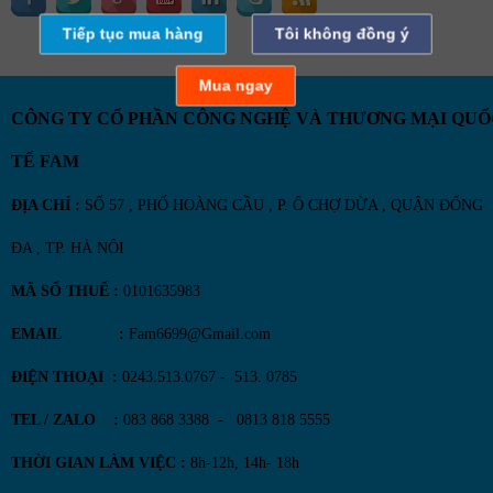
Tiếp tục mua hàng
Tôi không đồng ý
Mua ngay
CÔNG TY CỔ PHẦN CÔNG NGHỆ VÀ THƯƠNG MẠI QUỐ
TẾ FAM
ĐỊA CHỈ :
SỐ 57 , PHỐ HOÀNG CẦU , P. Ô CHỢ DỪA , QUẬN ĐỐNG
ĐA , TP. HÀ NÔI
MÃ SỐ THUẾ :
0101635983
EMAIL :
Fam6699@Gmail.com
ĐIỆN THOẠI :
0243.513.0767 - 513. 0785
TEL / ZALO :
083 868 3388 - 0813 818 5555
THỜI GIAN LÀM VIỆC :
8h-12h, 14h- 18h