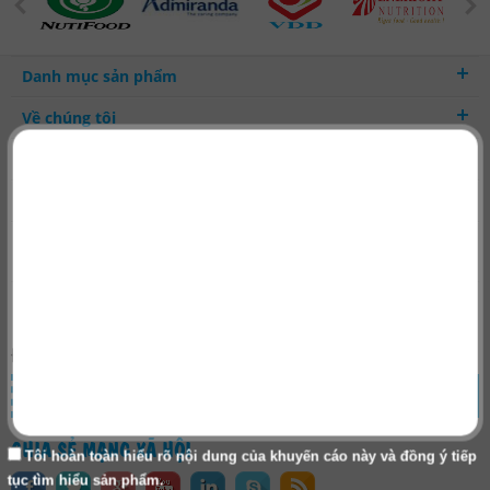
Danh mục sản phẩm
Về chúng tôi
Hợp tác kinh doanh
Thanh toán - Vận chuyển
ĐĂNG KÝ NHẬN
TIN KHUYẾN MẠI
ĐĂNG KÝ
CHIA SẺ MẠNG XÃ HỘI
Tôi hoàn toàn hiểu rõ nội dung của khuyến cáo này và đồng ý tiếp
tục tìm hiểu sản phẩm.