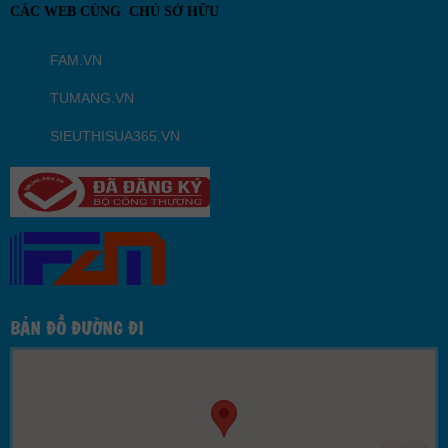
CÁC WEB CÙNG CHỦ SỞ HỮU
FAM.VN
TUMANG.VN
SIEUTHISUA365.VN
BẢN ĐỒ ĐƯỜNG ĐI