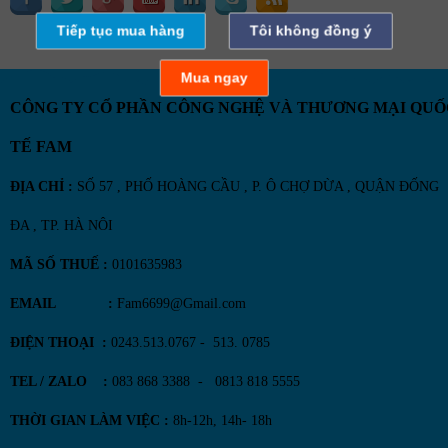
Tiếp tục mua hàng
Tôi không đồng ý
Mua ngay
CÔNG TY CỔ PHẦN CÔNG NGHỆ VÀ THƯƠNG MẠI QUỐ
TẾ FAM
ĐỊA CHỈ :
SỐ 57 , PHỐ HOÀNG CẦU , P. Ô CHỢ DỪA , QUẬN ĐỐNG
ĐA , TP. HÀ NÔI
MÃ SỐ THUẾ :
0101635983
EMAIL :
Fam6699@Gmail.com
ĐIỆN THOẠI :
0243.513.0767 - 513. 0785
TEL / ZALO :
083 868 3388 - 0813 818 5555
THỜI GIAN LÀM VIỆC :
8h-12h, 14h- 18h